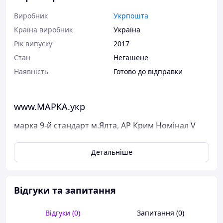
Виробник
Укрпошта
Країна виробник
Україна
Рік випуску
2017
Стан
Негашене
Наявність
Готово до відправки
www.МАРКА.укр
марка 9-й стандарт м.Ялта, АР Крим Номінал V
Поштові марки України
Детальніше
Марка була випущена в обіг 10 червня 2017 р.
У каталог ця марка занесена під номером N 1568.
Відгуки та запитання
Виставлені на продаж марки України чисті, у
відмінному стані, без будь-яких дефектів.
Перед відправкою ми надійно упаковуємо марки у
Відгуки (0)
Запитання (0)
щільний картон, щоб унеможливити пошкодження при