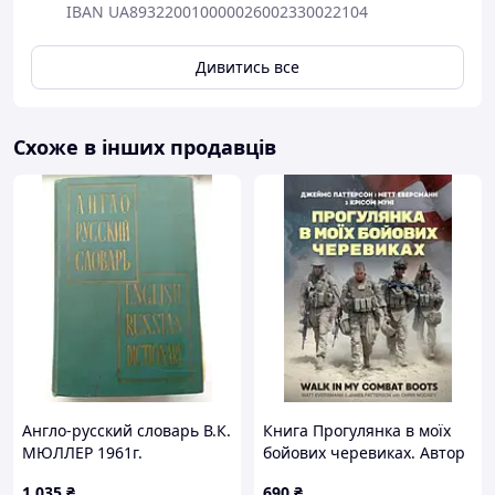
IBAN UA893220010000026002330022104
Дивитись все
Схоже в інших продавців
Англо-русский словарь В.К.
Книга Прогулянка в моїх
МЮЛЛЕР 1961г.
бойових черевиках. Автор
- Джеймс Паттерсон, Метт
1 035
₴
690
₴