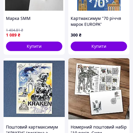
Марка SMM
Картмаксимум "70 річчя
марок EUROPA"
1 404
.81
₴
1 089
₴
300
₴
Купити
Купити
Поштовий картмаксимум
Номерний поштовий набір
"КРАКЕН" (листівка з
"10 років. Сили