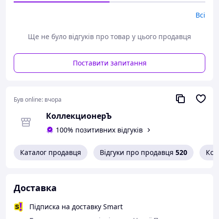
пересиланні.
Всі
Дивіться тут всі наявні марки Пошти України.
Варіанти оплати:
Ще не було відгуків про товар у цього продавця
- Пром-оплата,
- Післяплата Нової Пошти;
Поставити запитання
- На картку банка;
- На розрахунковий рахунок ФОПа по IBAN;
- Кредитною карткою Visa/Mastercard.
Варіанти доставки:
Був online:
вчора
- Нова Пошта;
- Укрпошта.
КоллекционерЪ
100% позитивних відгуків
Каталог продавця
Відгуки про продавця
520
Кон
Доставка
Підписка на доставку Smart