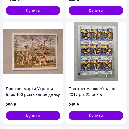
Еверсманн (ЦУЛ)
Купити
Купити
Поштові марки України
Поштові марки України
Блок 100 років заповіднику
2017 рік 25 років
асканія-нова 1998 рік
встановлення
250
₴
215
₴
дипломатичних відносин
між Україною і США
Купити
Купити