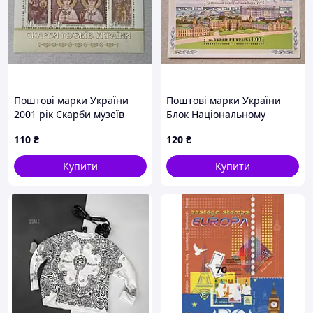
Поштові марки України
Поштові марки України
2001 рік Скарби музеїв
Блок Національному
України. Музей мистецтв
технічному університету
110
₴
120
₴
Ханенків
України 100 років 1998 рік
Купити
Купити