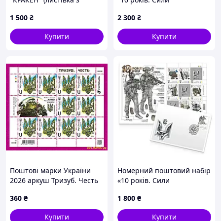
підписами)
спеціальних операцій ЗСУ"
1 500
₴
2 300
₴
(9 марок), Власна марка,
2026
Купити
Купити
Поштові марки України
Номерний поштовий набір
2026 аркуш Тризуб. Честь
«10 років. Сили
Спеціальних Операцій»
360
₴
1 800
₴
(стандарт)
Купити
Купити