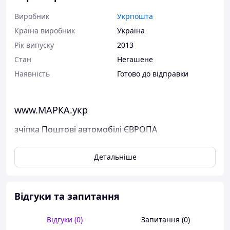
Виробник
Укрпошта
Країна виробник
Україна
Рік випуску
2013
Стан
Негашене
Наявність
Готово до відправки
www.МАРКА.укр
зчіпка Поштові автомобілі ЄВРОПА
Поштові марки України
Детальніше
Марка була випущена в обіг 27 травня 2013 р.
У каталог ця марка занесена під номером N 1292-1293.
Відгуки та запитання
Виставлені на продаж марки України чисті, у
відмінному стані, без будь-яких дефектів.
Перед відправкою ми надійно упаковуємо марки у
Відгуки (0)
Запитання (0)
щільний картон, щоб унеможливити пошкодження при