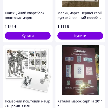
Колекційний квартблок
Марки,марка Першої серії
поштових марок
русский военний корабль
Української Народної
іді. W-F. ОРИГІНАЛ
1 344
₴
1 111
₴
Республіки
Купити
Купити
Номерний поштовий набір
Каталог марок caphila 2011
«10 років. Сили
г.