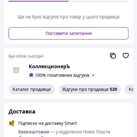
пересиланні.
Дивіться тут всі наявні марки Пошти України.
Ще не було відгуків про товар у цього продавця
Варіанти оплати:
- Пром-оплата,
Поставити запитання
- Післяплата Нової Пошти;
- На картку банка;
- На розрахунковий рахунок ФОПа по IBAN;
- Кредитною карткою Visa/Mastercard.
Був online:
сьогодні
Варіанти доставки:
- Нова Пошта;
КоллекционерЪ
- Укрпошта.
100% позитивних відгуків
Каталог продавця
Відгуки про продавця
520
Кон
Доставка
Підписка на доставку Smart
Безкоштовно
— у відділення Нової Пошти