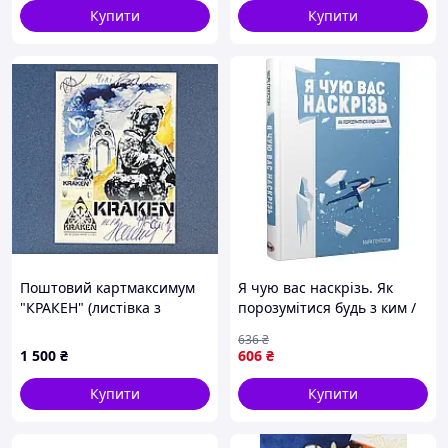
Шкандрій
Купити
Купити
Поштовий картмаксимум
Я чую вас наскрізь. Як
"КРАКЕН" (листівка з
порозумітися будь з ким /
підписами)
Марк Ґоулстон
636
₴
1 500
₴
606
₴
Купити
Купити