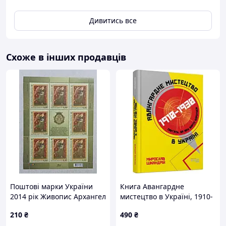
Дивитись все
Схоже в інших продавців
Поштові марки України
Книга Авангардне
2014 рік Живопис Архангел
мистецтво в Україні, 1910-
Гавриїл. Скарби музеїв
1930рр: пам'ять, за яку
210
₴
490
₴
України
варто боротися. Автор - М.