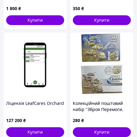
Спеціальних Операцій»
1 800
₴
350
₴
(стандарт)
Купити
Купити
Ліцензія LeafCares Orchard
Колекційний поштовий
набір "Зброя Перемоги.
Світ з Україною" 2023 рік
127 200
₴
280
₴
Купити
Купити