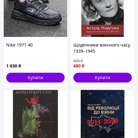
Nike 1971 40
Щоденники воєнного часу.
1939–1945
506
₴
1 630
₴
480
₴
Купити
Купити