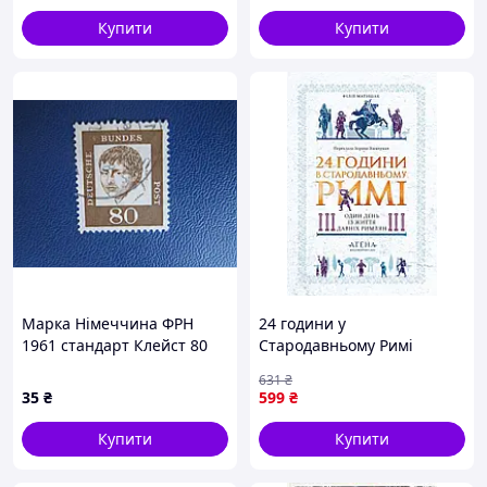
Купити
Купити
Марка Німеччина ФРН
24 години у
1961 стандарт Клейст 80
Стародавньому Римі
пф гаш
631
₴
35
₴
599
₴
Купити
Купити