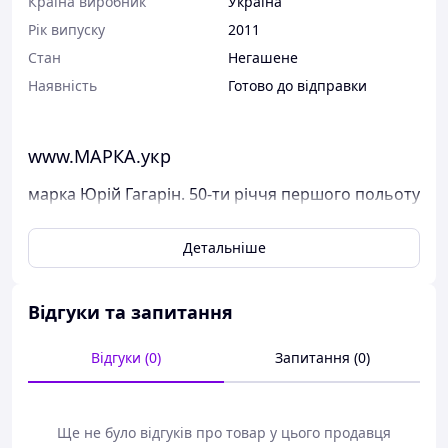
Країна виробник
Україна
Рік випуску
2011
Стан
Негашене
Наявність
Готово до відправки
www.МАРКА.укр
марка Юрій Гагарін. 50-ти річчя першого польоту
людини в космос
Детальніше
Поштові марки України
Марка була випущена в обіг 12 квітня 2011 р.
У каталог ця марка занесена під номером N 1098.
Відгуки та запитання
Виставлені на продаж марки України чисті, у
Відгуки (0)
Запитання (0)
відмінному стані, без будь-яких дефектів.
Перед відправкою ми надійно упаковуємо марки у
щільний картон, щоб унеможливити пошкодження при
пересиланні.
Ще не було відгуків про товар у цього продавця
Дивіться тут всі наявні марки Пошти України.