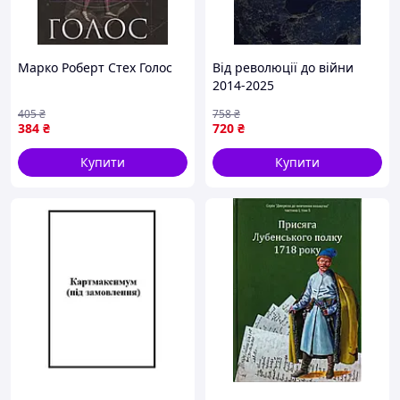
Марко Роберт Стех Голос
Від революції до війни
2014-2025
405
₴
758
₴
384
₴
720
₴
Купити
Купити