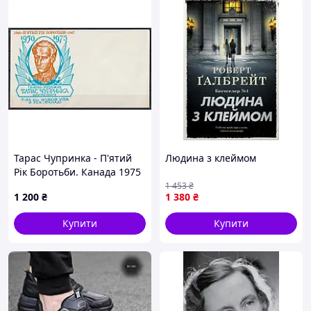
Тарас Чупринка - П'ятий
Людина з клеймом
Рік Боротьби. Канада 1975
рік. Поштовий конверт.
1 453
₴
1 200
₴
1 380
₴
Купити
Купити