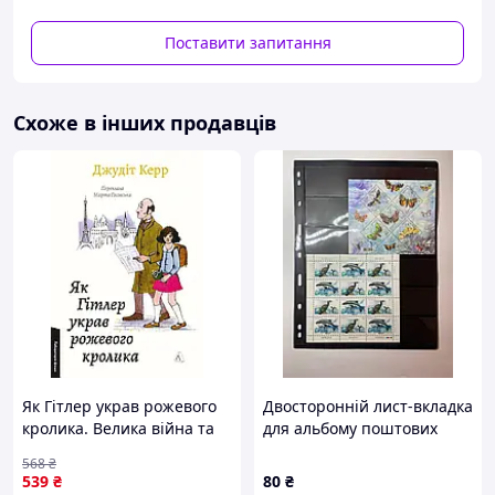
Варіанти оплати:
Поставити запитання
- Пром-оплата,
- Післяплата Нової Пошти;
- На картку банка;
Схоже в інших продавців
- На розрахунковий рахунок ФОПа по IBAN;
- Кредитною карткою Visa/Mastercard.
Варіанти доставки:
- Нова Пошта;
- Укрпошта.
Як Гітлер украв рожевого
Двосторонній лист-вкладка
кролика. Велика війна та
для альбому поштових
маленька дівчинка. Книга
марок на 6 смуг, чорний,
568
₴
1
28 × 22 см
539
₴
80
₴