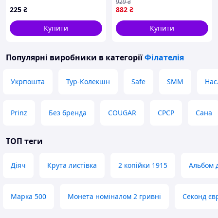
929
₴
7 $
225
₴
882
₴
Купити
Купити
Популярні виробники
в категорії
Філателія
Укрпошта
Тур-Колекшн
Safe
SMM
Нас
Prinz
Без бренда
COUGAR
СРСР
Сана
ТОП теги
Діяч
Крута листівка
2 копійки 1915
Альбом 
Марка 500
Монета номіналом 2 гривні
Секонд єв