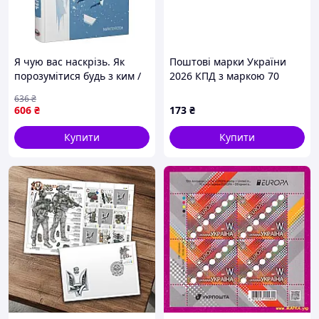
Я чую вас наскрізь. Як
Поштові марки України
порозумітися будь з ким /
2026 КПД з маркою 70
Марк Ґоулстон
років маркам Europa
636
₴
606
₴
173
₴
Купити
Купити