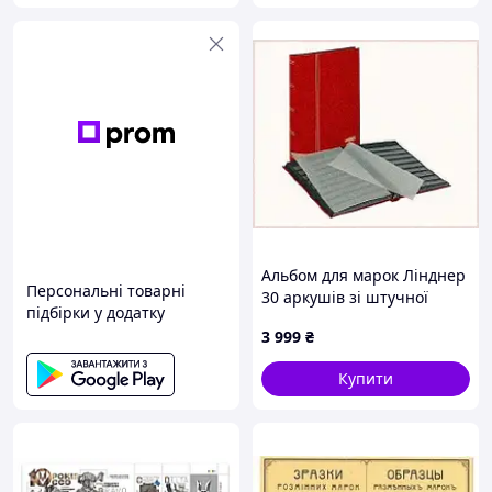
Альбом для марок Лінднер
Персональні товарні
30 аркушів зі штучної
підбірки у додатку
шкіри 66E9410E5
3 999
₴
Купити