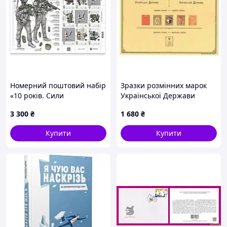
Номерний поштовий набір
Зразки розмінних марок
«10 років. Сили
Української Держави
Спеціальних Операцій» (з
3 300
₴
1 680
₴
підписами)
Купити
Купити