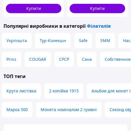
Купити
Купити
Популярні виробники
в категорії
Філателія
Укрпошта
Тур-Колекшн
Safe
SMM
Нас
Prinz
COUGAR
СРСР
Сана
Собственное
ТОП теги
Крута листівка
2 копійки 1915
Альбом для монет 
Марка 500
Монета номіналом 2 гривні
Секонд єв