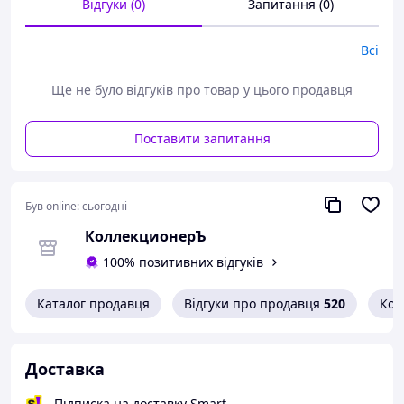
Відгуки (0)
Запитання (0)
Дивіться тут всі наявні марки Пошти України.
Всі
Варіанти оплати:
- Пром-оплата,
- Післяплата Нової Пошти;
Ще не було відгуків про товар у цього продавця
- На картку банка;
- На розрахунковий рахунок ФОПа по IBAN;
Поставити запитання
- Кредитною карткою Visa/Mastercard.
Варіанти доставки:
- Нова Пошта;
- Укрпошта.
Був online:
сьогодні
КоллекционерЪ
100% позитивних відгуків
Каталог продавця
Відгуки про продавця
520
Кон
Доставка
Підписка на доставку Smart