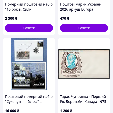
Номерний поштовий набір
Поштові марки України
"10 років. Сили
2026 аркуш Europa
спеціальних операцій ЗСУ"
2 300
₴
470
₴
(9 марок), Власна марка,
2026
Купити
Купити
Поштовий номерний набір
Тарас Чупринка - Перший
"Сухопутні війська" з
Рік Боротьби. Канада 1975
підписом
рік. Поштовий конверт.
16 000
₴
1 200
₴
Головнокомандувача ЗСУ