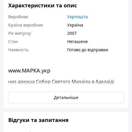
Характеристики та опис
Виробник
Укрпошта
Країна виробник
Україна
Рік випуску
2007
Стан
Негашене
Наявність
Готово до відправки
www.МАРКА.укр
низ аркуша Собор Святого Михаїла в Аделаїді
(Австралія)
Детальніше
Поштові марки України
Виставлені на продаж марки України чисті, у
відмінному стані, без будь-яких дефектів.
Відгуки та запитання
Перед відправкою ми надійно упаковуємо марки у
щільний картон, щоб унеможливити пошкодження при
пересиланні.