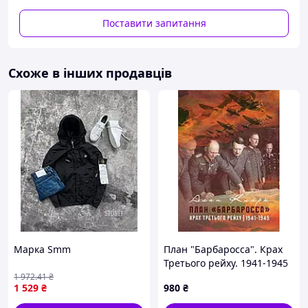
- Пром-оплата,
- Післяплата Нової Пошти;
Поставити запитання
- На картку банка;
- На розрахунковий рахунок ФОПа по IBAN;
- Кредитною карткою Visa/Mastercard.
Схоже в інших продавців
Варіанти доставки:
- Нова Пошта;
- Укрпошта.
Марка Smm
План "Барбаросса". Крах
Третього рейху. 1941-1945
1 972
.41
₴
1 529
₴
980
₴