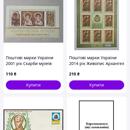
Поштові марки України
Поштові марки України
2001 рік Скарби музеїв
2014 рік Живопис Архангел
України. Музей мистецтв
Гавриїл. Скарби музеїв
110
₴
210
₴
Ханенків
України
Купити
Купити