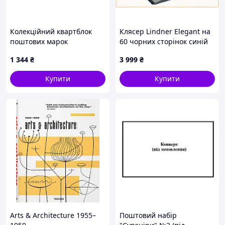
Колекційний квартблок
Клясер Lindner Elegant на
поштових марок
60 чорних сторінок синій
Української Народної
66P9K4104
1 344
₴
3 999
₴
Республіки
Купити
Купити
Arts & Architecture 1955–
Поштовий набір