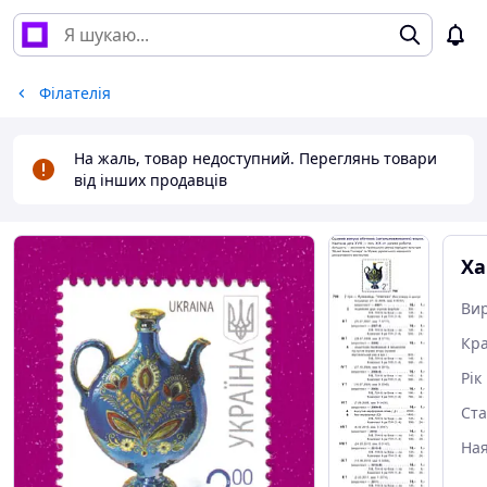
Філателія
На жаль, товар недоступний. Переглянь товари
від інших продавців
Ха
Ви
Кра
Рік
Ст
Ная