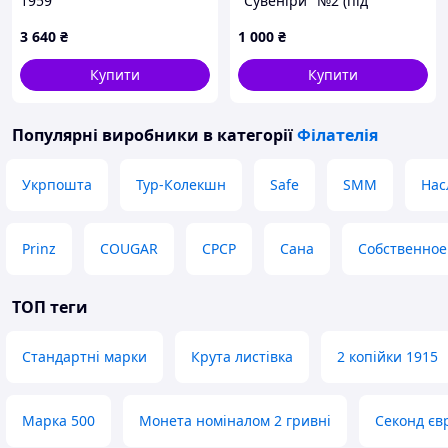
1959
"Сувеніри" №2 (під
замовлення)
3 640
₴
1 000
₴
Купити
Купити
Популярні виробники
в категорії
Філателія
Укрпошта
Тур-Колекшн
Safe
SMM
Нас
Prinz
COUGAR
СРСР
Сана
Собственное
ТОП теги
Стандартні марки
Крута листівка
2 копійки 1915
Марка 500
Монета номіналом 2 гривні
Секонд єв