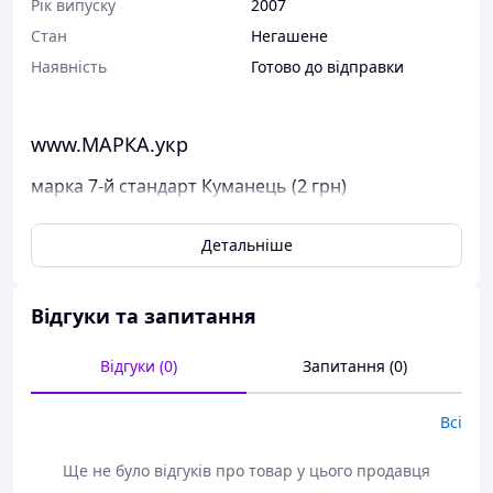
Рік випуску
2007
Стан
Негашене
Наявність
Готово до відправки
www.МАРКА.укр
марка 7-й стандарт Куманець (2 грн)
Поштові марки України
Детальніше
Марка була випущена в обіг 16 березня 2007 р.
У каталог ця марка занесена під номером N 799.
Відгуки та запитання
Виставлені на продаж марки України чисті, у
відмінному стані, без будь-яких дефектів.
Відгуки (0)
Запитання (0)
Перед відправкою ми надійно упаковуємо марки у
щільний картон, щоб унеможливити пошкодження при
пересиланні.
Всі
Дивіться тут всі наявні марки Пошти України.
Ще не було відгуків про товар у цього продавця
Варіанти оплати: