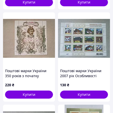
Купити
Купити
Поштові марки України
Поштові марки України
350 років з початку
2007 рік Особливості
визвольної боротьби
народної архітектури.
220
₴
130
₴
українського народу під
Українська хата
проводом Б.
Купити
Купити
Хмельницького 1998 рік