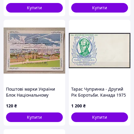
Vivat (978-617-171-462-5)
Купити
Купити
Поштові марки України
Тарас Чупринка - Другий
Блок Національному
Рік Боротьби. Канада 1975
технічному університету
рік. Поштовий конверт.
120
₴
1 200
₴
України 100 років 1998 рік
Купити
Купити