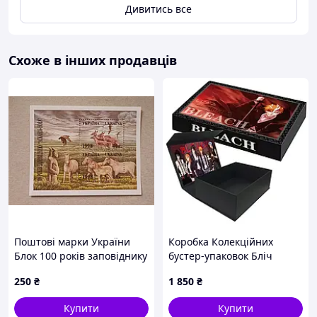
Дивитись все
Схоже в інших продавців
Поштові марки України
Коробка Колекційних
Блок 100 років заповіднику
бустер-упаковок Бліч
асканія-нова 1998 рік
Bleach CB B 03
250
₴
1 850
₴
Купити
Купити