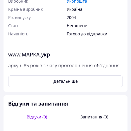
Виробник
Укрпошта
Країна виробник
Україна
Рік випуску
2004
Стан
Негашене
Наявність
Готово до відправки
www.МАРКА.укр
аркуш 85 років з часу проголошення об'єднання
УНР і ЗУНР
Детальніше
Поштові марки України
Виставлені на продаж марки України чисті, у
відмінному стані, без будь-яких дефектів.
Відгуки та запитання
Перед відправкою ми надійно упаковуємо марки у
щільний картон, щоб унеможливити пошкодження при
пересиланні.
Відгуки (0)
Запитання (0)
Дивіться тут всі наявні марки Пошти України.