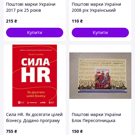
Поштові марки України
Поштові марки України
2017 рік 25 років
2008 рік Український
встановлення
народний одяг
215
₴
110
₴
дипломатичних відносин
між Україною і США
Купити
Купити
Сила HR. Як досягати цілей
Поштові марки України
бізнесу. Додано програму
Блок Пересопницька
реінтеграції ветеранів
Євангелія 2000 рік
755
₴
150
₴
Книга Оксана Шахова,