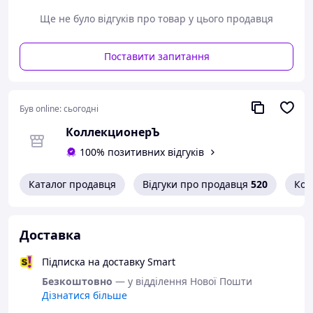
Варіанти оплати:
- Пром-оплата,
Ще не було відгуків про товар у цього продавця
- Післяплата Нової Пошти;
- На картку банка;
Поставити запитання
- На розрахунковий рахунок ФОПа по IBAN;
- Кредитною карткою Visa/Mastercard.
Варіанти доставки:
- Нова Пошта;
Був online:
сьогодні
- Укрпошта.
КоллекционерЪ
100% позитивних відгуків
Каталог продавця
Відгуки про продавця
520
Кон
Доставка
Підписка на доставку Smart
Безкоштовно
— у відділення Нової Пошти
Дізнатися більше