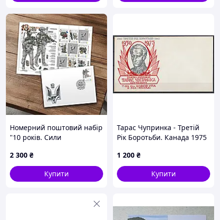
Номерний поштовий набір
Тарас Чупринка - Третій
"10 років. Сили
Рік Боротьби. Канада 1975
спеціальних операцій ЗСУ"
рік. Поштовий конверт.
2 300
₴
1 200
₴
(9 марок), Власна марка,
2026
Купити
Купити