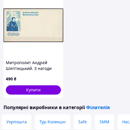
Митрополит Андрей
Шептицький. З нагоди
400-ліття Берестейської
490
₴
Унії 1994 рік. Поштовий
конверт.
Купити
Популярні виробники
в категорії
Філателія
Укрпошта
Тур-Колекшн
Safe
SMM
Нас