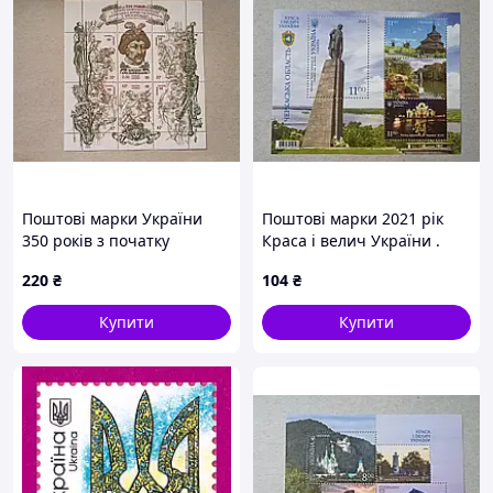
Поштові марки України
Поштові марки 2021 рік
350 років з початку
Краса і велич України .
визвольної боротьби
Черкаська область .
220
₴
104
₴
українського народу під
проводом Б.
Купити
Купити
Хмельницького 1998 рік