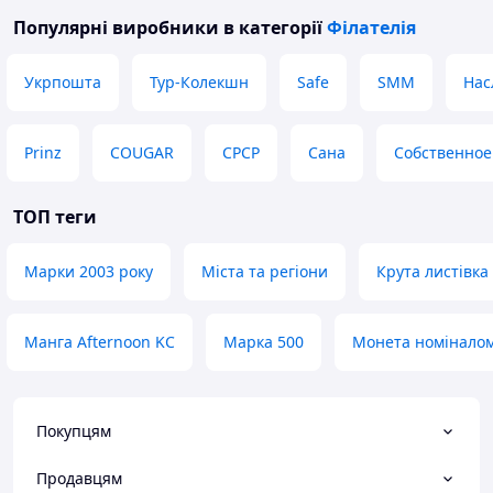
Популярні виробники
в категорії
Філателія
Укрпошта
Тур-Колекшн
Safe
SMM
Нас
Prinz
COUGAR
СРСР
Сана
Собственное
ТОП теги
Марки 2003 року
Міста та регіони
Крута листівка
Манга Afternoon KC
Марка 500
Монета номіналом
Покупцям
Продавцям