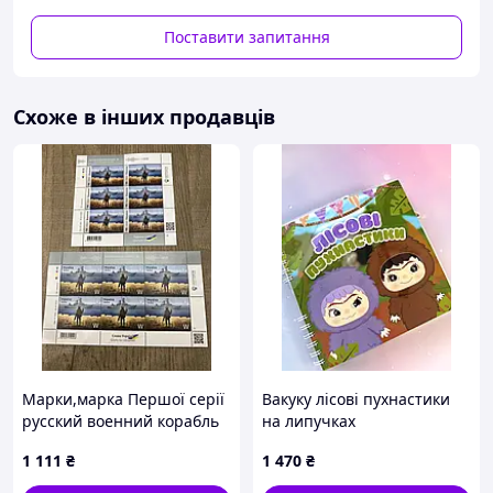
- Пром-оплата,
- Післяплата Нової Пошти;
Поставити запитання
- На картку банка;
- На розрахунковий рахунок ФОПа по IBAN;
- Кредитною карткою Visa/Mastercard.
Схоже в інших продавців
Варіанти доставки:
- Нова Пошта;
- Укрпошта.
Марки,марка Першої серії
Вакуку лісові пухнастики
русский военний корабль
на липучках
іді. W-F. ОРИГІНАЛ
1 111
₴
1 470
₴