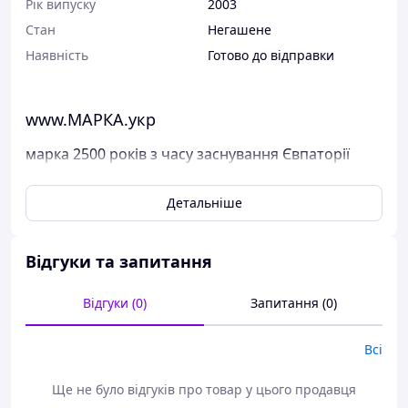
Рік випуску
2003
Стан
Негашене
Наявність
Готово до відправки
www.МАРКА.укр
марка 2500 років з часу заснування Євпаторії
Поштові марки України
Детальніше
Марка була випущена в обіг 20 серпня 2003 р.
У каталог ця марка занесена під номером N 537.
Відгуки та запитання
Виставлені на продаж марки України чисті, у
відмінному стані, без будь-яких дефектів.
Відгуки (0)
Запитання (0)
Перед відправкою ми надійно упаковуємо марки у
щільний картон, щоб унеможливити пошкодження при
пересиланні.
Всі
Дивіться тут всі наявні марки Пошти України.
Ще не було відгуків про товар у цього продавця
Варіанти оплати: