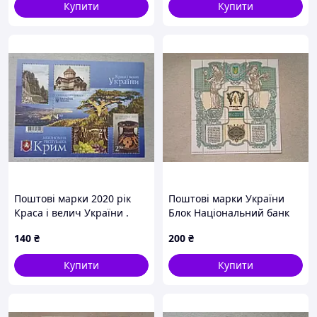
Купити
Купити
Поштові марки 2020 рік
Поштові марки України
Краса і велич України .
Блок Національний банк
Автономна республіка
України 1999 рік
140
₴
200
₴
Крим .
Купити
Купити