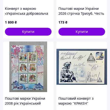
Конверт з маркою
Поштові марки України
«Українська добровольча
2026 стрічка Тризуб. Честь
армія» 2025 (з підписом
З КУПОНОМ
1 800
₴
173
₴
Дмитра Яроша)
Купити
Купити
Поштові марки України
Поштовий конверт з
2008 рік Український
маркою "КРАКЕН"
народний одяг
(конверт+листівка з