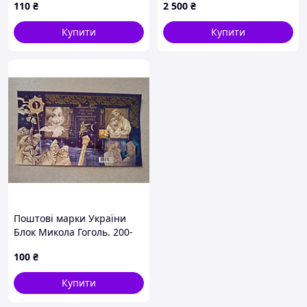
110
₴
2 500
₴
підписами)
Купити
Купити
Поштові марки України
Блок Микола Гоголь. 200-
річчя від дня народження
100
₴
2009 рік
Купити