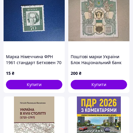
Марка Німеччина ФРН
Поштові марки України
1961 стандарт Бетховен 70
Блок Національний банк
пф гаш
України 1999 рік
15
₴
200
₴
Купити
Купити