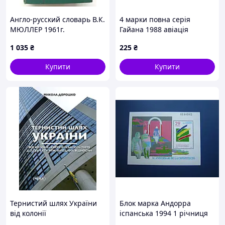
Англо-русский словарь В.К.
4 марки повна серія
МЮЛЛЕР 1961г.
Гайана 1988 авіація
дирижаблі космос гаш КЦ
1 035
₴
225
₴
7 $
Купити
Купити
Тернистий шлях України
Блок марка Андорра
від колонії
іспанська 1994 1 річниця
«європейського» типу до
конституції MNH