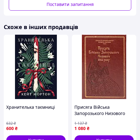
- Пром-оплата,
Поставити запитання
- Післяплата Нової Пошти;
- На картку банка;
- На розрахунковий рахунок ФОПа по IBAN;
Схоже в інших продавців
- Кредитною карткою Visa/Mastercard.
Варіанти доставки:
- Нова Пошта;
- Укрпошта.
Хранителька таємниці
Присяга Війська
Запорозького Низового
1762 року. Подарунковий
632
₴
1 137
₴
варіант
600
₴
1 080
₴