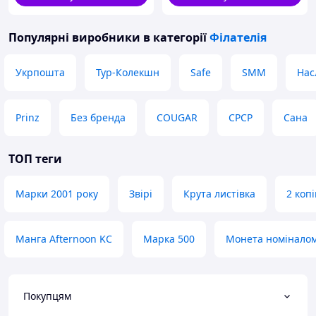
Популярні виробники
в категорії
Філателія
Укрпошта
Тур-Колекшн
Safe
SMM
Нас
Prinz
Без бренда
COUGAR
СРСР
Сана
ТОП теги
Марки 2001 року
Звірі
Крута листівка
2 коп
Манга Afternoon KC
Марка 500
Монета номіналом
Покупцям