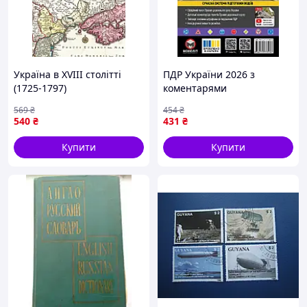
Україна в XVIII столітті
ПДР України 2026 з
(1725-1797)
коментарями
569
₴
454
₴
540
₴
431
₴
Купити
Купити