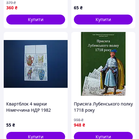
379
₴
суб’єкта міжнародних
360
₴
65
₴
відносин
Купити
Купити
Квартблок 4 марки
Присяга Лубенського полку
Німеччина НДР 1982
1718 року
мистецтво порцелян
998
₴
Мейсен СГ спецгасіння
55
₴
948
₴
Купити
Купити