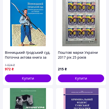
Вінницький ґродський суд.
Поштові марки України
Поточна актова книга за
2017 рік 25 років
1768 рік. Подокументний
встановлення
1 024
₴
опис
дипломатичних відносин
972
₴
215
₴
між Україною і США
Купити
Купити