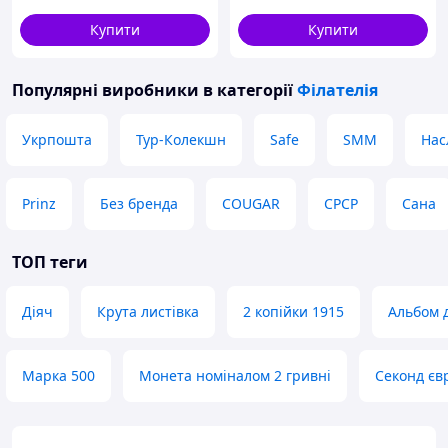
Купити
Купити
Популярні виробники
в категорії
Філателія
Укрпошта
Тур-Колекшн
Safe
SMM
Нас
Prinz
Без бренда
COUGAR
СРСР
Сана
ТОП теги
Діяч
Крута листівка
2 копійки 1915
Альбом 
Марка 500
Монета номіналом 2 гривні
Секонд єв