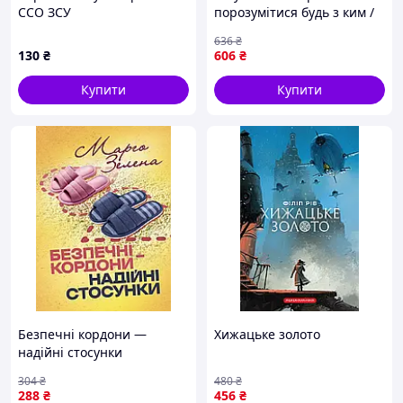
ССО ЗСУ
порозумітися будь з ким /
Марк Ґоулстон
636
₴
130
₴
606
₴
Купити
Купити
Безпечні кордони —
Хижацьке золото
надійні стосунки
304
₴
480
₴
288
₴
456
₴