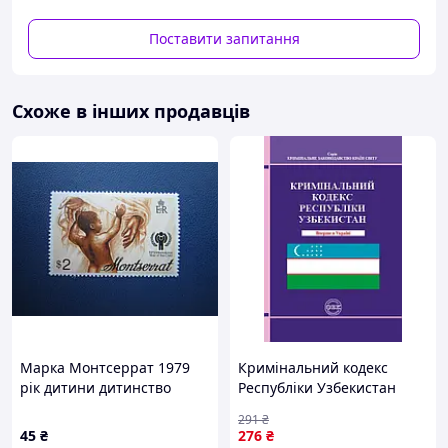
Варіанти оплати:
Поставити запитання
- Пром-оплата,
- Післяплата Нової Пошти;
- На картку банка;
Схоже в інших продавців
- На розрахунковий рахунок ФОПа по IBAN;
- Кредитною карткою Visa/Mastercard.
Варіанти доставки:
- Нова Пошта;
- Укрпошта.
Марка Монтсеррат 1979
Кримінальний кодекс
рік дитини дитинство
Республіки Узбекистан
дитина MNH
291
₴
45
₴
276
₴