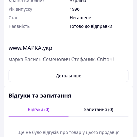
Країна виробник
Україна
Рік випуску
1996
Стан
Негашене
Наявність
Готово до відправки
www.МАРКА.укр
марка Василь Семенович Стефаник. Світочі
Української літератури
Детальніше
Поштові марки України
Марка була випущена в обіг 29 червня 1996 р.
У каталог ця марка занесена під номером N 110.
Відгуки та запитання
Виставлені на продаж марки України чисті, у
Відгуки (0)
Запитання (0)
відмінному стані, без будь-яких дефектів.
Перед відправкою ми надійно упаковуємо марки у
щільний картон, щоб унеможливити пошкодження при
пересиланні.
Ще не було відгуків про товар у цього продавця
Дивіться тут всі наявні марки Пошти України.