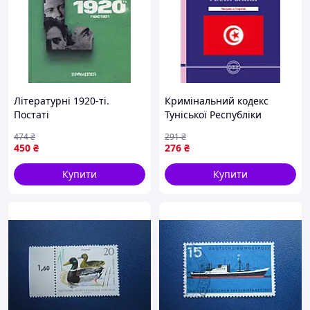
Літературні 1920-ті.
Кримінальний кодекс
Постаті
Туніської Республіки
474
₴
291
₴
450
₴
276
₴
Купити
Купити