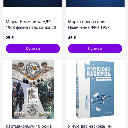
Марка Німеччина НДР
Марка повна серія
1968 фауна птах качка 20
Німеччина ФРН 1957
пф MNH
транспорт флот корабль
25
₴
45
₴
гаш
Купити
Купити
Картмаксимум 10 років
Я чую вас наскрізь. Як