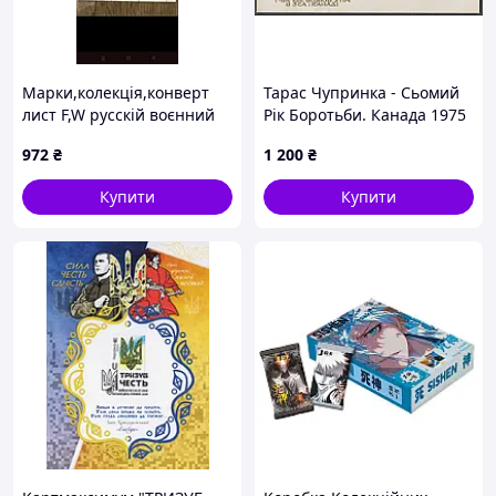
Марки,колекція,конверт
Тарас Чупринка - Сьомий
лист F,W русскій воєнний
Рік Боротьби. Канада 1975
корабель іди 1 серія.
рік. Поштовий конверт.
972
₴
1 200
₴
Купити
Купити