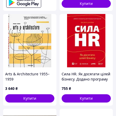
Купити
Arts & Architecture 1955–
Сила HR. Як досягати цілей
1959
бізнесу. Додано програму
реінтеграції ветеранів
3 640
₴
755
₴
Книга Оксана Шахова,
Vivat (978-617-171-462-5)
Купити
Купити