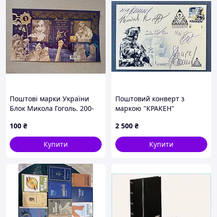
Поштові марки України
Поштовий конверт з
Блок Микола Гоголь. 200-
маркою "КРАКЕН"
річчя від дня народження
(конверт+листівка з
100
₴
2 500
₴
2009 рік
підписами)
Купити
Купити