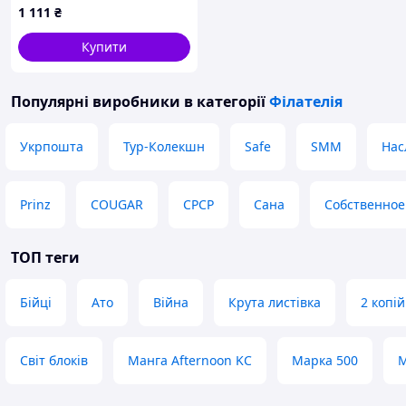
1 111
₴
Купити
Популярні виробники
в категорії
Філателія
Укрпошта
Тур-Колекшн
Safe
SMM
Нас
Prinz
COUGAR
СРСР
Сана
Собственное
ТОП теги
Бійці
Ато
Війна
Крута листівка
2 копі
Світ блоків
Манга Afternoon KC
Марка 500
М