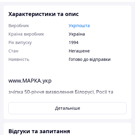
Характеристики та опис
Виробник
Укрпошта
Країна виробник
Україна
Рік випуску
1994
Стан
Негашене
Наявність
Готово до відправки
www.МАРКА.укр
зчіпка 50-річчя визволення Білорусі, Росіі та
України від німецько-фашистських загарбників
Детальніше
Поштові марки України
Марка була випущена в обіг 8 жовтня 1994 р.
У каталог ця марка занесена під номером N 66-68.
Відгуки та запитання