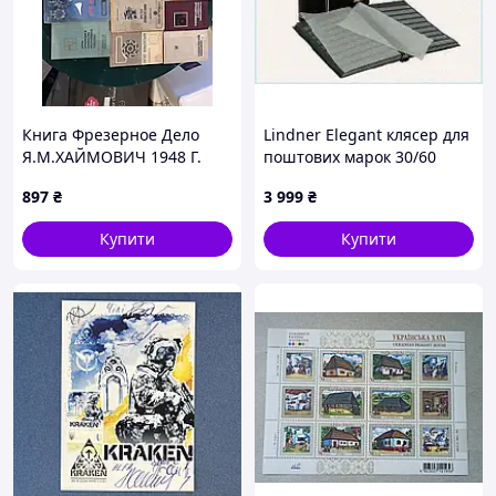
Книга Фрезерное Дело
Lindner Elegant клясер для
Я.М.ХАЙМОВИЧ 1948 Г.
поштових марок 30/60
сторінок, A6X69410K3
897
₴
3 999
₴
Купити
Купити