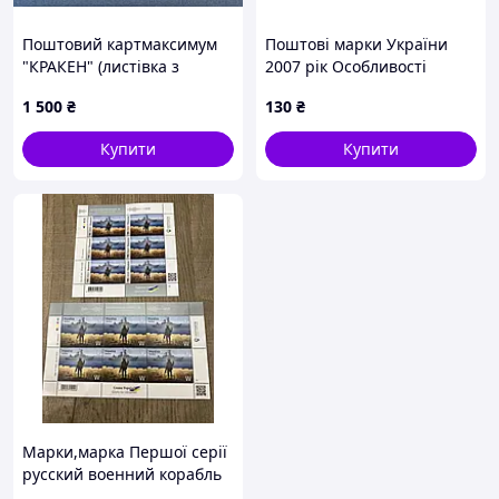
Поштовий картмаксимум
Поштові марки України
"КРАКЕН" (листівка з
2007 рік Особливості
підписами)
народної архітектури.
1 500
₴
130
₴
Українська хата
Купити
Купити
Марки,марка Першої серії
русский военний корабль
іді. W-F. ОРИГІНАЛ