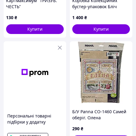
Картмаксимум "ТРИЗУБ.
Коробка Колекційних
ЧЕСТЬ"
бустер-упаковок Бліч
Bleach CB B 04
130
₴
1 400
₴
Купити
Купити
Б/У Panna СО-1460 Самей
Персональні товарні
оберіг. Олена
підбірки у додатку
290
₴