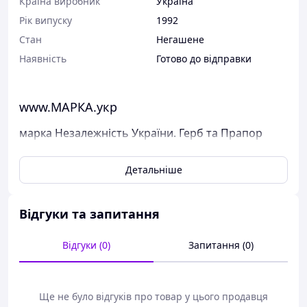
Країна виробник
Україна
Рік випуску
1992
Стан
Негашене
Наявність
Готово до відправки
www.МАРКА.укр
марка Незалежність України. Герб та Прапор
України КУТ З НАПИСОМ АНГЛ
Детальніше
Поштові марки України
Виставлені на продаж марки України чисті, у
відмінному стані, без будь-яких дефектів.
Відгуки та запитання
Перед відправкою ми надійно упаковуємо марки у
щільний картон, щоб унеможливити пошкодження при
Відгуки (0)
Запитання (0)
пересиланні.
Дивіться тут всі наявні марки Пошти України.
Варіанти оплати:
Ще не було відгуків про товар у цього продавця
- Пром-оплата,