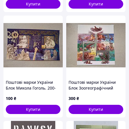
Купити
Купити
Поштові марки України
Поштові марки України
Блок Микола Гоголь. 200-
Блок Зоогеографічний
річчя від дня народження
фонд України 1999 рік
100
₴
300
₴
2009 рік
Купити
Купити