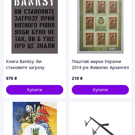
Книга Banksy: Ви
Поштові марки України
становите загрозу
2014 рік Живопис Архангел
прийнятного рівня
Гавриїл. Скарби музеїв
970
₴
210
₴
(ArtHuss)
України
Купити
Купити