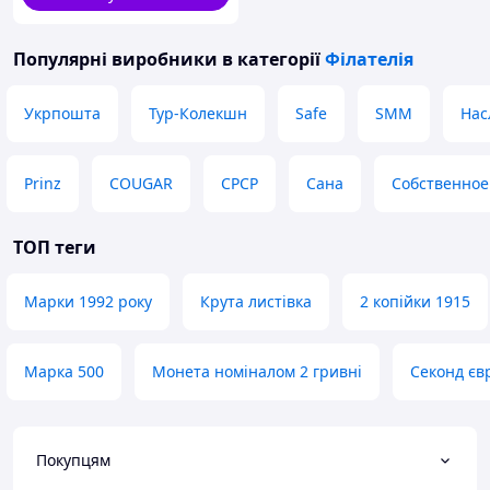
Популярні виробники
в категорії
Філателія
Укрпошта
Тур-Колекшн
Safe
SMM
Нас
Prinz
COUGAR
СРСР
Сана
Собственное
ТОП теги
Марки 1992 року
Крута листівка
2 копійки 1915
Марка 500
Монета номіналом 2 гривні
Секонд єв
Покупцям