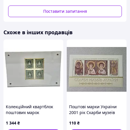
- Післяплата Нової Пошти;
- На картку банка;
Поставити запитання
- На розрахунковий рахунок ФОПа по IBAN;
- Кредитною карткою Visa/Mastercard.
Варіанти доставки:
Схоже в інших продавців
- Нова Пошта;
- Укрпошта.
Колекційний квартблок
Поштові марки України
поштових марок
2001 рік Скарби музеїв
Української Народної
України. Музей мистецтв
1 344
₴
110
₴
Республіки
Ханенків