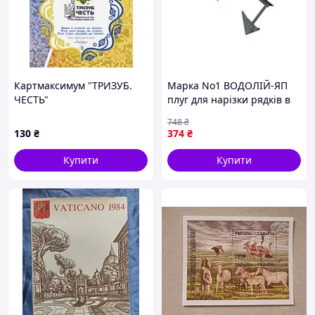
Картмаксимум "ТРИЗУБ.
Марка No1 ВОДОЛІЙ-ЯП
ЧЕСТЬ"
плуг для нарізки рядків в
сільському господарстві
748
₴
металевий з полімерним
130
₴
374
₴
покриттям
Купити
Купити