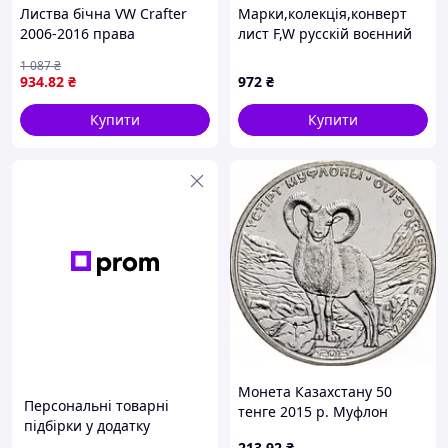
Листва бічна VW Crafter
Марки,колекція,конверт
2006-2016 права
лист F,W русскій воєнний
корабель іди 1 серія.
1 087
₴
934
.82
₴
972
₴
Купити
Купити
Монета Казахстану 50
Персональні товарні
тенге 2015 р. Муфлон
підбірки у додатку
213
.92
₴