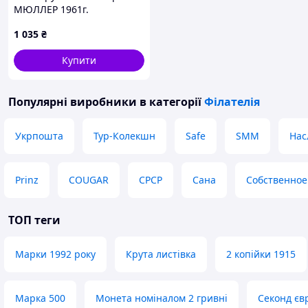
МЮЛЛЕР 1961г.
1 035
₴
Купити
Популярні виробники
в категорії
Філателія
Укрпошта
Тур-Колекшн
Safe
SMM
Нас
Prinz
COUGAR
СРСР
Сана
Собственное
ТОП теги
Марки 1992 року
Крута листівка
2 копійки 1915
Марка 500
Монета номіналом 2 гривні
Секонд єв