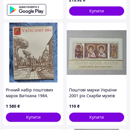
Купити
Річний набір поштових
Поштові марки України
марок Ватiкана 1984.
2001 рік Скарби музеїв
України. Музей мистецтв
1 580
₴
110
₴
Ханенків
Купити
Купити