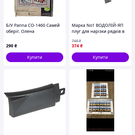
Б/У Panna СО-1460 Самей
Марка No1 ВОДОЛІЙ-ЯП
оберіг. Олена
плуг для нарізки рядків в
сільському господарстві
748
₴
металевий з полімерним
290
₴
374
₴
покриттям
Купити
Купити