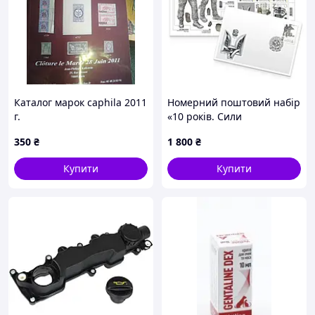
Каталог марок caphila 2011
Номерний поштовий набір
г.
«10 років. Сили
Спеціальних Операцій»
350
₴
1 800
₴
(стандарт)
Купити
Купити