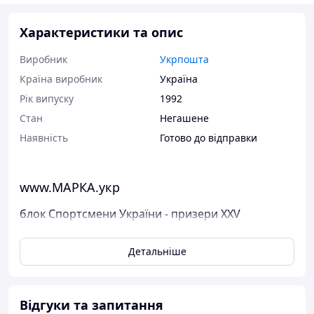
Характеристики та опис
Виробник
Укрпошта
Країна виробник
Україна
Рік випуску
1992
Стан
Негашене
Наявність
Готово до відправки
www.МАРКА.укр
блок Спортсмени України - призери XXV
Олімпійських ігор
Детальніше
Поштові марки України
Марка була випущена в обіг 14 грудня 1992 р.
У каталог ця марка занесена під номером N 34 (b2).
Відгуки та запитання