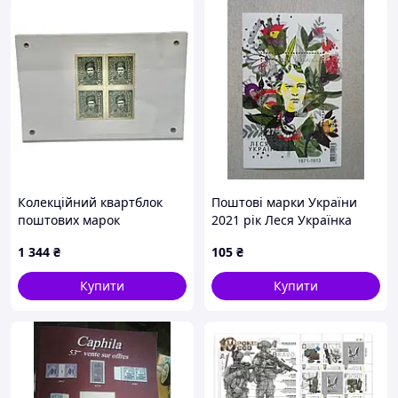
Колекційний квартблок
Поштові марки України
поштових марок
2021 рік Леся Українка
Української Народної
1 344
₴
105
₴
Республіки
Купити
Купити