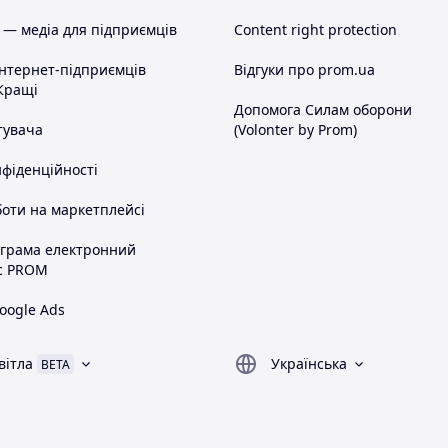
 — медіа для підприємців
Content right protection
інтернет-підприємців
Відгуки про prom.ua
Кращі
Допомога Силам оборони
тувача
(Volonter by Prom)
нфіденційності
оти на маркетплейсі
ограма електронний
с PROM
oogle Ads
вітла
Українська
BETA