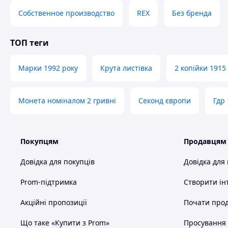
Собственное производство
REX
Без бренда
ТОП теги
Марки 1992 року
Крута листівка
2 копійки 1915
Монета номіналом 2 гривні
Секонд європи
Гдр
Покупцям
Продавцям
Довідка для покупців
Довідка для
Prom-підтримка
Створити ін
Акційні пропозиції
Почати прод
Що таке «Купити з Prom»
Просування в