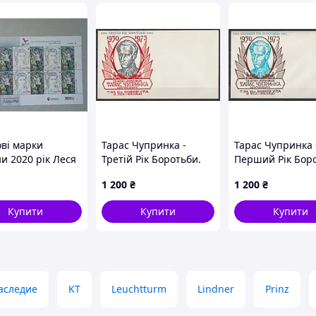
ві марки
Тарас Чупринка -
Тарас Чупринка 
и 2020 рік Леся
Третій Рік Боротьби.
Перший Рік Бор
ка Лісова пісня
Канада 1975 рік.
Канада 1975 рік.
1 200
₴
1 200
₴
а і Куць
Поштовий конверт.
Поштовий конве
Купити
Купити
Купити
аследие
KT
Leuchtturm
Lindner
Prinz