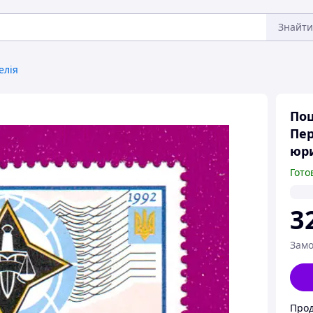
Знайти
елія
Пош
Пер
юри
Гото
3
Замо
Прод