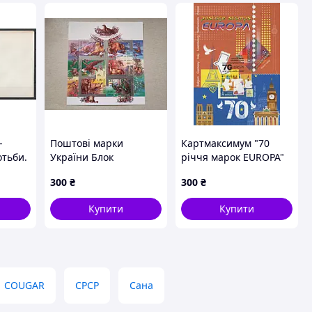
-
Поштові марки
Картмаксимум "70
отьби.
України Блок
річчя марок EUROPA"
Зоогеографічний фонд
300
₴
300
₴
рт.
України 1999 рік
Купити
Купити
COUGAR
СРСР
Сана