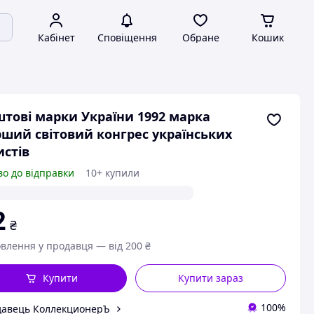
Кабінет
Сповіщення
Обране
Кошик
тові марки України 1992 марка
ший світовий конгрес українських
стів
во до відправки
10+ купили
2
₴
влення у продавця — від 200 ₴
Купити
Купити зараз
100%
авець КоллекционерЪ