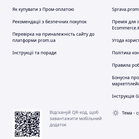
Як купувати з Пром-оплатою
Sprava.prom
Рекомендації з безпечних покупок
Премія для 
Ecommerce.
Перевірка на приналежність сайту до
платформи prom.ua
Угода корис
Інструкції та поради
Політика ко
Правила роб
Бонусна пр
маркетплей
Інструкція G
Відскануй QR-код, щоб
Тема
-
с
завантажити мобільний
додаток