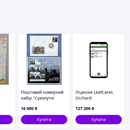
вця
Поштовий номерний
Ліцензія LeafCares
набір "Сухопутні
Orchard
родний
війська" з підписом
16 000
₴
127 200
₴
Головнокомандувача
ЗСУ
Купити
Купити