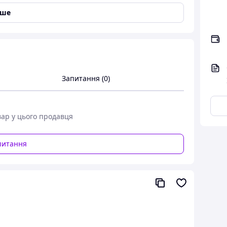
іше
Запитання (0)
ів
вар у цього продавця
питання
ані, без будь-яких дефектів.
ий картон, щоб унеможливити пошкодження при