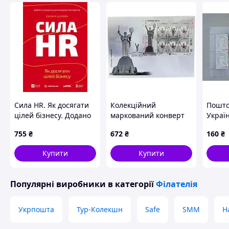
Сила HR. Як досягати
Колекційний
Пошто
цілей бізнесу. Додано
маркований конверт
Україн
програму реінтеграції
"Україна-мати" 2023
Україн
755
₴
672
₴
160
₴
ветеранів Книга
рік
Русалк
Оксана Шахова, Vivat
Купити
Купити
(978-617-171-462-5)
Популярні виробники
в категорії
Філателія
Укрпошта
Тур-Колекшн
Safe
SMM
Н