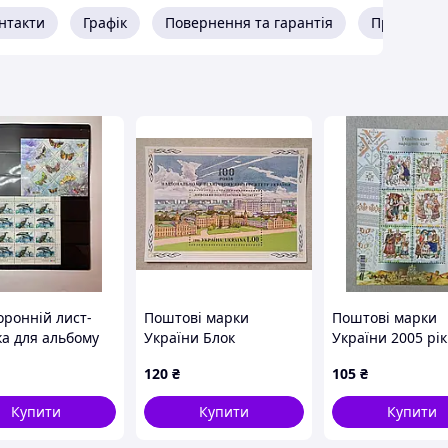
нтакти
Графік
Повернення та гарантія
Про прода
оронній лист-
Поштові марки
Поштові марки
ка для альбому
України Блок
України 2005 рік
вих марок на 6
Національному
Український на
120
₴
105
₴
чорний, 28 × 22
технічному
одяг
університету України
Купити
Купити
Купити
100 років 1998 рік