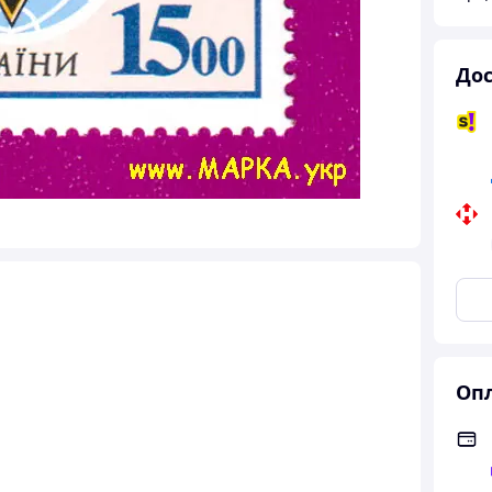
Дос
Опл