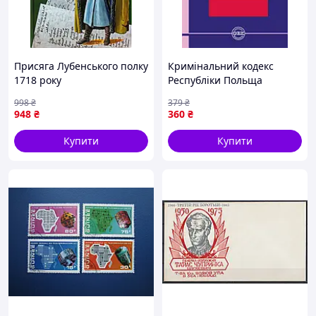
Присяга Лубенського полку
Кримінальний кодекс
1718 року
Республіки Польща
998
₴
379
₴
948
₴
360
₴
Купити
Купити