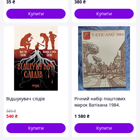
35
₴
380
₴
Купити
Купити
Відшукувач слідів
Річний набір поштових
марок Ватiкана 1984.
569
₴
540
₴
1 580
₴
Купити
Купити