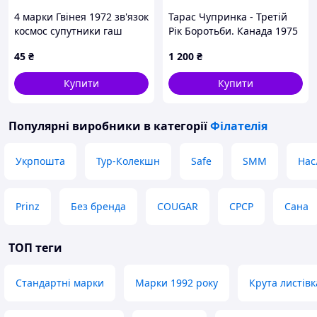
4 марки Гвінея 1972 зв'язок
Тарас Чупринка - Третій
космос супутники гаш
Рік Боротьби. Канада 1975
рік. Поштовий конверт.
45
₴
1 200
₴
Купити
Купити
Популярні виробники
в категорії
Філателія
Укрпошта
Тур-Колекшн
Safe
SMM
Нас
Prinz
Без бренда
COUGAR
СРСР
Сана
ТОП теги
Стандартні марки
Марки 1992 року
Крута листівк