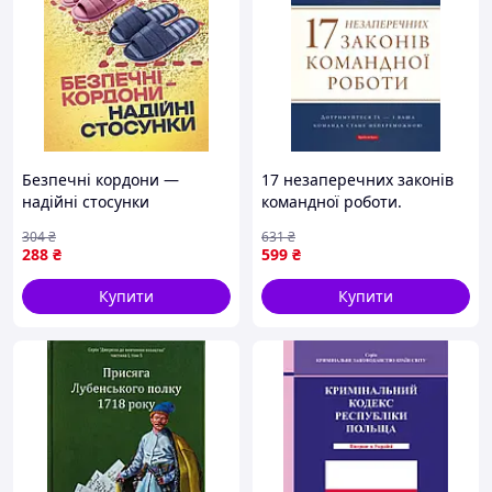
Безпечні кордони —
17 незаперечних законів
надійні стосунки
командної роботи.
Дотримуйтеся їх - і ваша
304
₴
631
₴
команда стане
288
₴
599
₴
непереможною
Купити
Купити