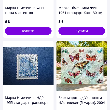
Марка Німеччина ФРН
Марка Німеччина ФРН
казка мистецтво
1961 стандарт Кант 30 пф
ілюстрація гаш
гаш
6
₴
8
₴
Купити
Купити
Марка Німеччина НДР
Блок марок від Укрпошти
1955 стандарт транспорт
«Метелики» (5 марок), 2004
флот корабль 50 пф гаш