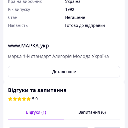
Країна виробник
Україна
Рік випуску
1992
Стан
Негашене
Наявність
Готово до відправки
www.МАРКА.укр
марка 1-й стандарт Алегорія Молода Україна
(20.00)
Детальніше
Поштові марки України
Марка була випущена в обіг 16 травня 1992 р.
У каталог ця марка занесена під номером N 21.
Відгуки та запитання
5.0
Виставлені на продаж марки України чисті, у
відмінному стані, без будь-яких дефектів.
Перед відправкою ми надійно упаковуємо марки у
Відгуки (1)
Запитання (0)
щільний картон, щоб унеможливити пошкодження при
пересиланні.
Дивіться тут всі наявні марки Пошти України.