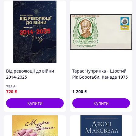
Від революції до війни
Тарас Чупринка - Шостий
2014-2025
Рік Боротьби. Канада 1975
рік. Поштовий конверт.
758
₴
720
₴
1 200
₴
Купити
Купити