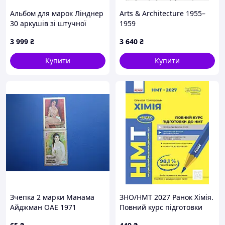
Альбом для марок Лінднер
Arts & Architecture 1955–
30 аркушів зі штучної
1959
шкіри 66E9410E5
3 999
₴
3 640
₴
Купити
Купити
Зчепка 2 марки Манама
ЗНО/НМТ 2027 Ранок Хімія.
Айджман ОАЕ 1971
Повний курс підготовки
мистецтво живопис Ню
Олексій Григорович