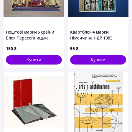
Поштові марки України
Квартблок 4 марки
Блок Пересопницька
Німеччина НДР 1983
Євангелія 2000 рік
мистецтво скульптура
150
₴
55
₴
Собор Наумбург СГ
спецгасіння
Купити
Купити