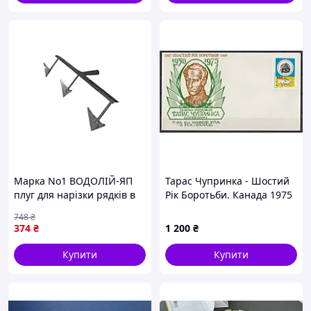
Марка No1 ВОДОЛІЙ-ЯП
Тарас Чупринка - Шостий
плуг для нарізки рядків в
Рік Боротьби. Канада 1975
сільському господарстві
рік. Поштовий конверт.
748
₴
металевий з полімерним
374
₴
1 200
₴
покриттям
Купити
Купити