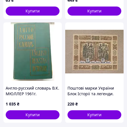
65
₴
449
₴
Модильяні Ренуар MNH
Купити
Купити
Англо-русский словарь В.К.
Поштові марки України
МЮЛЛЕР 1961г.
Блок Історії та легенди.
Київські князі Кий, Щек,
1 035
₴
220
₴
Хорив і їхня сестра Либідь.
Europa. 1997 рік
Купити
Купити