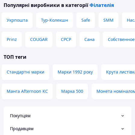
Популярні виробники
в категорії
Філателія
Укрпошта
Тур-Колекшн
Safe
SMM
Нас
Prinz
COUGAR
СРСР
Сана
Собственное
ТОП теги
Стандартні марки
Марки 1992 року
Крута листівк
Манга Afternoon KC
Марка 500
Монета номіналом
Покупцям
Продавцям