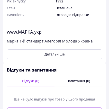
Рік випуску
1992
Стан
Негашене
Наявність
Готово до відправки
www.МАРКА.укр
марка 1-й стандарт Алегорія Молода Україна
(10.00)
Детальніше
Поштові марки України
Марка була випущена в обіг 16 травня 1992 р.
У каталог ця марка занесена під номером N 20.
Відгуки та запитання
Виставлені на продаж марки України чисті, у
Відгуки (0)
Запитання (0)
відмінному стані, без будь-яких дефектів.
Перед відправкою ми надійно упаковуємо марки у
щільний картон, щоб унеможливити пошкодження при
пересиланні.
Ще не було відгуків про товар у цього продавця
Дивіться тут всі наявні марки Пошти України.