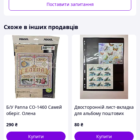
Варіанти оплати:
Поставити запитання
- Пром-оплата,
- Післяплата Нової Пошти;
- На картку банка;
Схоже в інших продавців
- На розрахунковий рахунок ФОПа по IBAN;
- Кредитною карткою Visa/Mastercard.
Варіанти доставки:
- Нова Пошта;
- Укрпошта.
Б/У Panna СО-1460 Самей
Двосторонній лист-вкладка
оберіг. Олена
для альбому поштових
марок на 6 смуг, чорний,
290
₴
80
₴
28 × 22 см
Купити
Купити