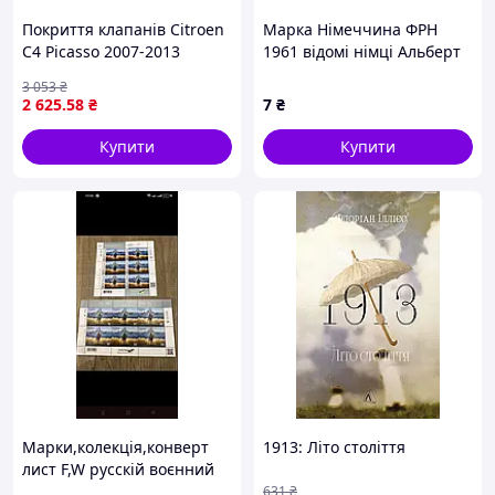
Покриття клапанів Citroen
Марка Німеччина ФРН
C4 Picasso 2007-2013
1961 відомі німці Альберт
Великий Магнус 5 пф гаш
3 053
₴
2 625
.58
₴
7
₴
Купити
Купити
Марки,колекція,конверт
1913: Літо століття
лист F,W русскій воєнний
корабель іди 1 серія.
631
₴