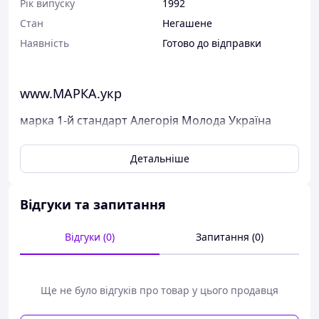
Рік випуску
1992
Стан
Негашене
Наявність
Готово до відправки
www.МАРКА.укр
марка 1-й стандарт Алегорія Молода Україна
(5.00)
Детальніше
Поштові марки України
Марка була випущена в обіг 16 травня 1992 р.
У каталог ця марка занесена під номером N 19.
Відгуки та запитання
Виставлені на продаж марки України чисті, у
Відгуки (0)
Запитання (0)
відмінному стані, без будь-яких дефектів.
Перед відправкою ми надійно упаковуємо марки у
щільний картон, щоб унеможливити пошкодження при
пересиланні.
Ще не було відгуків про товар у цього продавця
Дивіться тут всі наявні марки Пошти України.