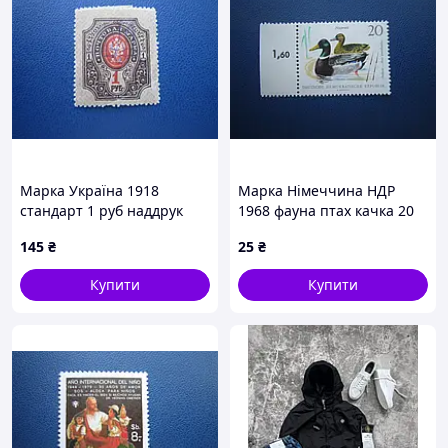
Марка Україна 1918
Марка Німеччина НДР
стандарт 1 руб наддрук
1968 фауна птах качка 20
тризуб Київ-2 з зубцями
пф MNH
145
₴
25
₴
MH
Купити
Купити