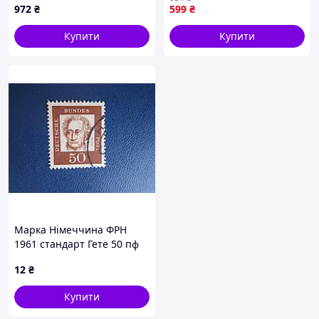
972
₴
599
₴
Купити
Купити
Марка Німеччина ФРН
1961 стандарт Гете 50 пф
гаш
12
₴
Купити