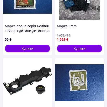
Марка повна серія Болівія
Марка Smm
1979 рік дитини дитинство
дитина Святий Микола
1 972
.41
₴
55
₴
1 529
₴
MNH
Купити
Купити