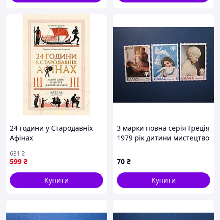
24 години у Стародавніх
3 марки повна серія Греція
Афінах
1979 рік дитини мистецтво
скульптура живопис фауна
631
₴
птахи MNH
599
₴
70
₴
Купити
Купити