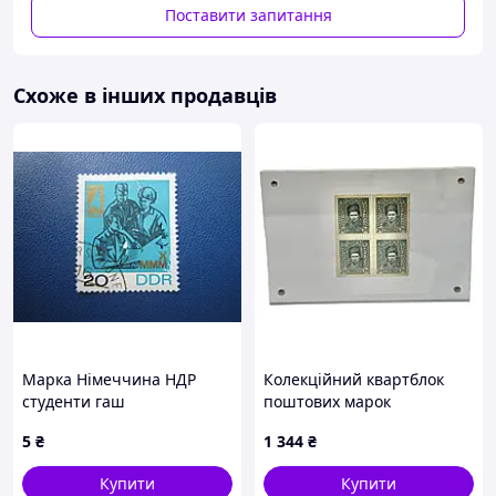
Варіанти оплати:
Поставити запитання
- Пром-оплата,
- Післяплата Нової Пошти;
- На картку банка;
Схоже в інших продавців
- На розрахунковий рахунок ФОПа по IBAN;
- Кредитною карткою Visa/Mastercard.
Варіанти доставки:
- Нова Пошта;
- Укрпошта.
Марка Німеччина НДР
Колекційний квартблок
студенти гаш
поштових марок
Української Народної
5
₴
1 344
₴
Республіки
Купити
Купити