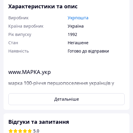
Характеристики та опис
Виробник
Укрпошта
Країна виробник
Україна
Рік випуску
1992
Стан
Негашене
Наявність
Готово до відправки
www.МАРКА.укр
марка 100-річчя першопоселення українців у
Канаді
Детальніше
Поштові марки України
Марка була випущена в обіг 1 березня 1992 р.
У каталог ця марка занесена під номером N 12.
Відгуки та запитання
Виставлені на продаж марки України чисті, у
5.0