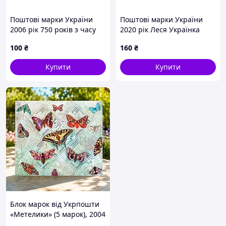
Поштові марки України
Поштові марки України
2006 рік 750 років з часу
2020 рік Леся Українка
заснування міста Львова.
Лісова пісня Русалка і Куць
100
₴
160
₴
Купити
Купити
Блок марок від Укрпошти
«Метелики» (5 марок), 2004