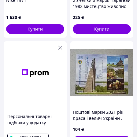
Nike 1971
2 зчепки 6 марок Парагвай
1982 мистецтво живопис
Ню Рафаель MNH
1 630
₴
225
₴
Купити
Купити
Поштові марки 2021 рік
Персональні товарні
Краса і велич України .
підбірки у додатку
Черкаська область .
104
₴