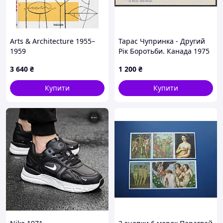
Arts & Architecture 1955–
Тарас Чупринка - Другий
1959
Рік Боротьби. Канада 1975
рік. Поштовий конверт.
3 640
₴
1 200
₴
Купити
Купити