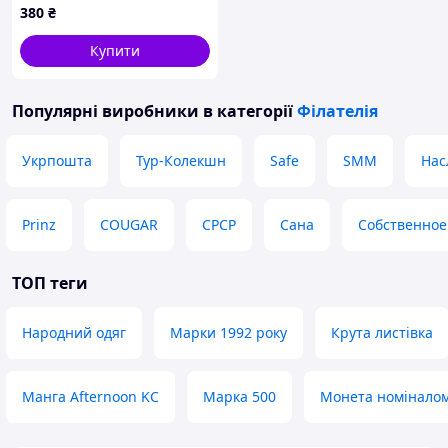
380
₴
Купити
Популярні виробники
в категорії
Філателія
Укрпошта
Тур-Колекшн
Safe
SMM
Нас
Prinz
COUGAR
СРСР
Сана
Собственное
ТОП теги
Народний одяг
Марки 1992 року
Крута листівка
Манга Afternoon KC
Марка 500
Монета номіналом