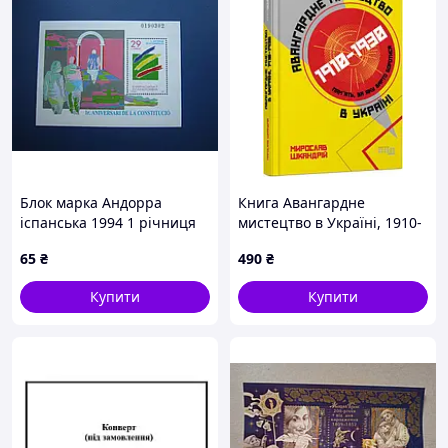
Блок марка Андорра
Книга Авангардне
іспанська 1994 1 річниця
мистецтво в Україні, 1910-
конституції MNH
1930рр: пам'ять, за яку
65
₴
490
₴
варто боротися. Автор - М.
Шкандрій
Купити
Купити