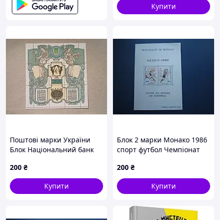
Купити
Поштові марки України
Блок 2 марки Монако 1986
Блок Національний банк
спорт футбол Чемпіонат
України 1999 рік
Світу Мехіко MNH КЦ 5.5 $
200
₴
200
₴
по фото
Купити
Купити