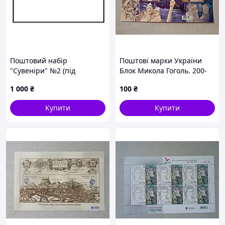
Поштовий набір
Поштові марки України
"Сувеніри" №2 (під
Блок Микола Гоголь. 200-
замовлення)
річчя від дня народження
1 000
₴
100
₴
2009 рік
Купити
Купити