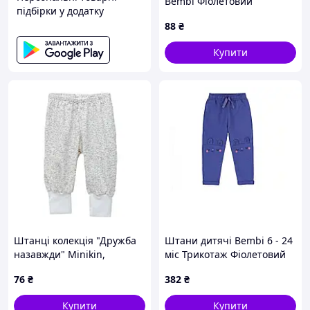
Bembi Фіолетовий
підбірки у додатку
Трикотаж ШР578 80
88
₴
Купити
Штанці колекція "Дружба
Штани дитячі Bembi 6 - 24
назавжди" Minikin,
міс Трикотаж Фіолетовий
молочний 68
ШР610 74
76
₴
382
₴
Купити
Купити