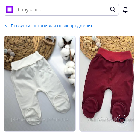
Повзунки і штани для новонароджених