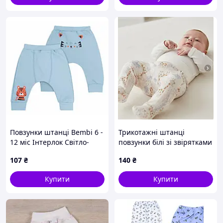
Повзунки штанці Bembi 6 -
Трикотажні штанці
12 міс Інтерлок Світло-
повзунки білі зі звірятками
блакитний ШР609 74
Lupilu 62-68
107
₴
140
₴
Купити
Купити