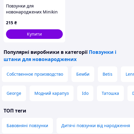
Повзунки для
новонароджених Minikin
Ажурний ластик 2023 0 - 3
215
₴
міс Ажурний ластик Сірий
меланж 2311305 62
Купити
Популярні виробники
в категорії
Повзунки і
штани для новонароджених
Собственное производство
Бемби
Betis
Len
George
Модний карапуз
Ido
Татошка
ТОП теги
Бавовняні повзунки
Дитячі повзунки від народження