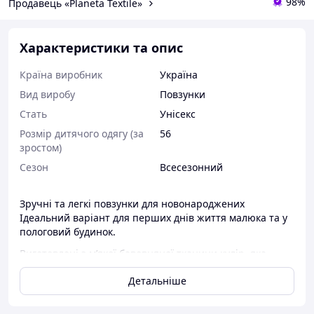
98%
Продавець «Planeta Textile»
Характеристики та опис
Країна виробник
Україна
Вид виробу
Повзунки
Стать
Унісекс
Розмір дитячого одягу (за
56
зростом)
Сезон
Всесезонний
Зручні та легкі повзунки для новонароджених
Ідеальний варіант для перших днів життя малюка та у
пологовий будинок.
Виготовлені з м’якої бавовняної тканини кулір, яка
добре пропускає повітря та не подразнює ніжну шкіру.
Детальніше
Повзунки мають комфортну посадку, не тиснуть на
животик та забезпечують свободу рухів.