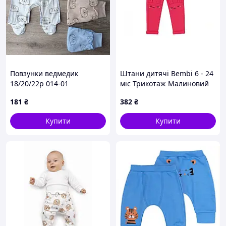
Повзунки ведмедик
Штани дитячі Bembi 6 - 24
18/20/22р 014-01
міс Трикотаж Малиновий
ШР610 68
181
₴
382
₴
Купити
Купити