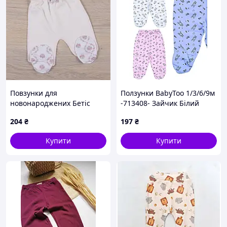
Повзунки для
Ползунки BabyToo 1/3/6/9м
новонароджених Бетіс
-713408- Зайчик Білий
Бантик Молочний
204
₴
197
₴
червоний 50
Купити
Купити