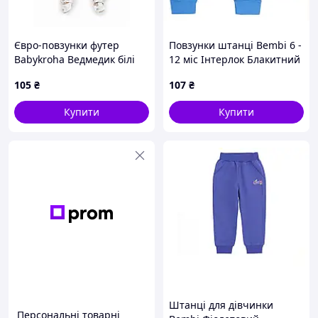
Євро-повзунки футер
Повзунки штанці Bembi 6 -
Babykroha Ведмедик білі
12 міс Інтерлок Блакитний
ШР609 68
105
₴
107
₴
Купити
Купити
Штанці для дівчинки
Персональні товарні