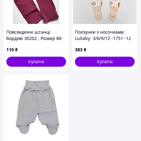
Повсякденні штанці
Ползунки з носочками
бордові 30202 , Розмір 86-
Lullaby- 3/6/9/12 -1751- 12
92
110
₴
383
₴
Купити
Купити