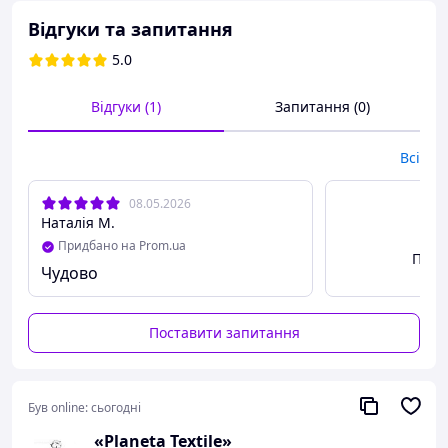
Підходять для сну, дому та щоденного носіння.
Відгуки та запитання
Розмір:
56
5.0
100% бавовна (кулір)
м’які та дихаючі
Відгуки (1)
Запитання (0)
не тиснуть на животик
ідеально у пологовий
Всі
08.05.2026
Наталія М.
Придбано на Prom.ua
Пере
Чудово
Поставити запитання
Був online:
сьогодні
«Planeta Textile»