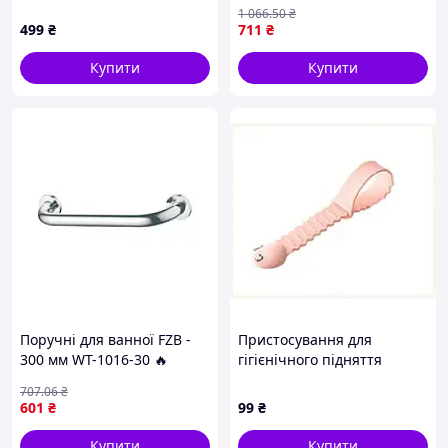
874H5A132
скляний для зручності та
1 066
.50
₴
стилю в інтер'єрі FLAME
499
₴
711
₴
Купити
Купити
Поручні для ванної FZB -
Пристосування для
300 мм WT-1016-30 🔥
гігієнічного підняття
кришки 3М, 663T156X1H
707
.06
₴
601
₴
99
₴
Купити
Купити