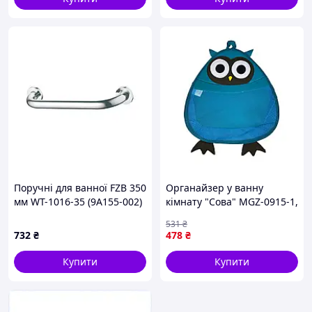
Поручні для ванної FZB 350
Органайзер у ванну
мм WT-1016-35 (9A155-002)
кімнату "Сова" MGZ-0915-1,
38х32 см-Sara
531
₴
732
₴
478
₴
Купити
Купити