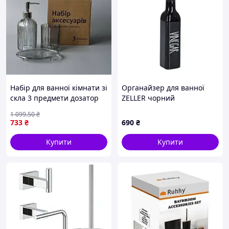
Набір для ванної кімнати зі
Органайзер для ванної
скла 3 предмети дозатор
ZELLER чорний
склянка мильниця для
1 099
.50
₴
стилю мінімалізм і
733
₴
690
₴
зручності FLAME
Купити
Купити