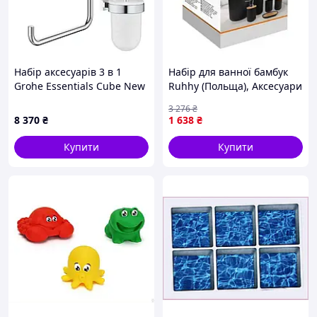
Набір аксесуарів 3 в 1
Набір для ванної бамбук
Grohe Essentials Cube New
Ruhhy (Польща), Аксесуари
(40757001)
для крана у ванній,
3 276
₴
Пластикові набори дл
8 370
₴
1 638
₴
Доставка по Україні
Купити
Купити