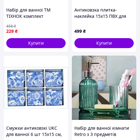
Набір для ванної ТМ
Антиковзка плитка-
ТІХНОК комплект
наклейка 15х15 ПВХ для
аксесуарів для затишку та
дому 874M51K35
458
₴
комфорту у ванній кімнаті
229
₴
499
₴
Купити
Купити
Смужки антиковзкі UKC
Набір для ванної кімнати
для ванної 6 шт 15х15 см,
Retro з 3 предметів