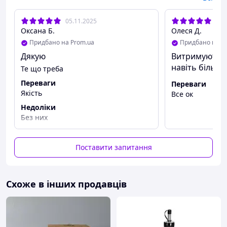
05.11.2025
28.
Оксана Б.
Олеся Д.
Придбано на Prom.ua
Придбано на P
Дякую
Витримують 
навіть більше
Те що треба
Переваги
Переваги
Якість
Все ок
Недоліки
Без них
Поставити запитання
Схоже в інших продавців