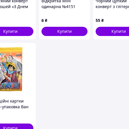
'яний конверт
Відкритка Міні
Чорний цупкий
рошей «З Днем
одинарна №4151
конверт з гліте
ження», дизайн
"Сьогодні твій день!"
лайнером (золот
17х10 см
формат
6
₴
55
₴
Купити
Купити
Купити
ційні картки
р-упаковка Ван
e Piece CC OP 03
Купити