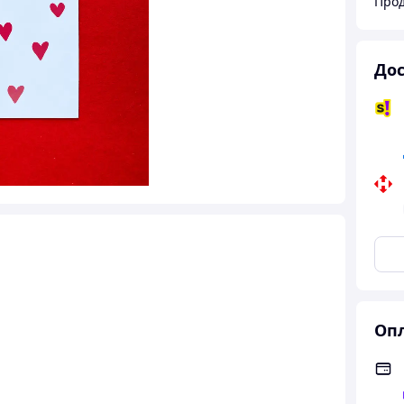
Прод
Дос
Опл