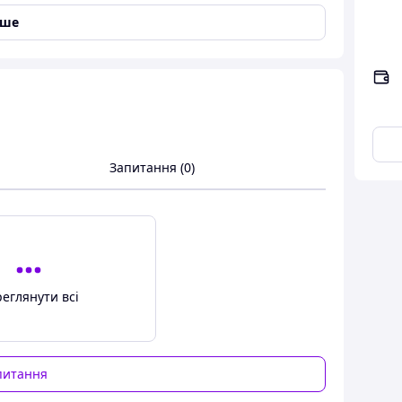
іше
ати та порадувати близьку вам людину.
Запитання (0)
еглянути всі
питання