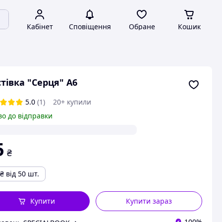
Кабінет
Сповіщення
Обране
Кошик
тівка "Серця" А6
5.0
(1)
20+ купили
во до відправки
5
₴
₴
від 50 шт.
Купити
Купити зараз
100%