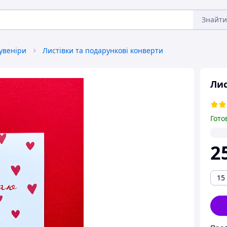
Знайти
сувеніри
Листівки та подарункові конверти
Лис
Гото
2
15