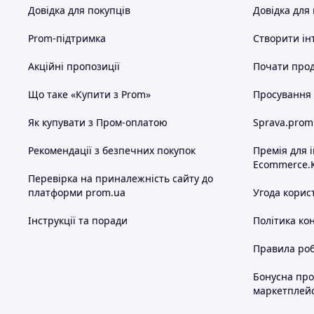
Довідка для покупців
Довідка для
Prom-підтримка
Створити ін
Акційні пропозиції
Почати прод
Що таке «Купити з Prom»
Просування в
Як купувати з Пром-оплатою
Sprava.prom
Рекомендації з безпечних покупок
Премія для 
Ecommerce.
Перевірка на приналежність сайту до
платформи prom.ua
Угода корис
Інструкції та поради
Політика ко
Правила роб
Бонусна пр
маркетплей