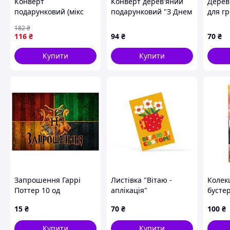
Конверт
Конверт дерев'яний
Дерев
подарунковий (мікс
подарунковий "З Днем
для г
видів, 20 шт)
Весілля!", 18*10,5см,
Народ
182
₴
[tsi302979-TSІ]
ручна робота, Україна
№13, 
116
₴
94
₴
70
₴
Купити
Купити
Запрошення Гаррі
Листівка "Вітаю -
Колек
Поттер 10 од
аплікація"
бусте
Піс On
15
₴
70
₴
100
₴
Купити
Купити