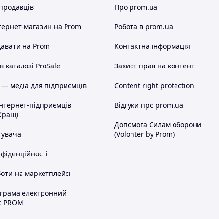
 продавців
Про prom.ua
тернет-магазин
на Prom
Робота в prom.ua
авати на Prom
Контактна інформація
 каталозі ProSale
Захист прав на контент
 — медіа для підприємців
Content right protection
інтернет-підприємців
Відгуки про prom.ua
Кращі
Допомога Силам оборони
тувача
(Volonter by Prom)
нфіденційності
оти на маркетплейсі
ограма електронний
с PROM