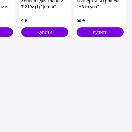
Конверт для грошей
Конверт для грошей
рним
Т-219у (1) "Jumbi"
"HB to you"
о) С6
9
₴
90
₴
Купити
Купити