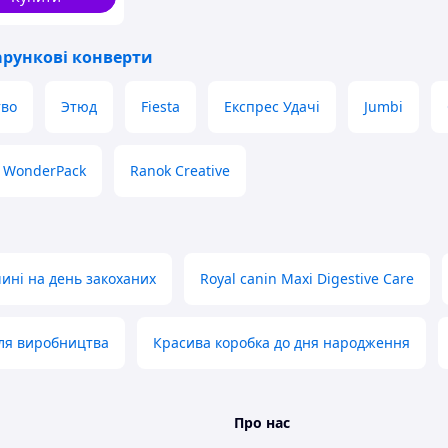
арункові конверти
тво
Этюд
Fiesta
Експрес Удачі
Jumbi
WonderPack
Ranok Creative
ині на день закоханих
Royal canin Maxi Digestive Care
ля виробництва
Красива коробка до дня народження
Про нас