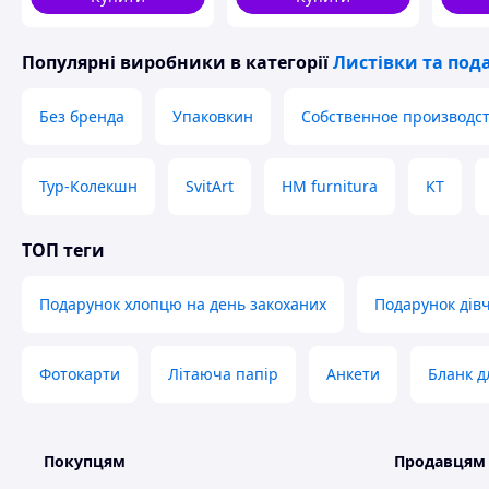
Популярні виробники
в категорії
Листівки та под
Без бренда
Упаковкин
Собственное производс
Тур-Колекшн
SvitArt
HM furnitura
KT
ТОП теги
Подарунок хлопцю на день закоханих
Подарунок дівч
Фотокарти
Літаюча папір
Анкети
Бланк д
Покупцям
Продавцям