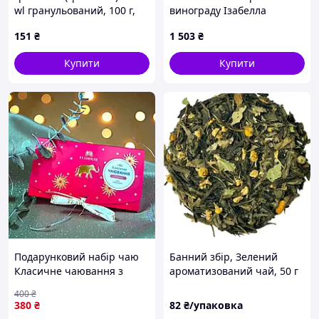
wl гранульований, 100 г,
винограду Ізабелла
для дітей, які годують,
Бурбонська ТМ Камелія 1
151
₴
1 503
₴
вагітних і всіх, всіх,
кг AO, код: 8488918
Купити
Купити
Подарунковий набір чаю
Банний збір, Зелений
Класичне чаювання з
ароматизований чай, 50 г
TEAHOUSE
400
₴
380
₴
82
₴/упаковка