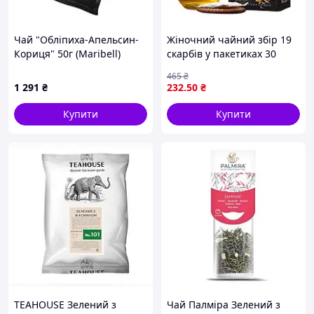
Чай "Обліпиха-Апельсин-
Жіночний чайний збір 19
Кориця" 50г (Maribell)
скарбів у пакетиках 30
концентрат
штук для вашого здоров'я
465
₴
та насолоди
1 291
₴
232
.50
₴
Купити
Купити
TEAHOUSE Зелений з
Чай Палміра Зелений з