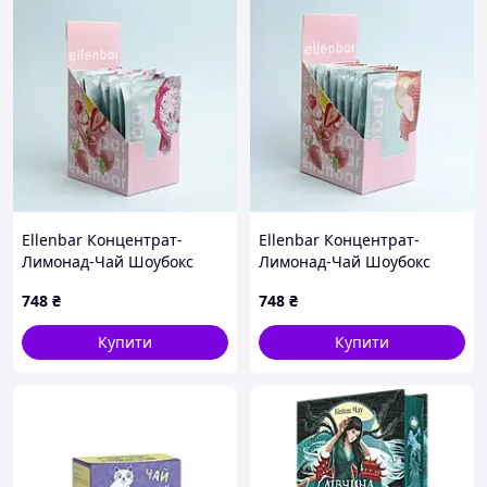
Ellenbar Концентрат-
Ellenbar Концентрат-
Лимонад-Чай Шоубокс
Лимонад-Чай Шоубокс
питахая 50г
суниці-лічі 50г - 2 шт. Код/
748
₴
748
₴
Артикул НФ-00002742
Купити
Купити