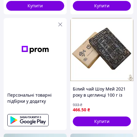
Купити
Купити
Білий чай Шоу Мей 2021
Персональні товарні
року в цеглинці 100 г із
підбірки у додатку
Фуцзяня для справжніх
933
₴
цінувальників чаю
466
.50
₴
Купити