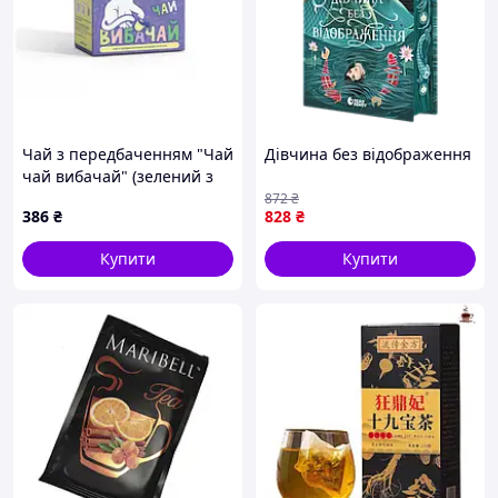
Чай з передбаченням "Чай
Дівчина без відображення
чай вибачай" (зелений з
м'ятою)
872
₴
386
₴
828
₴
Купити
Купити