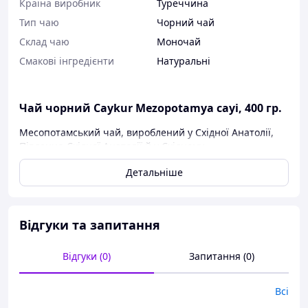
Країна виробник
Туреччина
Тип чаю
Чорний чай
Склад чаю
Моночай
Смакові інгредієнти
Натуральні
Чай чорний Caykur Mezopotamya cayi, 400 гр.
Месопотамський чай, вироблений у Східної Анатолії,
Південно-Східної Анатолії й у Східному
Середземномор'ї.
Детальніше
Caykur — один із найпопулярніших і авторитетних
виробників, представлених на сучасному чайному
ринку. Компанії належить кілька десятків чайних
фабрик.
Відгуки та запитання
Для заварювання турецького чаю використовується
особливий подвійний чайник. Готувати необхідно в
Відгуки (0)
Запитання (0)
такий спосіб:
1. Засипте у верхній чайник заварку з розрахунку 1
столова ложка на людину.
Всі
2. У нижній чайник залийте воду та дочекайтеся, поки