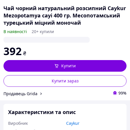
Чай чорний натуральний розсипний Caykur
Mezopotamya cayi 400 гр. Месопотамський
турецький міцний моночай
В наявності
20+ купили
392
₴
Купити
Купити зараз
99%
Продавець Grida
Характеристики та опис
Виробник
Caykur