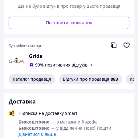
вода закипить. Весь цей час листя у верхньому чайнику
Ще не було відгуків про товар у цього продавця
буде тужитися на парі.
3. Залийте водою, що кипить, з нижнього чайника
Поставити запитання
заварювання у верхньому чайнику так, щоб вона тільки
покривала чайне листя.
4. Долийте в нижній чайник, якого бракує.
5. У той час, коли вода закипить вдруге, зменште
Був online:
сьогодні
вогонь до мінімуму. Коли чаїнки у верхньому чайнику
осядуть — турецький чай готовий.
Grida
Заварювання потрібно наливати до середини склянки,
99% позитивних відгуків
а після розбавляти її водою з нижнього чайника до
потрібної міцності.
Каталог продавця
Відгуки про продавця
883
Кон
Доставка
Підписка на доставку Smart
Безкоштовно
— в магазини Rozetka
Безкоштовно
— у відділення Нової Пошти
Дізнатися більше