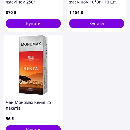
жасміном 250г
жасміном 10*3г - 10 шт.
Код/Артикул НФ-00003174
870
₴
1 154
₴
Купити
Купити
Чай Мономах Кенія 25
пакетів
56
₴
Купити