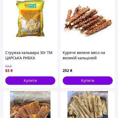
Стружка кальмара 30г ТМ
Куряче вялене мясо на
ЦАРСЬКА РИБКА
великій кальцієвій
паличці, 200 г 12 см.
93
₴
83
₴
252
₴
Купити
Купити