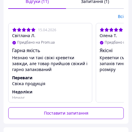
Відгуки (11)
Запитання (1)
Походження:
Індія
Температура зберігання (°C):
-18°С - 20°С
Термін зберігання (днів):
365
Всі
15.04.2026
30.
Світлана Л.
Олена Т.
Придбано на Prom.ua
Придбано на P
Гарна якість
Якісні
Незнаю чи такі свіжі креветки
Креветки смачн
завжди, але товар прийшов свіжий і
запахів тини чи
гарно запакований
розміру
Переваги
Свіжа продукція
Недоліки
Немає
Поставити запитання