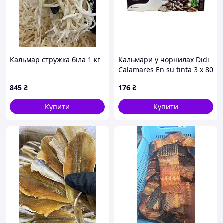
Кальмар стружка біла 1 кг
Кальмари у чорнилах Didi
Calamares En su tinta 3 x 80
г
845
₴
176
₴
Купити
Купити