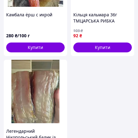
Камбала ёрш с икрой
Кільця кальмара 36г
ТМЦАРСЬКА РИБКА
103
₴
280
₴/100 г
92
₴
Купити
Купити
Легендарний
Нікопольський балик із