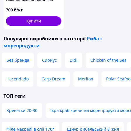
товстолоба в'ялений
700
₴/кг
Купити
Популярні виробники
в категорії
Риба і
морепродукти
Без бренда
Сириус
Didi
Chicken of the Sea
Hacendado
Carp Dream
Merlion
Polar Seafoo
ТОП теги
Креветки 20-30
Ікра краб креветки морепродукти морсь
Філе макрелі в олії 170г
Шнур рибальський 8 жил