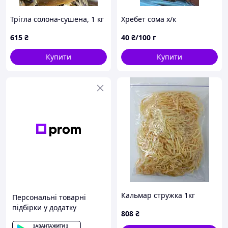
Трігла солона-сушена, 1 кг
Хребет сома х/к
615
₴
40
₴/100 г
Купити
Купити
Кальмар стружка 1кг
Персональні товарні
підбірки у додатку
808
₴