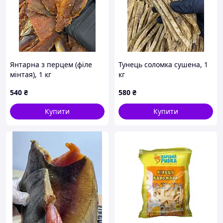
Янтарна з перцем (філе
Тунець соломка сушена, 1
мінтая), 1 кг
кг
540
₴
580
₴
Купити
Купити