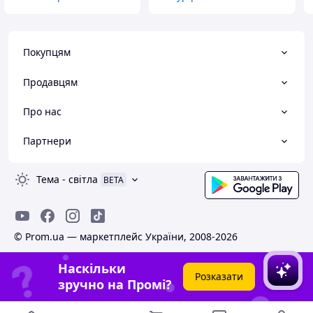
Покупцям
Продавцям
Про нас
Партнери
Тема
-
світла
BETA
© Prom.ua — маркетплейс України, 2008-2026
Наскільки
Розказати
зручно на Промі?