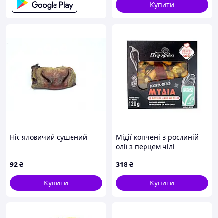
Купити
Ніс яловичий сушений
Мідії копчені в рослиній
олії з перцем чілі
Πυροφάνι, 120 г
92
₴
318
₴
Купити
Купити