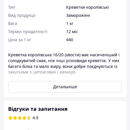
Тип
Креветки королівські
Вид продукції
Заморожені
Вага
1 кг
Термін придатності
12 міс
Ціна за 1 кг
440
Креветка королівська 16/20 (хвости) має насиченіший і
солодкуватий смак, ніж інші різновиди креветок. У них
багато білка та мало жиру, вони добре поєднуються із
закусками з цитрусових і авокадо.
М'ясо креветки королівської замороженої добре
Детальніше
поєднується із сушею, локшиною, рисом і
овочами.
Їх варто додавати в супи та салати.
Характеристики:
Відгуки та запитання
Вага:
1 кг
4.9
Пакування:
поліетилен
Стан товару:
Заморожений