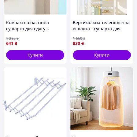
Компактна настінна
Вертикальна телескопічна
сушарка для одягу з
вішалка - сушарка для
тросами для економії
одягу від підлоги до стелі 4
1 282
₴
1 660
₴
простору та зручності
вішалки
641
₴
830
₴
використання
Купити
Купити