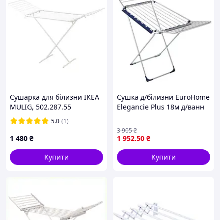
Сушарка для білизни ІКЕА
Сушка д/білизни EuroHome
MULIG, 502.287.55
Elegancie Plus 18м д/ванн
1822AL
5.0
(1)
3 905
₴
1 480
₴
1 952
.50
₴
Купити
Купити