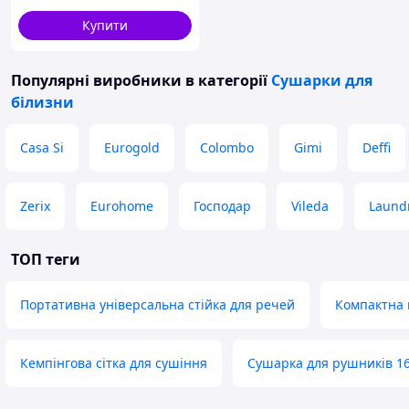
Купити
Популярні виробники
в категорії
Сушарки для
білизни
Casa Si
Eurogold
Colombo
Gimi
Deffi
Zerix
Eurohome
Господар
Vileda
Laund
ТОП теги
Портативна універсальна стійка для речей
Компактна п
Кемпінгова сітка для сушіння
Сушарка для рушників 1