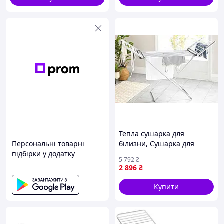
Тепла сушарка для
Персональні товарні
білизни, Сушарка для
підбірки у додатку
білизни електро 230W, RGT
5 792
₴
2 896
₴
Купити