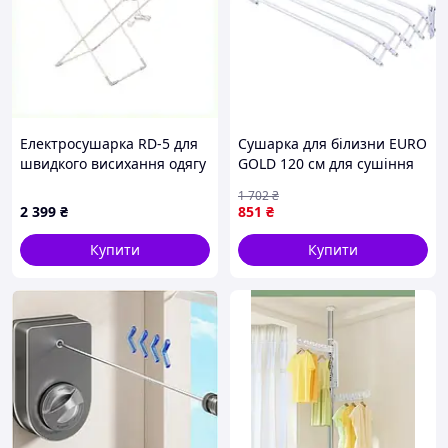
Електросушарка RD-5 для
Сушарка для білизни EURO
швидкого висихання одягу
GOLD 120 см для сушіння
B8K583X911
одягу та текстилю в
1 702
₴
домашніх умовах
2 399
₴
851
₴
Купити
Купити