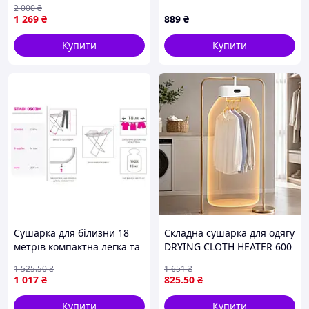
2 000
₴
полиця для взуття
1 269
₴
889
₴
Срібляста
Купити
Купити
Сушарка для білизни 18
Складна сушарка для одягу
метрів компактна легка та
DRYING CLOTH HEATER 600
міцна для квартири та
Вт / Підвісна сушарка для
1 525
.50
₴
1 651
₴
балкона FLAME
одягу 110 см
1 017
₴
825
.50
₴
Купити
Купити