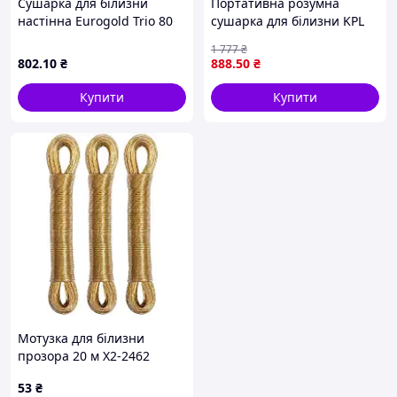
Сушарка для білизни
Портативна розумна
настінна Eurogold Trio 80
сушарка для білизни KPL
см 0708R
KLE-118 з пультом для
1 777
₴
швидкого сушіння одягу в
802
.10
₴
888
.50
₴
домашніх умовах
Купити
Купити
Мотузка для білизни
прозора 20 м Х2-2462
53
₴