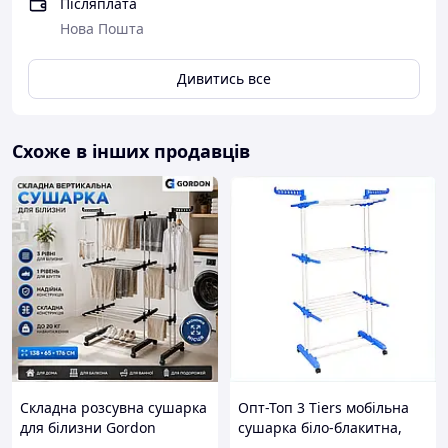
Післяплата
Нова Пошта
Дивитись все
Схоже в інших продавців
Складна розсувна сушарка
Опт-Топ 3 Tiers мобільна
для білизни Gordon
сушарка біло-блакитна,
138×65×176 см 3 рівні +
85A8019P6B