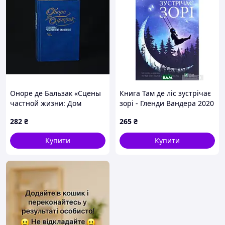
Оноре де Бальзак «Сцены
Книга Там де ліс зустрічає
частной жизни: Дом
зорі - Гленди Вандера 2020
кошки, играющей в мяч;
р. DE
282
₴
265
₴
Супружеское согласие;
Тридцатилетняя женщина;
Купити
Купити
Беатриса»