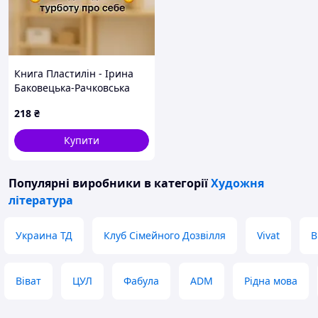
Книга Пластилін - Ірина
Баковецька-Рачковська
2018 р. DE
218
₴
Купити
Популярні виробники
в категорії
Художня
література
Украина ТД
Клуб Сімейного Дозвілля
Vivat
В
Віват
ЦУЛ
Фабула
ADM
Рідна мова