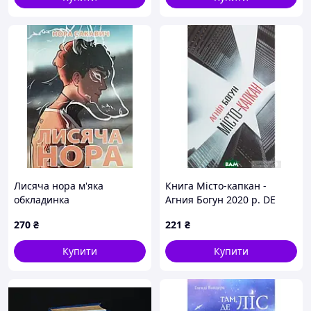
Лисяча нора м'яка
Книга Місто-капкан -
обкладинка
Агния Богун 2020 р. DE
270
₴
221
₴
Купити
Купити