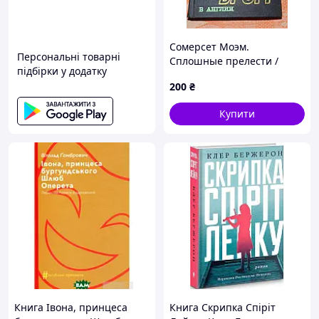
Книги ідеально підійдуть на подарунок або підійдуть на
подарунок.
3
Сомерсет Моэм.
Персональні товарні
Сплошные прелести /
підбірки у додатку
Мелвинн Брэгг. В Англии
200
₴
зручна оплата
Купити
Сплатити за своє замовлення можна різними
способами:
1. Розрахуватись на картку "Приватбанка", оформивши
замовлення по повній предоплаті
2. Оформити накладний платіж і розрахуватись при
отриманні! Вартість послуги «Післяплата» на Новій
пошті становить 2% від вартості товару та додатково
20 грн + вартість самої достаки.
4
Книга Івона, принцеса
Книга Скрипка Спіріт