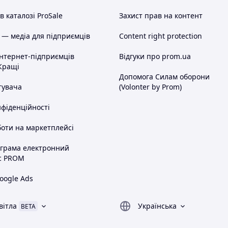
 каталозі ProSale
Захист прав на контент
 — медіа для підприємців
Content right protection
інтернет-підприємців
Відгуки про prom.ua
Кращі
Допомога Силам оборони
тувача
(Volonter by Prom)
нфіденційності
оти на маркетплейсі
ограма електронний
с PROM
oogle Ads
вітла
Українська
BETA