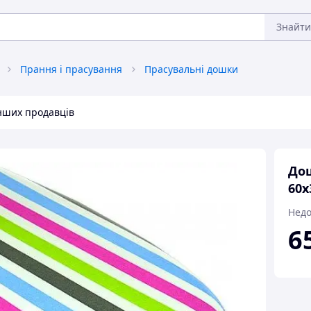
Знайти
Прання і прасування
Прасувальні дошки
інших продавців
Дош
60х
Недо
6