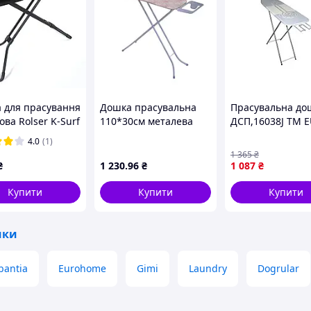
 для прасування
Дошка прасувальна
Прасувальна до
ова Rolser K-Surf
110*30см металева
ДСП,16038J ТМ 
 Tube Negro
сітка Євроголд 18030L
GOLD "Wr"
4.0
(1)
2-1023) 930458
1 365
₴
пластик + сталь
₴
1 230
.96
₴
1 087
₴
in Spain
Купити
Купити
Купити
шки
bantia
Eurohome
Gimi
Laundry
Dogrular