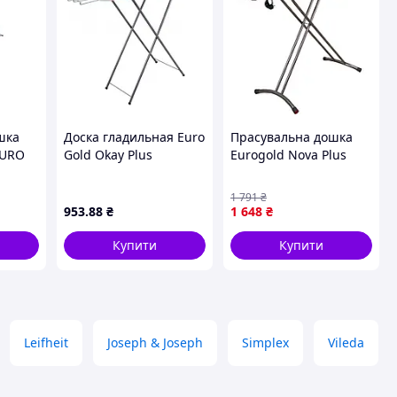
шка
Доска гладильная Euro
Прасувальна дошка
EURO
Gold Okay Plus
Eurogold Nova Plus
120*38см (16038J)
Колір в асортименті
(56438B1) Доступний
1 791
₴
953
.88
₴
1 648
₴
Купити
Купити
Leifheit
Joseph & Joseph
Simplex
Vileda