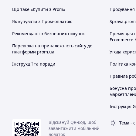
Що таке «Купити з Prom»
Просування в
Як купувати з Пром-оплатою
Sprava.prom
Рекомендації з безпечних покупок
Премія для 
Ecommerce.
Перевірка на приналежність сайту до
платформи prom.ua
Угода корис
Інструкції та поради
Політика ко
Правила роб
Бонусна пр
маркетплей
Інструкція G
Відскануй QR-код, щоб
Тема
-
с
завантажити мобільний
додаток