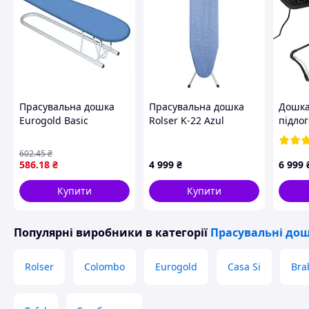
Прасувальна дошка
Прасувальна дошка
Дошка
Eurogold Basic
Rolser K-22 Azul
підлог
Підрукавник (1002)
(K06015-2071)
Black
(K0700
602
.45
₴
Термо
586
.18
₴
4 999
₴
6 999
Made 
Купити
Купити
Популярні виробники
в категорії
Прасувальні до
Rolser
Colombo
Eurogold
Casa Si
Bra