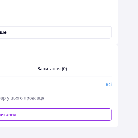
іше
Запитання (0)
Всі
овою.
вар у цього продавця
питання
ю, товщиною 5 мм.