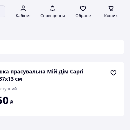
Кабінет
Сповіщення
Обране
Кошик
ка прасувальна Мій Дім Capri
37х13 см
ступний
50
₴