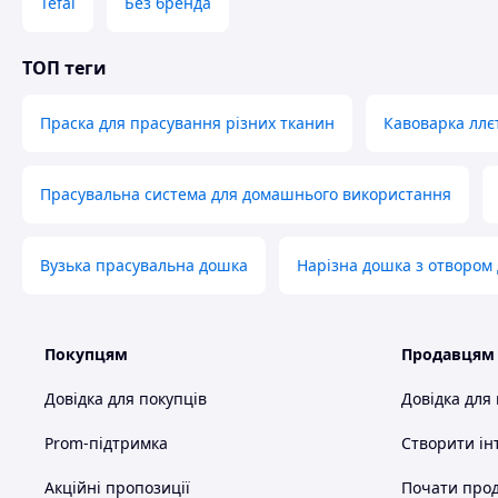
Tefal
Без бренда
ТОП теги
Праска для прасування різних тканин
Кавоварка ллє
Прасувальна система для домашнього використання
Вузька прасувальна дошка
Нарізна дошка з отвором
Покупцям
Продавцям
Довідка для покупців
Довідка для
Prom-підтримка
Створити ін
Акційні пропозиції
Почати прод