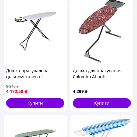
Дошка прасувальна
Дошка для прасування
цільнометалева з
Colombo Atlantic
перфорацією для
(A180L01W) 4730812
8 345
₴
прасування з
4 172
.50
₴
4 299
₴
антипригарними
вставками 120x40 см
Купити
Купити