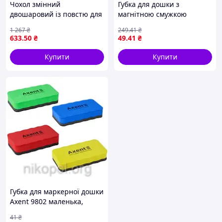
Чохол змінний
Губка для дошки з
двошаровий із повстю для
магнітною смужкою
прасувальної дошки 38 42
BUROMAX 150×65×30 мм
1 267
₴
249
.41
₴
см захисний 100% бавовна
синя
633
.50
₴
49
.41
₴
Купити
Купити
Губка для маркерної дошки
Axent 9802 маленька,
магнітна
41
₴