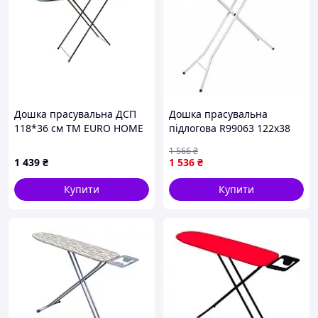
Дошка прасувальна ДСП
Дошка прасувальна
118*36 см ТМ EURO HOME
підлогова R99063 122х38
927858 tjy
см основа металева сітка
1 566
₴
Різнокольоровий
1 439
₴
1 536
₴
Купити
Купити