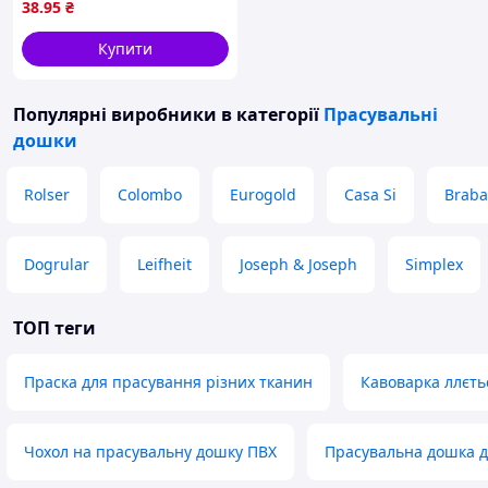
38
.95
₴
Купити
Популярні виробники
в категорії
Прасувальні
дошки
Rolser
Colombo
Eurogold
Casa Si
Braba
Dogrular
Leifheit
Joseph & Joseph
Simplex
ТОП теги
Праска для прасування різних тканин
Кавоварка ллєть
Чохол на прасувальну дошку ПВХ
Прасувальна дошка дл