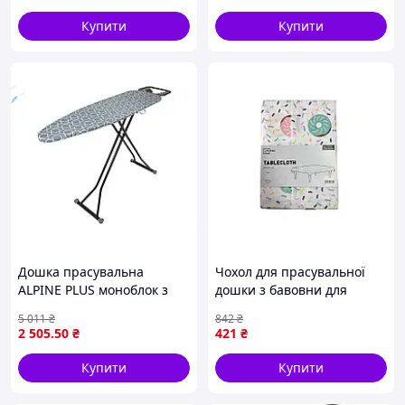
Купити
Купити
Дошка прасувальна
Чохол для прасувальної
ALPINE PLUS моноблок з
дошки з бавовни для
розеткою для домашнього
парових прасок з
5 011
₴
842
₴
використання сіра ТМ
термозахистом і
2 505
.50
₴
421
₴
EUROHOME
нековзкою підкладкою
Купити
Купити