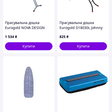
Прасувальна дошка
Прасувальна дошка
Eurogold NOVA DESIGN
Eurogold D18030L Johnny
monoblock 56250L 110х30
(110х30 см) сітка
1 534
₴
825
₴
см mayak
Купити
Купити