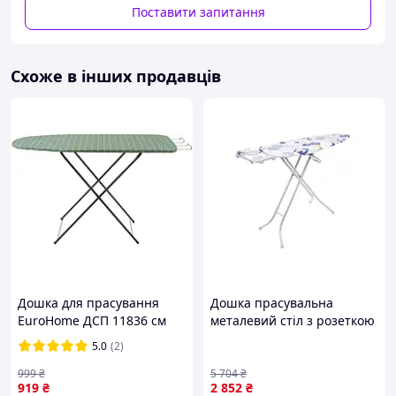
Поставити запитання
Схоже в інших продавців
Дошка для прасування
Дошка прасувальна
EuroHome ДСП 11836 см
металевий стіл з розеткою
11836W
та тримачем дроту для
5.0
(2)
праски з перфорацією
40*120 см
999
₴
5 704
₴
919
₴
2 852
₴