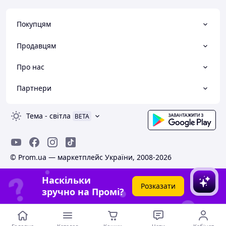
Покупцям
Продавцям
Про нас
Партнери
Тема
-
світла
BETA
© Prom.ua — маркетплейс України, 2008-2026
Наскільки
Розказати
зручно на Промі?