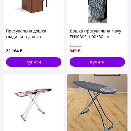
Прасувальна дошка
Дошка прасувальна Navy
гладильна дошка
EH9030S-1 90*30 см
Foppapedretti Lo Stiro
металева із сіткою
1 099
₴
Canaletto
22 164
₴
949
₴
Купити
Купити