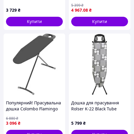
розет., підрукав 40*120см
5 399
₴
ТМ Dogrular 688860 dmx
3 729
₴
4 967
.08
₴
Купити
Купити
Популярний! Прасувальна
Дошка для прасування
дошка Colombo Flamingo
Rolser K-22 Black Tube
(A142L03W) (930512) -
Logos Gris (K06016-2063)
6 880
₴
Краща якість тільки на
3 096
₴
5 799
₴
Nukleon.com.ua