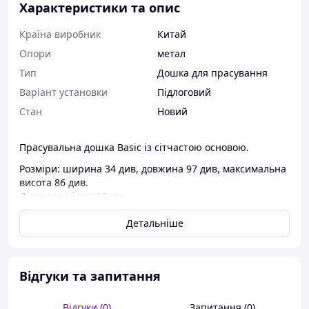
Характеристики та опис
Країна виробник
Китай
Опори
метал
Тип
Дошка для прасування
Варіант установки
Підлоговий
Стан
Новий
Прасувальна дошка Basic із сітчастою основою.
Розміри: ширина 34 див, довжина 97 див, максимальна
висота 86 див.
Діаметер ніжок 19 мм.
Порошкове покриття металевих поверхонь.
Детальніше
Чохол виготовлений зі 100% бавовни.
Підкладка виготовлена ​​з щільної повсті, 10 мм.
Відгуки та запитання
Відгуки (0)
Запитання (0)