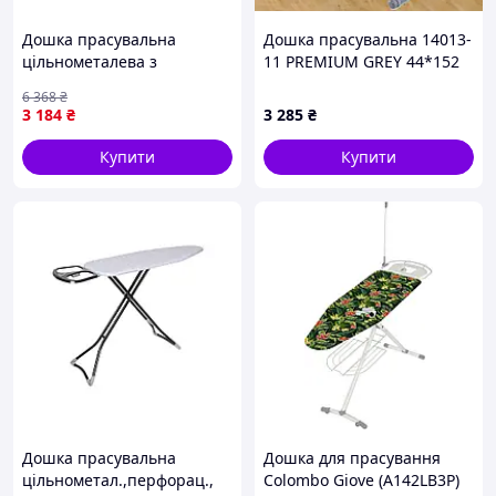
Дошка прасувальна
Дошка прасувальна 14013-
цільнометалева з
11 PREMIUM GREY 44*152
перфорацією для
см/DRK
6 368
₴
домашнього використання
3 184
₴
3 285
₴
з антипригарними
вставками 70-90 см
Купити
Купити
Дошка прасувальна
Дошка для прасування
цільнометал.,перфорац.,
Colombo Giove (A142LB3P)