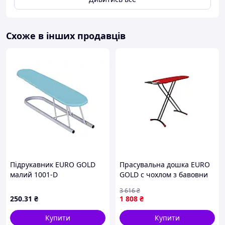
Схоже в інших продавців
Підрукавник EURO GOLD
Прасувальна дошка EURO
малий 1001-D
GOLD с чохлом з бавовни
для прасування одягу з
3 616
₴
робочою поверхнею
250
.31
₴
1 808
₴
110х30 см
Купити
Купити