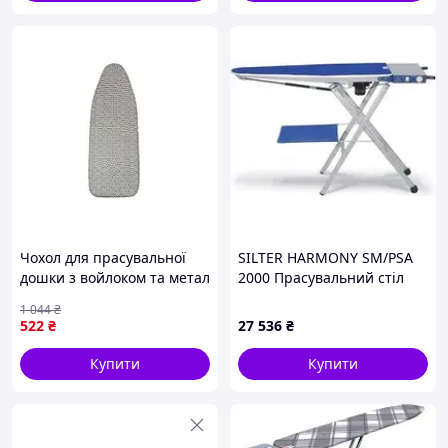
Чохол для прасувальної
SILTER HARMONY SM/PSA
дошки з войлоком та метал
2000 Прасувальний стіл
тканиною двошаровий для
1 044
₴
захисту дошки S
522
₴
27 536
₴
Купити
Купити