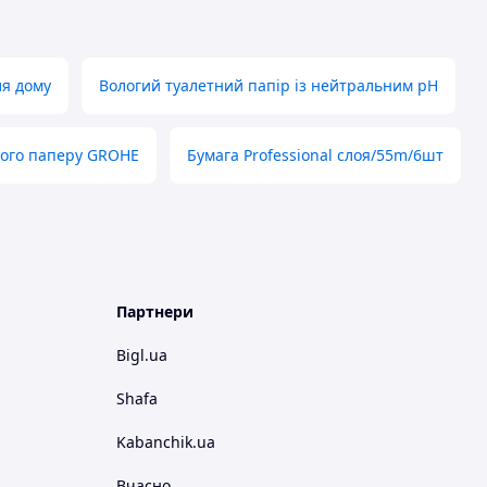
ля дому
Вологий туалетний папір із нейтральним pH
ного паперу GROHE
Бумага Professional слоя/55m/6шт
Партнери
Bigl.ua
Shafa
Kabanchik.ua
Вчасно