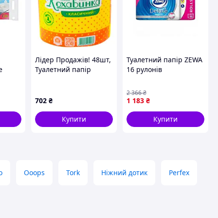
Лідер Продажів! 48шт,
Туалетний папір ZEWA
e
Туалетний папір
16 рулонів
Кохавинка 1 шар 1
трьохшаровий для
рулон (4820032450033)
домашнього
2 366
₴
нів
- КлікБай
використання м'який
702
₴
1 183
₴
білий 150 аркушів
Купити
Купити
о
Ooops
Tork
Ніжний дотик
Perfex