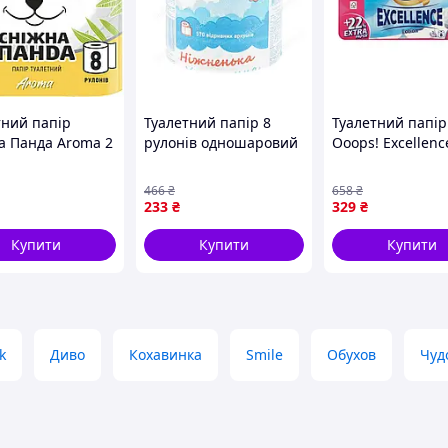
тний папір
Туалетний папір 8
Туалетний папір
а Панда Aroma 2
рулонів одношаровий
Ooops! Excellenc
8 рулонів
для дому та офісу з
Lotion білий, 3-
019008333)
малюнком хмар
шаровий, 150
466
₴
658
₴
71)
блакитна ТМ
відривів, 8 руло
233
₴
329
₴
Ніжникова
Купити
Купити
Купити
k
Диво
Кохавинка
Smile
Обухов
Чуд