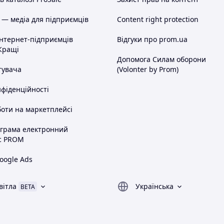
 — медіа для підприємців
Content right protection
інтернет-підприємців
Відгуки про prom.ua
Кращі
Допомога Силам оборони
тувача
(Volonter by Prom)
нфіденційності
оти на маркетплейсі
ограма електронний
с PROM
oogle Ads
вітла
Українська
BETA