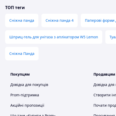
ТОП теги
Сніжна панда
Сніжна панда 4
Паперові форми 
Шприц-гель для унітаза з аплікатором W5 Lemon
Туа
Сніжна Панда
Покупцям
Продавцям
Довідка для покупців
Довідка для
Prom-підтримка
Створити ін
Акційні пропозиції
Почати прод
Що таке «Купити з Prom»
Просування в