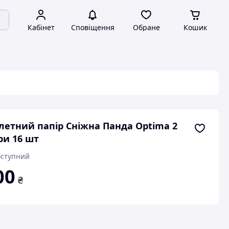
Кабінет
Сповіщення
Обране
Кошик
летний папір Сніжна Панда Optima 2
и 16 шт
ступний
00
₴