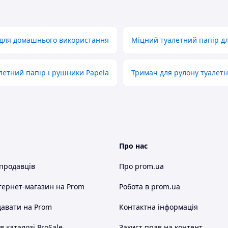
для домашнього використання
Міцний туалетний папір д
летний папір і рушники Papela
Тримач для рулону туалет
Про нас
 продавців
Про prom.ua
тернет-магазин
на Prom
Робота в prom.ua
авати на Prom
Контактна інформація
 каталозі ProSale
Захист прав на контент