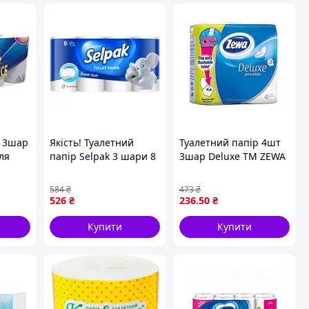
р 3шар
Якість! Туалетний
Туалетний папір 4шт
ля
папір Selpak 3 шари 8
3шар Deluxe ТМ ZEWA
рулонів
118568 tjy
'який
(8690530204515) -
584
₴
473
₴
Гарантія! Сервіс!
526
₴
236
.50
₴
Купити
Купити