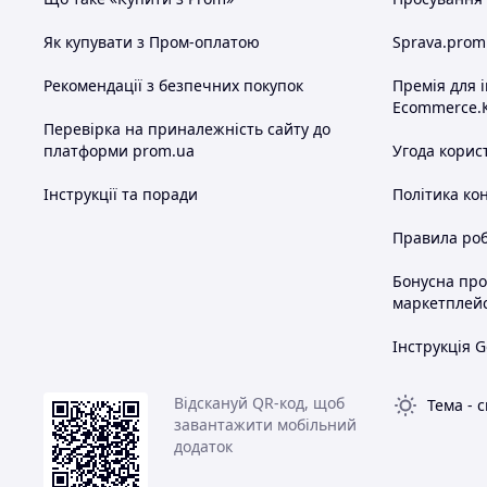
Як купувати з Пром-оплатою
Sprava.prom
Рекомендації з безпечних покупок
Премія для 
Ecommerce.
Перевірка на приналежність сайту до
платформи prom.ua
Угода корис
Інструкції та поради
Політика ко
Правила роб
Бонусна пр
маркетплей
Інструкція G
Відскануй QR-код, щоб
Тема
-
с
завантажити мобільний
додаток