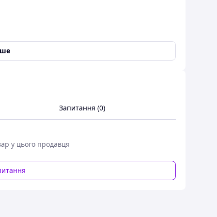
іше
но щільний і м'який, поєднує в собі якість
Запитання (0)
озиція як для дому, так і для офісу! Чисто біла,
вар у цього продавця
питання