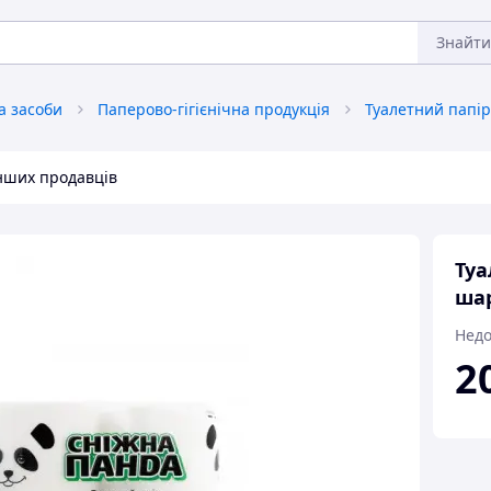
Знайти
та засоби
Паперово-гігієнічна продукція
Туалетний папір
інших продавців
Туа
шар
Недо
2