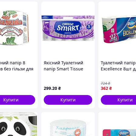
тний папір 8
Якісний Туалетний
Туалетний папі
в без гільзи для
папір Smart Tissue
Excellence 8шт д
ного
Essential Lavender 3
домашнього
истання
шари 10 рулонів
використання м
724
₴
аровий сірий
(5944582100121)
та міцний
299
.20
₴
362
₴
НКА
Гарантія!
Купити
Купити
Купити