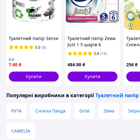
Туалетний папір Sense
Туалетний папір Zewa
Туале
Just 1 5 шарів 6
Сніжн
5.0
(8)
рулонів
шари 
5.0
(16)
(7322541189314)
(4823
8
₴
(d3666
7
.60
₴
484
.90
₴
256
₴
Купити
Купити
Популярні виробники
в категорії
Туалетний папір
РУТА
Сніжна Панда
Grite
Zewa
Selpa
CAMELIA