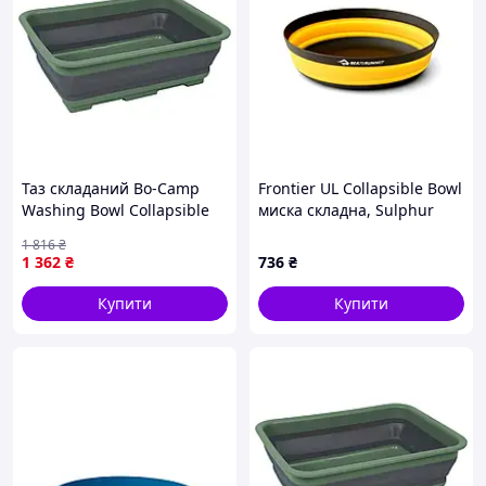
Таз складаний Bo-Camp
Frontier UL Collapsible Bowl
Washing Bowl Collapsible
миска складна, Sulphur
7L Grey/Green (6303690)
Yellow, M
1 816
₴
1 362
₴
736
₴
Купити
Купити