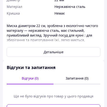
Матеріал
Нержавіюча сталь
Кришка
Немає
Миска діаметром 22 см, зроблена з екологічно чистого
матеріалу — нержавіюча сталь, має стильний,
привабливий вигляд. Зручний посуд для кухні : для
зберігання та приготування їжі, легко миється,
практично не деформується, не має термінів
експлуатації.
Детальніше
Параметри миски з нержавіючої сталі:
Відгуки та запитання
Матеріал — нержавіюча сталь
Діаметр — 22 см
Поверхня — глянсова
Відгуки (0)
Запитання (0)
Зливний носик — не передбачено
Паковання — немає
Ще не було відгуків про товар у цього продавця
Миски ви завжди можете придбати на нашому сайті за
найвигіднішими цінами.