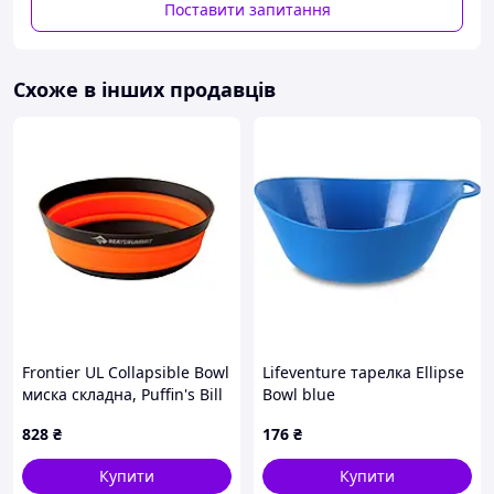
Поставити запитання
Схоже в інших продавців
Frontier UL Collapsible Bowl
Lifeventure тарелка Ellipse
миска складна, Puffin's Bill
Bowl blue
Orange, L
828
₴
176
₴
Купити
Купити