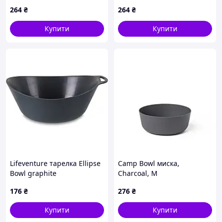
264
₴
264
₴
Купити
Купити
Lifeventure тарелка Ellipse
Camp Bowl миска,
Bowl graphite
Charcoal, M
176
₴
276
₴
Купити
Купити