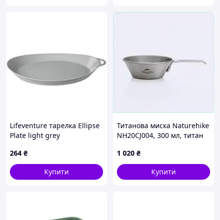
Lifeventure тарелка Ellipse
Титанова миска Naturehike
Plate light grey
NH20CJ004, 300 мл, титан
MB4377619P
264
₴
1 020
₴
Купити
Купити