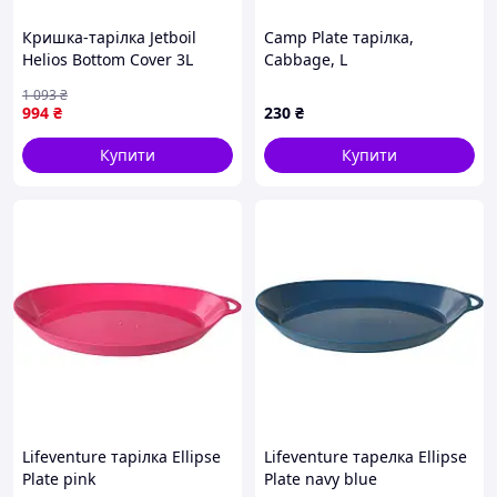
Кришка-тарілка Jetboil
Camp Plate тарілка,
Helios Bottom Cover 3L
Cabbage, L
сумісна з FluxRing, для
1 093
₴
транспортування й
994
₴
230
₴
готування Black |neper-
4000|
Купити
Купити
Lifeventure тарілка Ellipse
Lifeventure тарелка Ellipse
Plate pink
Plate navy blue