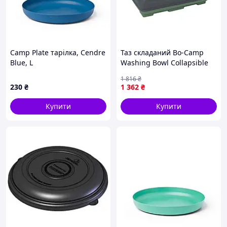
Camp Plate тарілка, Cendre
Таз складаний Bo-Camp
Blue, L
Washing Bowl Collapsible
7L Grey/Green (6303690)
1 816
₴
230
₴
1 362
₴
Купити
Купити