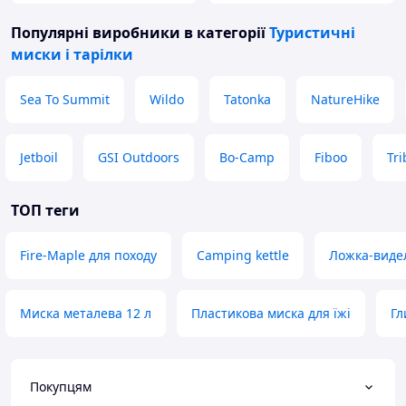
Популярні виробники
в категорії
Туристичні
миски і тарілки
Sea To Summit
Wildo
Tatonka
NatureHike
Jetboil
GSI Outdoors
Bo-Camp
Fiboo
Tri
ТОП теги
Fire-Maple для походу
Camping kettle
Ложка-видел
Миска металева 12 л
Пластикова миска для їжі
Гл
Покупцям