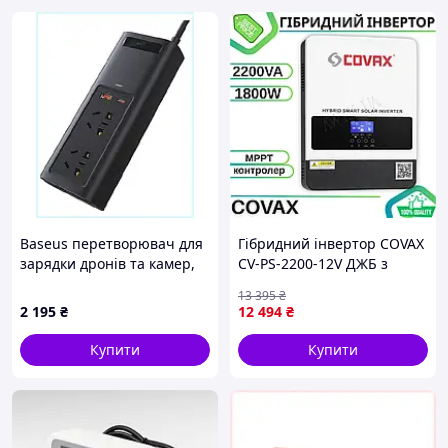
Baseus перетворювач для
Гібридний інвертор COVAX
зарядки дронів та камер,
CV-PS-2200-12V ДЖБ з
E85K45H897
MPPT-контролером 80A
13 395
₴
2000W Автономний
2 195
₴
12 494
₴
інвертор 2200VA/1800W з
чистою синусоїдою
Купити
Купити