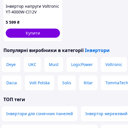
Інвертор напруги Voltronic
YT-4000W-CI12V
4000ВА(2400Вт)
5 599
₴
Купити
Популярні виробники
в категорії
Інвертори
Deye
UKC
Must
LogicPower
Voltronic
Dacia
Volt Polska
Solis
Ritar
TommaTec
ТОП теги
Інвертори для сонячних панелей
Інвертор мережевий 