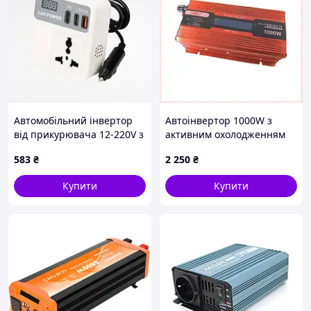
Автомобільний інвертор
Автоінвертор 1000W з
від прикурювача 12-220V з
активним охолодженням
USB Car Power Білий
та дисплеєм, 8A545A852
583
₴
2 250
₴
Купити
Купити