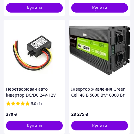
Купити
Купити
Характеристики:
Кількість фаз
3
Номінальна потужність,
10000
Вт до
Зарядний пристрій
25А
Номінальна напруга поля,
200-850
В
Австрія
Країна-виробник товару
Перетворювач авто
Інвертор живлення Green
інвертор DC/DC 24V-12V
Cell 48 В 5000 Вт/10000 Вт
Стартова напруга поля, В
180
5A, IP67, 60W pelican
чистий синус
5.0
(1)
370
₴
28 275
₴
Купити
Купити