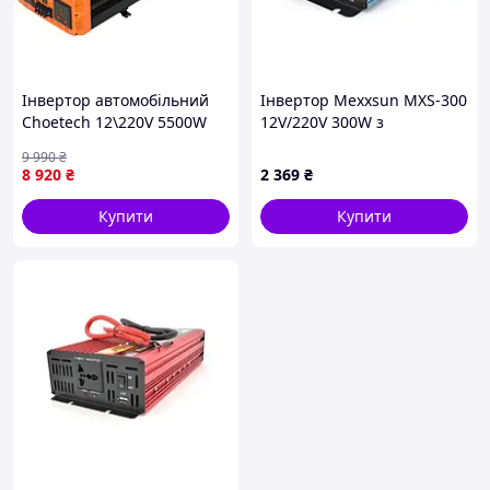
Інвертор автомобільний
Інвертор Mexxsun MXS-300
Choetech 12\220V 5500W
12V/220V 300W з
(2500Вт), чиста синусоїда
модифікованою
9 990
₴
(CJ5000Q-V2)
синусоїдою 1 Shuko клемні
8 920
₴
2 369
₴
дроти Q12 pelican
Купити
Купити