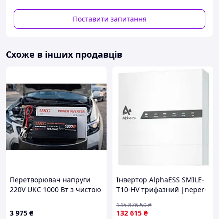
20000 ВА.
Підтримка високовольтних АКБ - від 180 до 750
Поставити запитання
В. Сила струму 25 А. Тільки фірмові.
2 MPPT по 15 А, напруга. 200...850 В, холоста.
напр. до 1000 В. Старт уже від 180 В.
Схоже в інших продавців
Рекомендується максимально 16 000 Вт сонячне
поле.
Як звичний ДБЖ - перемикається за 10 мс.
Шум - усього 25 дБ. Охолодження природне.
Захищеність - IP65.
Дані - CAN, RS485, Ethernet.
Температурний режим - -30...+60 градусів.
Споживає не більше 15 Вт.
Габарити показники 55х41х17.5 см.
Вага 27 кг.
Перетворювач напруги
Інвертор AlphaESS SMILE-
220V UKC 1000 Вт з чистою
T10-HV трифазний |neper-
синусоїдою, 18, 5×11 см
99-0|
145 876
.50
₴
3 975
₴
132 615
₴