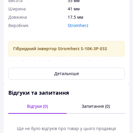
Висота
55 мм
Ширина
41 мм
Довжина
17.5 мм
Виробник
Stromherz
Гібридний інвертор Stromherz S-10K-3Р-ESS
Австрійський виробник не тільки виробляє інвертори, а
й виконує дослідження інверторів і літієвих
Детальніше
акумуляторів. Гібридний інвертор з такими
можливостями - асиметричне навантаження на фази,
дворазова пускова потужність (до 20000 ВА),
паралельна робота.
Відгуки та запитання
Особливості:
Відгуки (0)
Запитання (0)
Потужність 10000 Вт (максимум 11 000 Вт). 3
фази.
Ще не було відгуків про товар у цього продавця
Дворазова пускова потужність 1 хвилина -