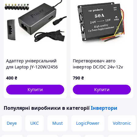
Адаптер універсальний
Перетворювач авто
для Laptop JY-120W/2456
інвертор DC/DC 24v-12v
(80 шт./ясть)
50A GS-D50A
400
₴
790
₴
Купити
Купити
Популярні виробники
в категорії
Інвертори
Deye
UKC
Must
LogicPower
Voltronic