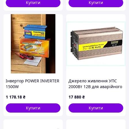
Купити
Купити
Інвертор POWER INVERTER
Джерело живлення УПС
1500W
2000Вт 12В для аварійного
світла, P901490KP7
1 178
.18
₴
17 880
₴
Купити
Купити