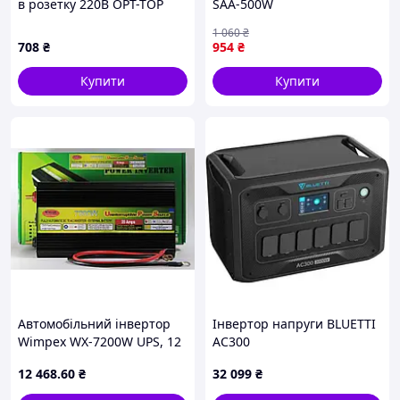
в розетку 220В OPT-TOP
SAA-500W
8CT5B14743
1 060
₴
708
₴
954
₴
Купити
Купити
Автомобільний інвертор
Інвертор напруги BLUETTI
Wimpex WX-7200W UPS, 12
AC300
В, 7200 Вт, із зарядкою
12 468
.60
₴
32 099
₴