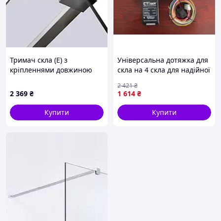
Тримач скла (Е) з
Універсальна дотяжка для
кріпленнями довжиною
скла на 4 скла для надійної
400мм
фіксації в будівництві та
2 421
₴
ремонті FLAME
2 369
₴
1 614
₴
Купити
Купити