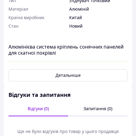
Тип
З'єднувач точковий
Матеріал
Алюміній
Країна виробник
Китай
Стан
Новий
Алюмінієва система кріплень сонячних панелей
для скатної покрівлі
Переваги алюмінієвої системи кріплень
Детальніше
сонячних панелей для скатної покрівлі
Відгуки та запитання
Кріплення сонячних панелей на скатному даху
покликане зафіксувати фотоелектричні модулі в
Відгуки (0)
Запитання (0)
необхідному положенні. Системи кріплення сонячних
батарей на скатному даху мають бути добре закріплені.
Кріплення з алюмінієвого сплаву, яку можна придбати
на нашому сайті, прослужить вам до 25 років.
Ще не було відгуків про товар у цього продавця