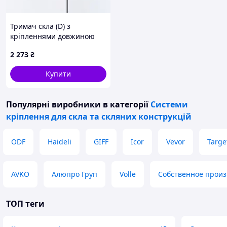
Тримач скла (D) з
кріпленнями довжиною
900мм
2 273
₴
Купити
Популярні виробники
в категорії
Системи
кріплення для скла та скляних конструкцій
ODF
Haideli
GIFF
Icor
Vevor
Targe
AVKO
Алюпро Груп
Volle
Собственное произ
ТОП теги