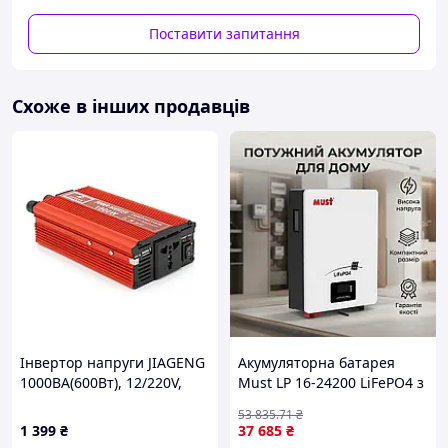
зменшити ризик, спричинений роз'ємом.
Поставити запитання
Компанія Ginlong Technologies додала нову лінійку
трьохфазних моделей, інвертори сонячної батареї Solis
версії 4K/5K/6K/8K/10K/12K/15K/17K/
20K
в свою широку
лінійку інверторів моделей 5G. Цей новий інвертор
Схоже в інших продавців
потрапив до списку сонячних електростанцій (CEC).
Інвертор напруги JIAGENG
Акумуляторна батарея
1000ВА(600Вт), 12/220V,
Must LP 16-24200 LiFePO4 з
Основні особливості даного мережевого
approximated, 1
ємністю 200 Агод та
інвертора:
53 835
.71
₴
універсальна розетка,
напругою 25.6 В для дачі із
1 399
₴
37 685
₴
клем + крокодили, Red, Box
сонячними панелями, 5