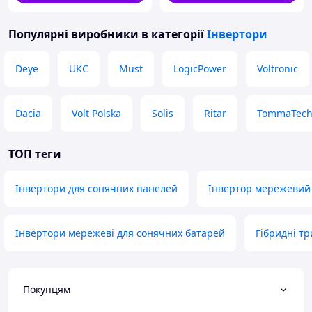
Популярні виробники
в категорії
Інвертори
Deye
UKC
Must
LogicPower
Voltronic
Dacia
Volt Polska
Solis
Ritar
TommaTec
ТОП теги
Інвертори для сонячних панелей
Інвертор мережевий 
Інвертори мережеві для сонячних батарей
Гібридні т
Покупцям