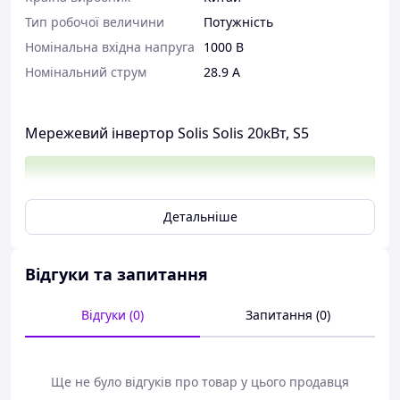
Тип робочої величини
Потужність
Номінальна вхідна напруга
1000 В
Номінальний струм
28.9 А
Мережевий інвертор Solis Solis 20кВт, S5
Переваги мережевого інвертора Solis 20кВт, S5
Детальніше
Трихфазовий мережевий сонячний інвертор Solis S5-
GR3P20K 5G потужністю 20 кВт з ізолятором постійного
Відгуки та запитання
струму являє собою мережевий інвертор, і його
ефективність значно поліпшилася в порівнянні з
Відгуки (0)
Запитання (0)
моделями 4G. Сонячні інвертори Solis 20 кВт підходять
для встановлення трифазної вентиляційної
фотоелектричної системи в житлових приміщеннях і
мають надвисоку частоту перемикання, одновимірна
Ще не було відгуків про товар у цього продавця
чотиришарова конструкція плати може значно