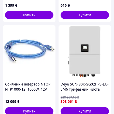
кулером, 9T0296P62
преобразователь +
1 399
₴
616
₴
адаптер прикуривателя +
зарядное устройство для
Купити
Купити
телефона (есть
дропшиппинг и скидки)
Сонячний інвертор NTOP
Deye SUN-80K-SG02HP3-EU-
NTP1000-12, 1000W, 12V
EM6 трифазний чиста
синусоїда Інвертор
338 867
.10
₴
12 099
₴
308 061
₴
Купити
Купити