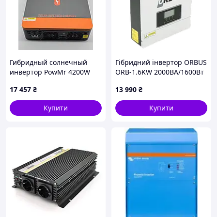
Гибридный солнечный
Гібридний інвертор ORBUS
инвертор PowMr 4200W
ORB-1.6KW 2000ВА/1600Вт
24V POW-HVM4.2K-24V-E
12В MPPT 30~400 В
17 457
₴
13 990
₴
Купити
Купити