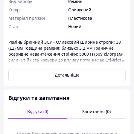
Вид виробу
Ремінь
Колір
Оливковий
Матеріал пряжки
Пластикова
Стан
Новий
Ремінь брючний ЗСУ - Оливковий Ширина стропи: 38
(±2) мм Товщина ременя: близько 3,2 мм Граничне
розривне навантаження стрічки: 5000 Н (509 кілограм-
сили) Стійкість кольору до впливу поту: 4 клас Стійкість
до протирання: 3 клас Тип пряжки: двощілинна, на
основі поліаміду-6, пофарбована в тон ременя Ширина
Детальніше
пряжки: 48 (±6) мм Висота пряжки: 50 (±3) мм
Прошивка: синтетичними нитками щільністю 60 тек
Довжина: 110 та 140 см
Відгуки та запитання
Відгуки (0)
Запитання (0)
Ще не було відгуків про товар у цього продавця