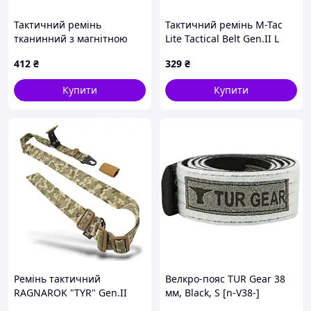
Тактичний ремінь
Тактичний ремінь M-Tac
тканинний з магнітною
Lite Tactical Belt Gen.II L
пряжкою Weatro 3,8 х 120
Olive (20436001-L)
412
₴
329
₴
см Чорний tkn-38-tkt-0010
Купити
Купити
Ремінь тактичний
Велкро-пояс TUR Gear 38
RAGNAROK "TYR" Gen.II
мм, Black, S [n-V38-]
(1/2-точковий) з