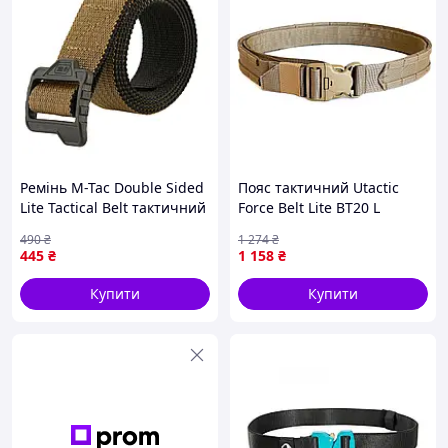
Ремінь M-Tac Double Sided
Пояс тактичний Utactic
Lite Tactical Belt тактичний
Force Belt Lite BT20 L
двосторонній Coyote/Black
Coyote UT-B-TD
490
₴
1 274
₴
40 мм 2XL 2046-TD
445
₴
1 158
₴
Купити
Купити