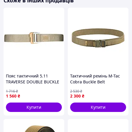
Схоже в інших продавців
Пояс тактичний 5.11
Тактичний ремінь M-Tac
TRAVERSE DOUBLE BUCKLE
Cobra Buckle Belt
BELT XL Sandstone 5951-TD
нейлоновий з пряжкою
1 716
₴
2 530
₴
Cobra 25 мм Coyote 3XL
1 560
₴
2 300
₴
1019-TD
Купити
Купити