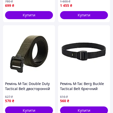
780
₴
1 600
₴
додатковим кріпленням
699
₴
1 455
₴
Піксель
Купити
Купити
Ремінь M-Tac Double Duty
Ремінь M-Tac Berg Buckle
Tactical Belt двосторонній
Tactical Belt брючний
тактичний нейлоновий
тактичний швидкознімний
627
₴
616
₴
Olive/Black 2XL {1006-piho}
Black 2XL/3XL 1
570
₴
560
₴
Купити
Купити