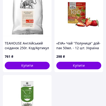
TEAHOUSE Англійський
«EVA» Чай "Полуниця" дой-
сніданок 250г. Код/Артикул
пак 50мл. - 12 шт. Україна
НФ-00002546
761
₴
298
₴
Купити
Купити