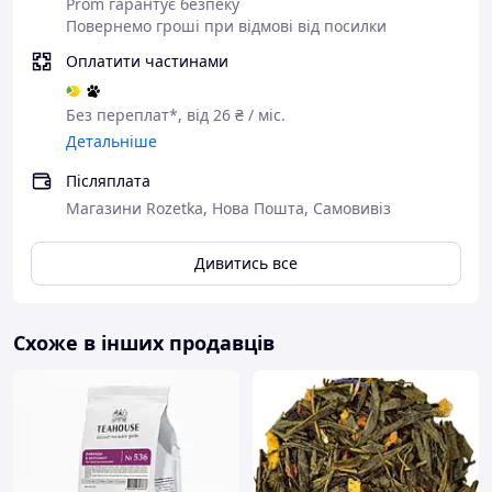
Prom гарантує безпеку
Чому варто купити Чжен Шань Сяо Чжун у
Повернемо гроші при відмові від посилки
Nicetea?
Оплатити частинами
Якісний органічний чай за доступною ціною;
Автентичний димний аромат і багатий смак;
Без переплат*, від 26 ₴ / міс.
Ідеальний вибір для щоденних чаювань;
Детальніше
Гарантія свіжості та якісне пакування;
Швидка доставка по всій Україні та можливість
Післяплата
самовивозу в Києві;
Магазини Rozetka, Нова Пошта, Самовивіз
Професійна підтримка і консультації щодо
вибору чаю.
Дивитись все
Схоже в інших продавців