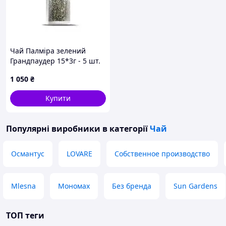
Чай Палміра зелений
Грандпаудер 15*3г - 5 шт.
Код/Артикул НФ-00002985
1 050
₴
Купити
Популярні виробники
в категорії
Чай
Османтус
LOVARE
Собственное производство
Mlesna
Мономах
Без бренда
Sun Gardens
ТОП теги