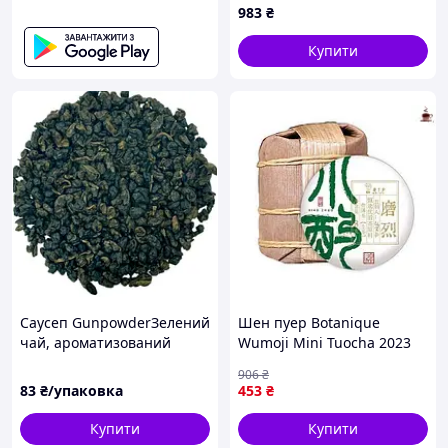
983
₴
Купити
Саусеп GunpowderЗелений
Шен пуер Botanique
чай, ароматизований
Wumoji Mini Tuocha 2023
екстрактом саусепу 50 г
56 г для справжніх
906
₴
цінувальників чаю та його
83
₴/упаковка
453
₴
тонкого смаку
Купити
Купити