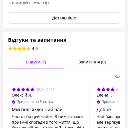
традицій і сила гір
Чжень Шань Сяо Чжун
(Zheng Shan Xiao Zhong, 正山小
Детальніше
种, «Малий сорт з правильних гір») — це вишуканий
китайський червоний чай родом із славетних гір
Уїшань, провінція Фуцзянь. Його аромат наповнений
м’яким димком, а смак поєднує в собі ніжність, силу й
Відгуки та запитання
оксамитову глибину. Це не просто чай — це жива
легенда китайської чайної культури.
4.9
Походження та органічна досконалість
Відгуки (7)
Запитання (0)
Чай вирощується в охоронюваній природній зоні села
Тунму, що розташована серед гір Уї. Ця територія
Всі
внесена до списку Всесвітньої спадщини ЮНЕСКО, тож
при виробництві чаю суворо заборонено
використовувати пестициди — чай по праву
03.04.2026
19.
вважається органічним.
Олексій Я.
Елена Г.
Придбано на Prom.ua
Придбано на P
Технологія виробництва Чжень Шань Сяо Чжун
Мій повсякденний чай
Добре
Для виробництва обирають сформовані, молоді листки.
Часто п'ю цей чайок. З ним зв'язані
Чай "молодий", 
Особливість технології — подвійне прогрівання на
приємні спогади з того життя, що
але терпкувати
вугіллі зі старої сосни. Спочатку листя злегка коптиться,
було до війни... Смачний. Щось ніби
швидко, дякую.