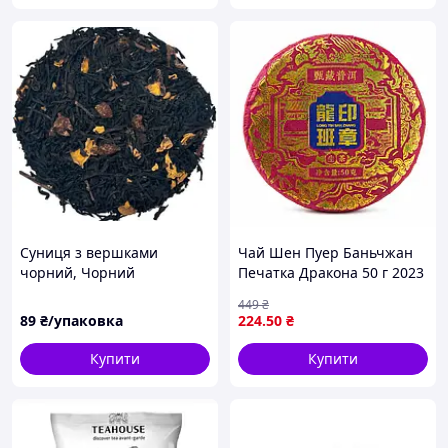
Суниця з вершками
Чай Шен Пуер Баньчжан
чорний, Чорний
Печатка Дракона 50 г 2023
ароматизований чай, 50 г
року
449
₴
89
₴/упаковка
224
.50
₴
Купити
Купити