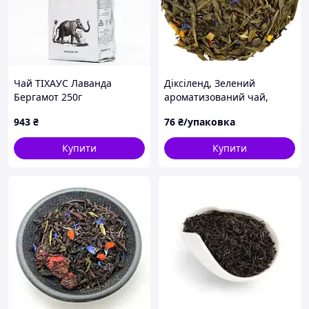
Чай ТІХАУС Лаванда
Діксіленд, Зелений
Бергамот 250г
ароматизований чай,
Вишуканий аромат ванілі
943
₴
76
₴/упаковка
гармонійний екзотичний
смак, 50 г
Купити
Купити