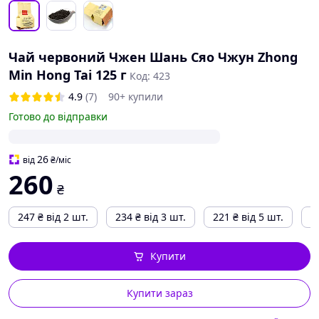
Чай червоний Чжен Шань Сяо Чжун Zhong
Min Hong Tai 125 г
Код: 423
4.9
(7)
90+ купили
Готово до відправки
26
від
₴
/міс
260
₴
247
₴
від 2 шт.
234
₴
від 3 шт.
221
₴
від 5 шт.
2
Купити
Купити зараз