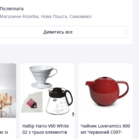
вця
Післяплата
Магазини Rozetka, Нова Пошта, Самовивіз
Дивитись все
Набір Hario V60 White
Чайник Loveramics 600
ю зі
02 з трьох елементів
мл Червоний C097-
ом та
для ідеального
10ARE