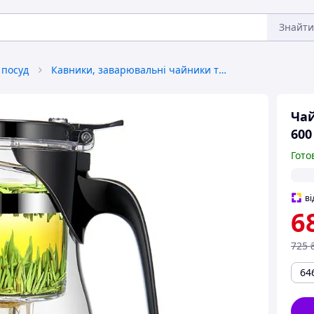
Знайти
 посуд
Кавники, заварювальні чайники та аксесуари
Чай
600
Гото
ві
6
725
64