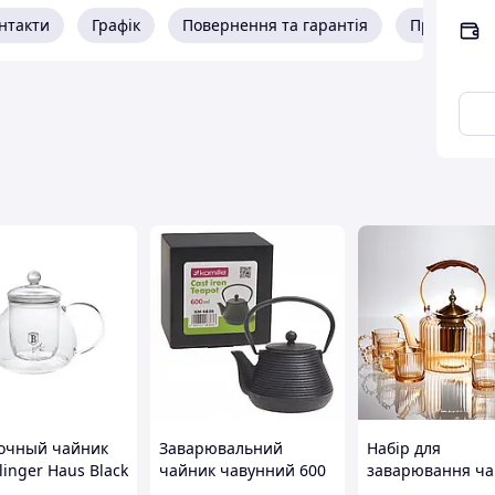
ун, розкішний Червоний, ніжний Зелений, Білий і
нтакти
Графік
Повернення та гарантія
Про прода
-767
ти у внутрішню (заварювальну) ємність чайника,
і дати настоятися до потрібної міцності. Потім
ці, заварений чай відразу ж зливається в
лі чай слід розлити по піалам (чашках). Скляні
терігати за процесом приготування чаю і
окоякісного і термостійкого скла з зручною
ологічно чистого харчового пластику, має
правляється кнопкою на кришці, завдяки чому
аварки.
очный чайник
Заварювальний
Набір для
linger Haus Black
чайник чавунний 600
заварювання ча
 Collection (BH-
мл для дому з
скляним чайник