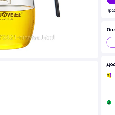
Прод
Оп
Дос