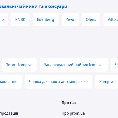
вальні чайники та аксесуари
io
KNBK
Edenberg
Yiwu
Olens
Vittor
Типот kamjove
Заварювальний чайник kamjove
Ч
 чаювання
Чашка для чаю з автомішалкою
Kamjove
Про нас
 продавців
Про prom.ua