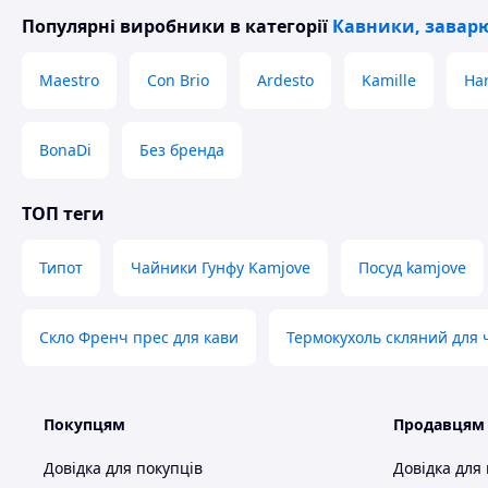
Популярні виробники
в категорії
Кавники, заварю
Maestro
Con Brio
Ardesto
Kamille
Har
BonaDi
Без бренда
ТОП теги
Типот
Чайники Гунфу Kamjove
Посуд kamjove
Скло Френч прес для кави
Термокухоль скляний для
Покупцям
Продавцям
Довідка для покупців
Довідка для