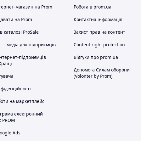
тернет-магазин
на Prom
Робота в prom.ua
авати на Prom
Контактна інформація
 каталозі ProSale
Захист прав на контент
 — медіа для підприємців
Content right protection
інтернет-підприємців
Відгуки про prom.ua
Кращі
Допомога Силам оборони
тувача
(Volonter by Prom)
нфіденційності
оти на маркетплейсі
ограма електронний
с PROM
oogle Ads