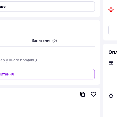
іше
Запитання (0)
Опл
вар у цього продавця
питання
 з кнопкою (він же гунфу, тіпод, тіпот)
і неймовірно простий у використанні.
ove (
Камжов
). Чайник заварювальний з кнопкою
pot»
) ідеально підходить для заварювання листового
лист багато разів. У той же час, чайний настій
ьного чайника Ви швидко і без зусиль зможете