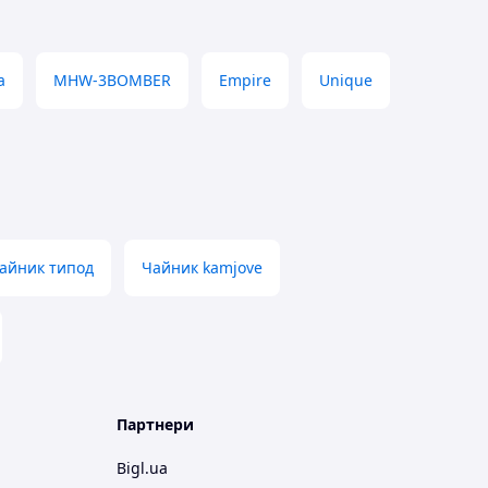
a
MHW-3BOMBER
Empire
Unique
айник типод
Чайник kamjove
Партнери
Bigl.ua