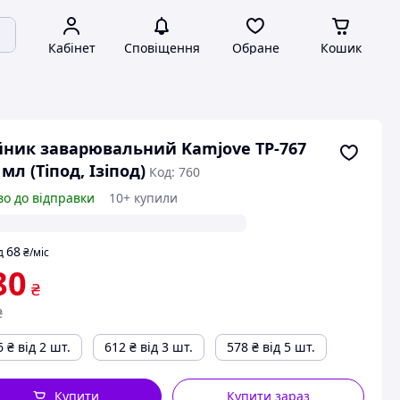
Кабінет
Сповіщення
Обране
Кошик
ник заварювальний Kamjove TP-767
 мл (Тіпод, Ізіпод)
Код: 760
во до відправки
10+ купили
68
д
₴
/міс
80
₴
₴
6
₴
від 2 шт.
612
₴
від 3 шт.
578
₴
від 5 шт.
Купити
Купити зараз