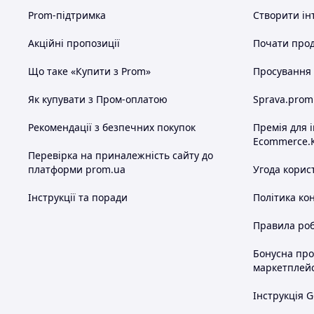
Prom-підтримка
Створити ін
Акційні пропозиції
Почати прод
Що таке «Купити з Prom»
Просування в
Як купувати з Пром-оплатою
Sprava.prom
Рекомендації з безпечних покупок
Премія для 
Ecommerce.
Перевірка на приналежність сайту до
платформи prom.ua
Угода корис
Інструкції та поради
Політика ко
Правила роб
Бонусна пр
маркетплей
Інструкція G