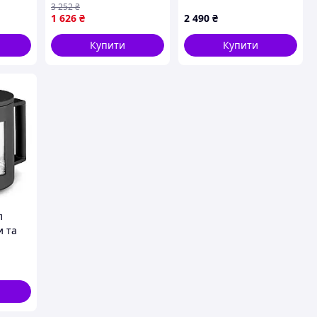
3 252
₴
невий
приготування кави
1 626
₴
2 490
₴
иал
вдома
Купити
Купити
л
и та
ora