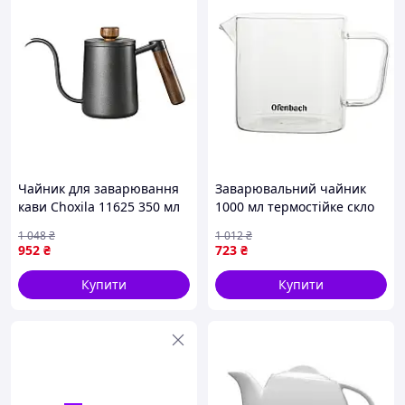
Чайник для заварювання
Заварювальний чайник
кави Choxila 11625 350 мл
1000 мл термостійке скло
Black 13022-84142 D12-
для дому прозорий
1 048
₴
1 012
₴
2026
Ofenbach FK-10440
952
₴
723
₴
Купити
Купити