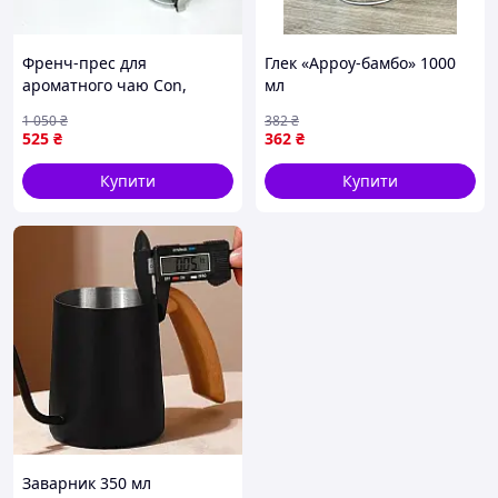
Френч-прес для
Глек «Арроу-бамбо» 1000
ароматного чаю Con,
мл
Френч-преси зі скла,
1 050
₴
382
₴
Зручний френч-прес для
525
₴
362
₴
дому, Чайник заварник AR-
46
Купити
Купити
Заварник 350 мл