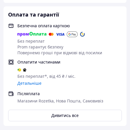
Мірна ложка для заварки
Чому варто купити Kamjove TP-120:
Оплата та гарантії
Оригінальна продукція Kamjove
Безпечна оплата карткою
Найкраща ціна на типоди в Україні
Професійні консультації щодо вибору
Швидка доставка по Києву та всій Україні
Без переплат
Самовивіз із шоуруму в Києві
Prom гарантує безпеку
Повернемо гроші при відмові від посилки
Оплатити частинами
Без переплат*, від 45 ₴ / міс.
Детальніше
Післяплата
Магазини Rozetka, Нова Пошта, Самовивіз
Дивитись все