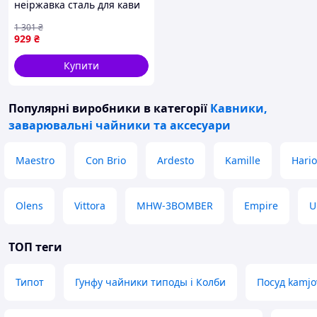
неіржавка сталь для кави
чорний Bohmann FK-10442
1 301
₴
929
₴
Купити
Популярні виробники
в категорії
Кавники,
заварювальні чайники та аксесуари
Maestro
Con Brio
Ardesto
Kamille
Hario
Olens
Vittora
MHW-3BOMBER
Empire
U
ТОП теги
Типот
Гунфу чайники типоды і Колби
Посуд kamjo