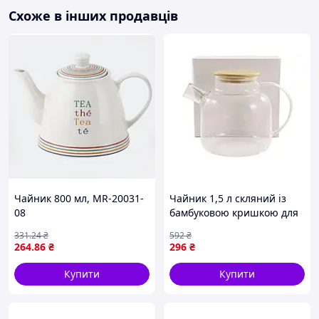
Схоже в інших продавців
Чайник 800 мл, MR-20031-
Чайник 1,5 л скляний із
08
бамбуковою кришкою для
чаю та кави ТМ LUMINES
331
.24
₴
592
₴
264
.86
₴
296
₴
Купити
Купити