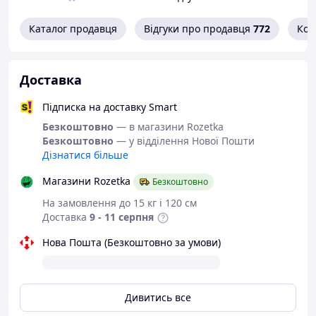
спостерігати за процесом заварювання
Каталог продавця
Відгуки про продавця
772
Кон
Підходить для заварювання:
Улунів, пуерів (шу/шен), зеленого, червоного, білого та
жовтого чаю. Чайник Kamjove TP-120 дозволяє
Доставка
заварювати листя кілька разів, зберігаючи яскравий
аромат і чистий настій.
Підписка на доставку Smart
Характеристики:
Безкоштовно
— в магазини Rozetka
Безкоштовно
— у відділення Нової Пошти
Об’єм зовнішньої ємності: 200 мл
Дізнатися більше
Об’єм внутрішньої заварювальної колби: 90 мл
Матеріал корпусу: термостійке боросилікатне
Магазини Rozetka
Безкоштовно
скло
На замовлення до 15 кг і 120 см
Матеріал фільтра: нержавіюча сталь
Доставка
9 - 11 серпня
Матеріал ручки й кришки: харчовий пластик
Тип зливу: автоматичний, кнопковий механізм
Нова Пошта (Безкоштовно за умови)
на кришці
Комплектація:
Заварювальний чайник Kamjove TP-120
Дивитись все
Брендована картонна упаковка