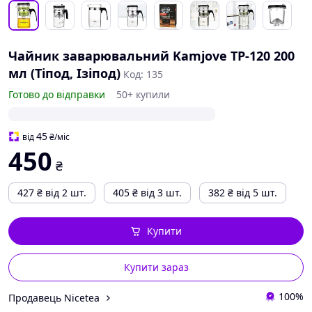
Чайник заварювальний Kamjove TP-120 200
мл (Тіпод, Ізіпод)
Код: 135
Готово до відправки
50+ купили
45
від
₴
/міс
450
₴
427
₴
від 2 шт.
405
₴
від 3 шт.
382
₴
від 5 шт.
Купити
Купити зараз
100%
Продавець Nicetea