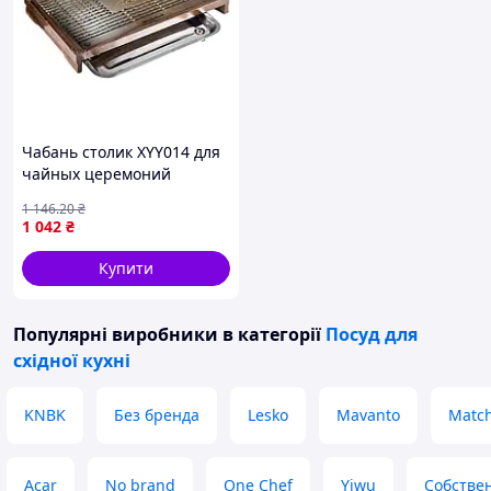
Чабань столик XYY014 для
чайных церемоний
38*28*6 см бамбуковый
1 146
.20
₴
прямоугольный с
1 042
₴
поддоном из
нержавеющей стали
Купити
{1296-piho}
Популярні виробники
в категорії
Посуд для
східної кухні
KNBK
Без бренда
Lesko
Mavanto
Match
Acar
No brand
One Chef
Yiwu
Собстве