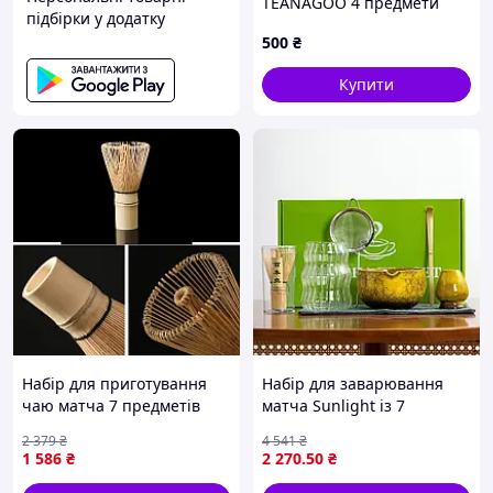
TEANAGOO 4 предмети
підбірки у додатку
бамбуковий вінчик часен
500
₴
100 зубців тримач Новий
Купити
Набір для приготування
Набір для заварювання
чаю матча 7 предметів
матча Sunlight із 7
керамічний для японської
предметів для ідеального
2 379
₴
4 541
₴
чайної церемонії та
чаювання
1 586
₴
2 270
.50
₴
релаксації FLAME