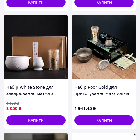
Купити
Купити
Набір White Stone для
Набір Poor Gold для
заварювання матча з
приготування чаю матча
носиком ідеально
#88 на 7 предметів із
4 100
₴
підходить для справжніх
носиком
2 050
₴
1 941
.45
₴
поціновувачів чаю
Купити
Купити