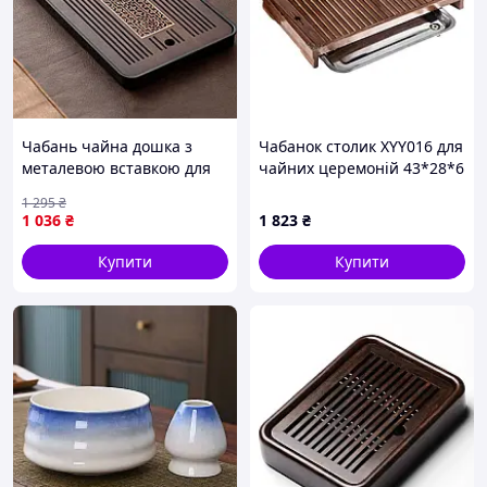
Чабань чайна дошка з
Чабанок столик XYY016 для
металевою вставкою для
чайних церемоній 43*28*6
гунфу-ча Коричневий
см бамбуковий
1 295
₴
прямокутний з піддоном із
1 036
₴
1 823
₴
неіржавкої сталі
Купити
Купити