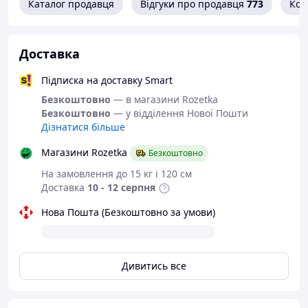
Повторіть у кількох місцях для акуратного й
Каталог продавця
Відгуки про продавця
773
Кон
безпечного поділу листа.
Доставка
Підписка на доставку Smart
Безкоштовно
— в магазини Rozetka
Безкоштовно
— у відділення Нової Пошти
Дізнатися більше
Магазини Rozetka
Безкоштовно
На замовлення до 15 кг і 120 см
Доставка
10 - 12 серпня
Нова Пошта (Безкоштовно за умови)
Дивитись все