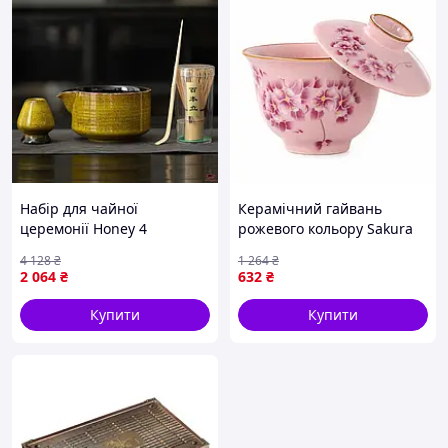
Набір для чайної
Керамічний гайвань
церемонії Honey 4
рожевого кольору Sakura
Katakuchi для
Blossom 150 мл для чайної
4 128
₴
1 264
₴
приготування матча #137
церемонії
2 064
₴
632
₴
з унікальним дизайном і
якістю
Купити
Купити