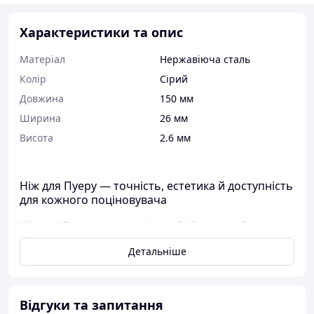
Характеристики та опис
Матеріал
Нержавіюча сталь
Колір
Сірий
Довжина
150 мм
Ширина
26 мм
Висота
2.6 мм
Ніж для Пуеру — точність, естетика й доступність
для кожного поціновувача
Ніж для Пуеру
— це практичний і бюджетний
аксесуар, який стане незамінним помічником у
Детальніше
розкритті смаку пресованих чаїв: пуеру, хейча, точа та
цеглинок. Компактний, зручний і безпечний у
використанні, він дозволяє акуратно відокремлювати
потрібну кількість чаю, зберігаючи структуру та аромат
Відгуки та запитання
чайного листа.