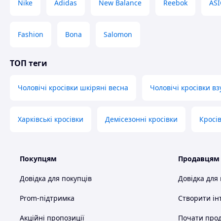
Nike
Adidas
New Balance
Reebok
ASI
Fashion
Bona
Salomon
ТОП теги
Чоловічі кросівки шкіряні весна
Чоловічі кросівки вз
Харківські кросівки
Демісезонні кросівки
Кросів
Покупцям
Продавцям
Довідка для покупців
Довідка для
Prom-підтримка
Створити ін
Акційні пропозиції
Почати прод