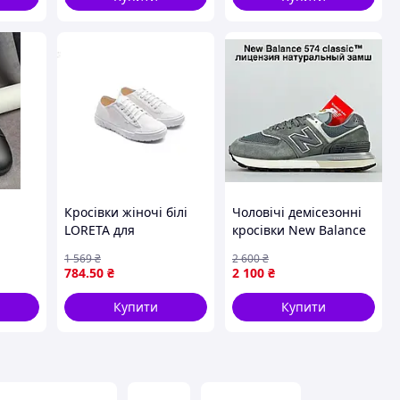
Кросівки жіночі білі
Чоловічі демісезонні
LORETA для
кросівки New Balance
повсякденного
574 натуральний
1 569
₴
2 600
₴
 еко
носіння стильне
замш сірі 46
784
.50
₴
2 100
₴
взуття ТМ LITMA
Купити
Купити