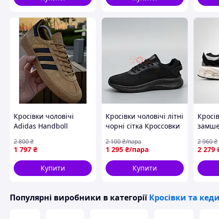
Кросівки чоловічі
Кросівки чоловічі літні
Кросів
Adidas Handboll
чорні сітка Кроссовки
замше
Spezial весна осінь
мужские летние
деміс
2 800
₴
2 100
₴/пара
2 960
₴
Натуральна Замша
черные сетка (Код:
Seli
1 797
₴
1 295
₴/пара
2 279
коричневі
Л3761)
Купити
Купити
Схожі товари за характеристиками
Популярні виробники
в категорії
Кросівки та кед