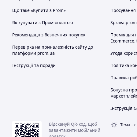
Що таке «Купити з Prom»
Просування в
Як купувати з Пром-оплатою
Sprava.prom
Рекомендації з безпечних покупок
Премія для 
Ecommerce.
Перевірка на приналежність сайту до
платформи prom.ua
Угода корис
Інструкції та поради
Політика ко
Правила роб
Бонусна пр
маркетплей
Інструкція G
Відскануй QR-код, щоб
Тема
-
с
завантажити мобільний
додаток