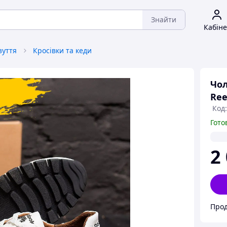
Знайти
Кабіне
зуття
Кросівки та кеди
Чол
Ree
Код:
Гото
2
Прод