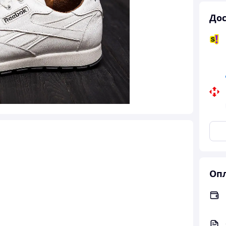
Дос
Опл