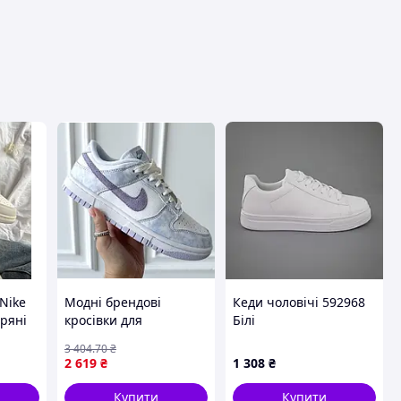
вця
Nike
Модні брендові
Кеди чоловічі 592968
ряні
кросівки для
Білі
подорожей на повітрі,
3 404
.70
₴
Nike Sb Dunk White
2 619
₴
1 308
₴
Violet 37
Купити
Купити