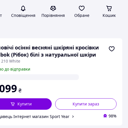
т
Сповіщення
Порівняння
Обране
Кошик
овічі осінні весняні шкіряні кросівки
bok (Рібок) білі з натуральної шкіри
 210 White
во до відправки
 099
₴
Купити
Купити зараз
98%
авець Інтернет магазин Sport Year