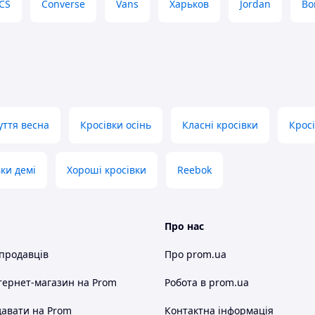
CS
Converse
Vans
Харьков
Jordan
Bo
уття весна
Кросівки осінь
Класні кросівки
Кросі
ки демі
Хороші кросівки
Reebok
Про нас
 продавців
Про prom.ua
тернет-магазин
на Prom
Робота в prom.ua
авати на Prom
Контактна інформація