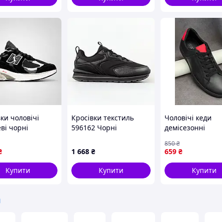
ки чоловічі
Кросівки текстиль
Чоловічі кеди
ві чорні
596162 Чорні
демісезонні
езонні спортивні
чорночервоні
850
₴
спортивні базові
₴
1 668
₴
659
₴
шкіра Seli
Купити
Купити
Купити
и