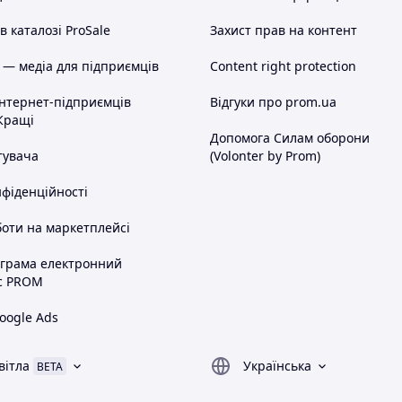
 каталозі ProSale
Захист прав на контент
 — медіа для підприємців
Content right protection
інтернет-підприємців
Відгуки про prom.ua
Кращі
Допомога Силам оборони
тувача
(Volonter by Prom)
нфіденційності
оти на маркетплейсі
ограма електронний
с PROM
oogle Ads
вітла
Українська
BETA