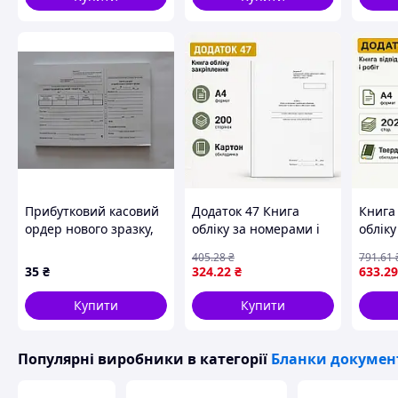
Прибутковий касовий
Додаток 47 Книга
Книга 
ордер нового зразку,
обліку за номерами і
обліку
А5, офсет
закріплення
схови
405
.28
₴
791
.61
озброєння військової
Наказ
35
₴
324
.22
₴
633
.29
техніки та іншого
форма
військового майна
сторі
Купити
Купити
формат A4 200
карто
сторінок
Популярні виробники
в категорії
Бланки докумен