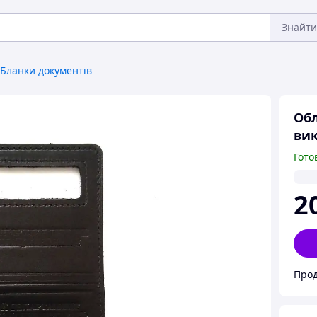
Знайти
Бланки документів
Обл
вик
Гото
2
Прод