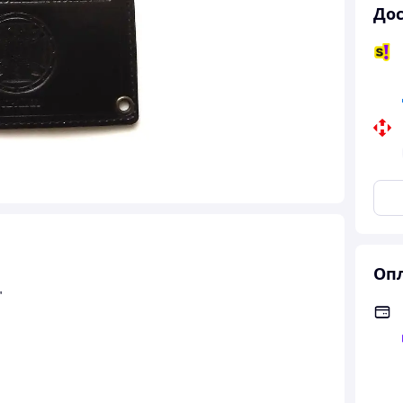
Дос
Опл
"