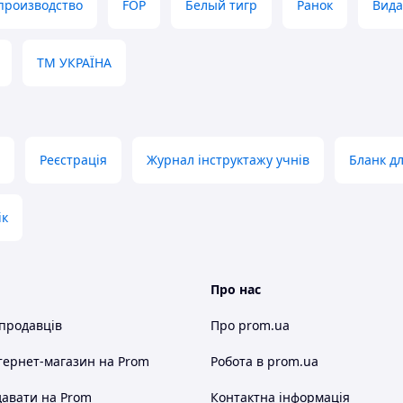
производство
FOP
Белый тигр
Ранок
Вида
ТМ УКРАЇНА
Реєстрація
Журнал інструктажу учнів
Бланк д
ік
Про нас
 продавців
Про prom.ua
тернет-магазин
на Prom
Робота в prom.ua
авати на Prom
Контактна інформація