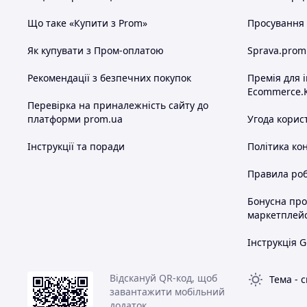
Що таке «Купити з Prom»
Просування в
Як купувати з Пром-оплатою
Sprava.prom
Рекомендації з безпечних покупок
Премія для 
Ecommerce.
Перевірка на приналежність сайту до
платформи prom.ua
Угода корис
Інструкції та поради
Політика ко
Правила роб
Бонусна пр
маркетплей
Інструкція G
Відскануй QR-код, щоб
Тема
-
с
завантажити мобільний
додаток