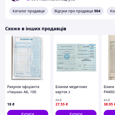
Каталог продавця
Відгуки про продавця
904
Ко
Схоже в інших продавців
Рахунок офіціанта
Бланки медичних
Бланк
«Чашка» А6, 100
карток з
Р4400
аркушів , офсет
голографічним
29
₴
41
₴
захистом 105608 для
18
₴
27
.55
₴
38
.95
особистої медичної
документації
Купити
Купити