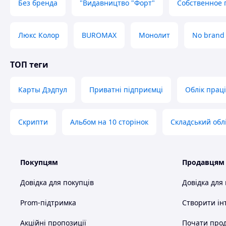
Без бренда
"Видавництво "Форт"
Собственное 
Люкс Колор
BUROMAX
Монолит
No brand
ТОП теги
Карты Дэдпул
Приватні підприємці
Облік праці
Скрипти
Альбом на 10 сторінок
Складський обл
Покупцям
Продавцям
Довідка для покупців
Довідка для
Prom-підтримка
Створити ін
Акційні пропозиції
Почати прод