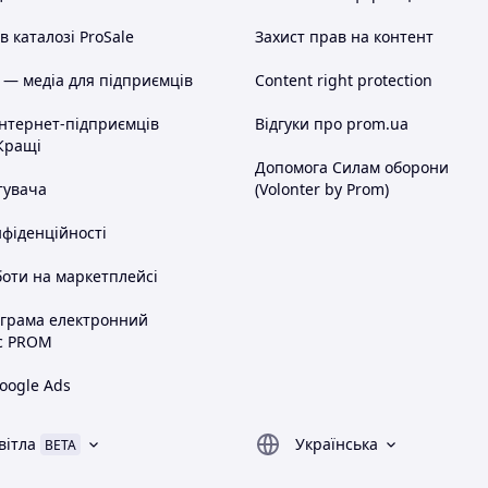
 каталозі ProSale
Захист прав на контент
 — медіа для підприємців
Content right protection
інтернет-підприємців
Відгуки про prom.ua
Кращі
Допомога Силам оборони
тувача
(Volonter by Prom)
нфіденційності
оти на маркетплейсі
ограма електронний
с PROM
oogle Ads
вітла
Українська
BETA