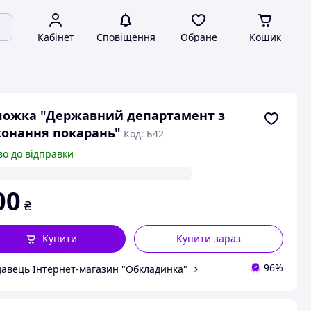
Кабінет
Сповіщення
Обране
Кошик
ожка "Державний департамент з
онання покарань"
Код: Б42
во до відправки
00
₴
Купити
Купити зараз
96%
авець Інтернет-магазин "Обкладинка"