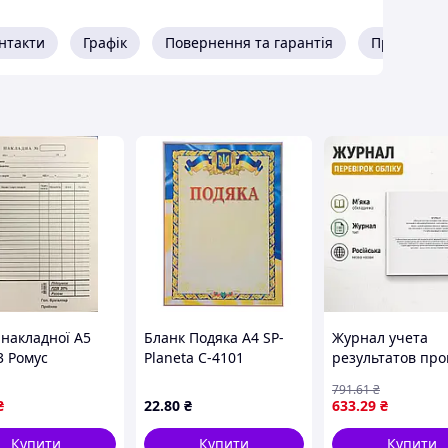
нтакти
Графік
Повернення та гарантія
Про прода
 накладної А5
Бланк Подяка A4 SP-
Журнал учета
3 Ромус
Planeta C-4101
результатов про
офіційний з гербом та
состояния военн
791
.61
₴
прапором України для
учета призников
₴
22
.80
₴
633
.29
₴
кадрового діловодства
военносвязанны
сверка их учетн
Купити
Купити
Купити