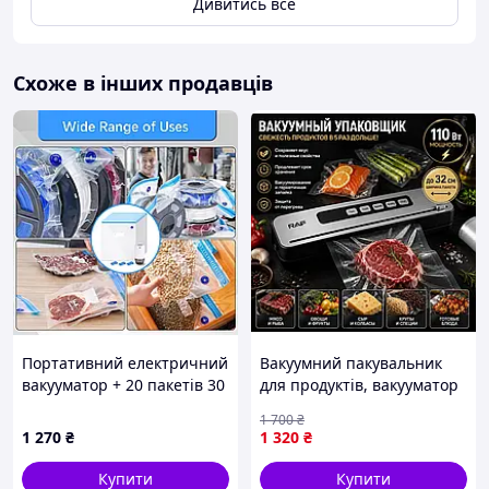
Дивитись все
Схоже в інших продавців
Портативний електричний
Вакуумний пакувальник
вакууматор + 20 пакетів 30
для продуктів, вакууматор
x 34 см JIZZU
із запаюванням пакетів до
1 700
₴
32 см, домашній
1 270
₴
1 320
₴
Купити
Купити