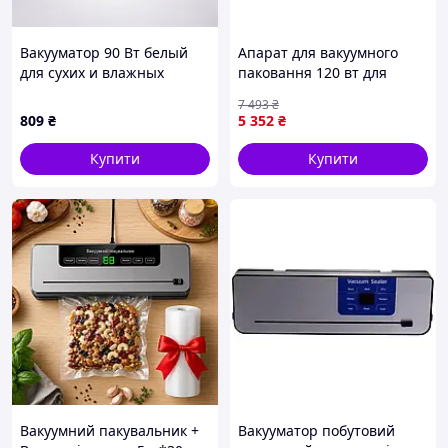
Вакууматор 90 Вт белый
Апарат для вакуумного
для сухих и влажных
паковання 120 вт для
продуктов + 10 пакетов HP-
зберігання продуктів 10
7 493
₴
11-15W ЕКОБОКС
пакетів неіржавка сталь
809
₴
5 352
₴
Profi Cook FK-7506
Купити
Купити
Вакуумний пакувальник +
Вакууматор побутовий