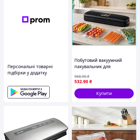
Побутовий вакуумний
Персональні товарні
пакувальник для
підбірки у додатку
зберігання харчових
968
.90
₴
продуктів у комплекті з
532
.90
₴
набором пакетів Гал1
Купити