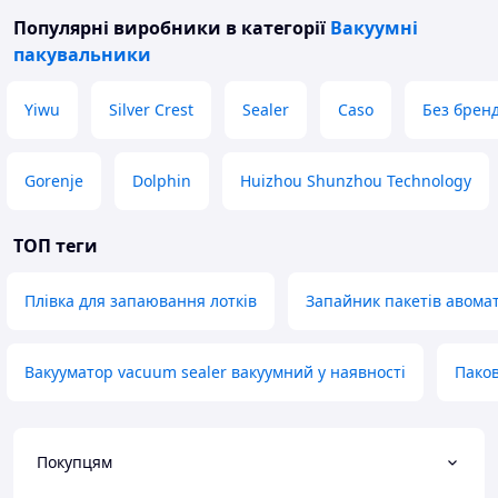
Популярні виробники
в категорії
Вакуумні
пакувальники
Yiwu
Silver Crest
Sealer
Caso
Без брен
Gorenje
Dolphin
Huizhou Shunzhou Technology
ТОП теги
Плівка для запаювання лотків
Запайник пакетів авома
Вакууматор vacuum sealer вакуумний у наявності
Паков
Покупцям