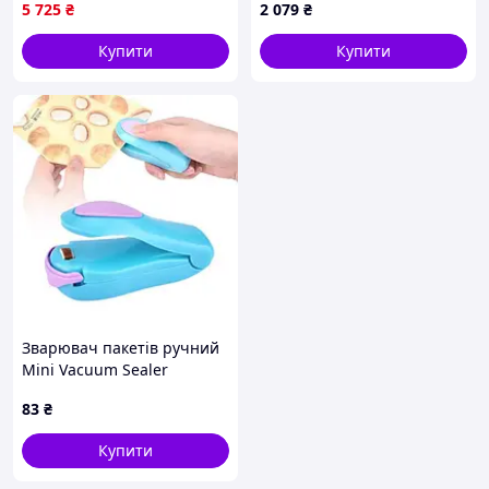
кухні 5 пакетів неіржавка
вбудованим різаком
5 725
₴
2 079
₴
сталь Profi Cook MK-8955
пакувальник вакуумний
Сріблястий
Купити
Купити
Зварювач пакетів ручний
Mini Vacuum Sealer
Блакитний
83
₴
Купити