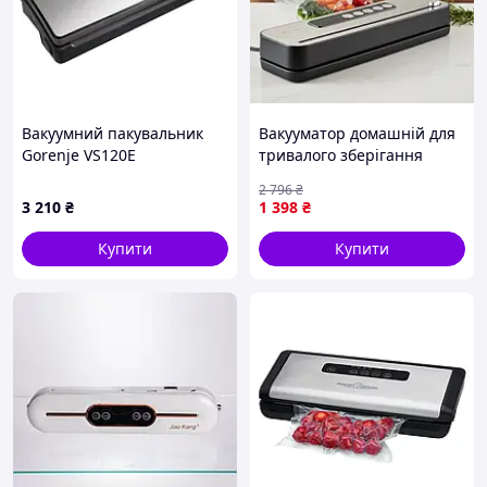
Вакуумний пакувальник
Вакууматор домашній для
Gorenje VS120E
тривалого зберігання
продуктів із 2 режимами
2 796
₴
роботи, Вакуумний
3 210
₴
1 398
₴
пакувальник для продуктів
Купити
Купити