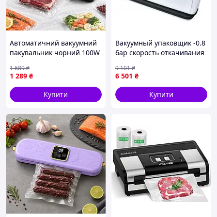
Автоматичний вакуумний
Вакуумный упаковщик -0.8
пакувальник чорний 100W
бар скорость откачивания
шов 30 см 85 кПа ніж
12 л/мин для кухни 1 шт
1 689
₴
9 101
₴
пакети в комплекті /
Steba PS-7519
1 289
₴
6 501
₴
Вакууматор для продуктів
Купити
Купити