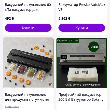
Вакуумний пакувальник 60
Вакууматор Fresko AutoMax
кПа вакууматор для
V8
продуктів пакувальник
492
₴
5 362
₴
харчових продуктів
побутовий пакувальник
Купити
Купити
Вакуумний пакувальник
Професійний вакууматор
для продуктів потужністю
200 Вт! Вакууматор Sokany
100W з шириною запайки
SK-13076 Потужний
1 985
.10
₴
30 см для домашнього
вакуматор 70кПа