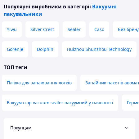
Популярні виробники
в категорії
Вакуумні
пакувальники
Yiwu
Silver Crest
Sealer
Caso
Без брен
Gorenje
Dolphin
Huizhou Shunzhou Technology
ТОП теги
Плівка для запаювання лотків
Запайник пакетів авома
Вакууматор vacuum sealer вакуумний у наявності
Герме
Покупцям