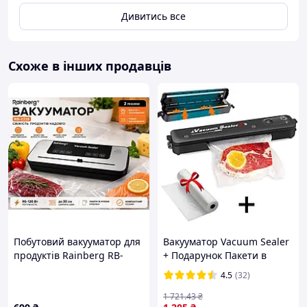
Дивитись все
Схоже в інших продавців
Побутовий вакууматор для
Вакууматор Vacuum Sealer
продуктів Rainberg RB-
+ Подарунок Пакети в
2335 (120 Вт, 30 см) /
рулоні 5м х 25см /
4.5
(32)
Вакуумний пакувальник
Вакуумний пакувальник /
для їжі та заморозки
Вакууматор для продуктів
1 721
.43
₴