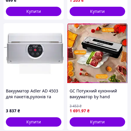
699
₴
1 205
₴
Купити
Купити
Вакууматор Adler AD 4503
GC Потужний кухонний
для пакетів,рулонів та
вакууматор by hand
контейнерів/ 130Вт/ 30см/
побутовий для харчових
3 453
₴
ел. керування/ сірий
продуктів, апарат для
3 837
₴
1 691
.97
₴
вакуумного пакува Tro1\09
Купити
Купити