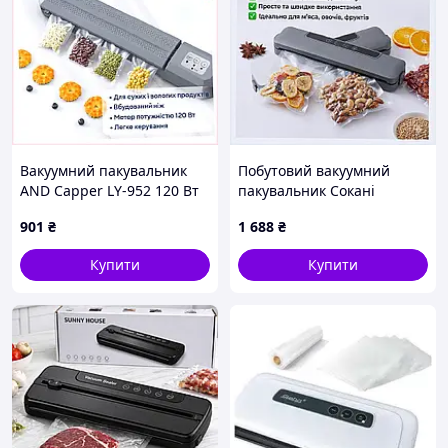
Вакуумний пакувальник
Побутовий вакуумний
AND Capper LY-952 120 Вт
пакувальник Сокані
для продуктів, 42065C19HH
чорного кольору,
901
₴
1 688
₴
M5374E65X1
Купити
Купити