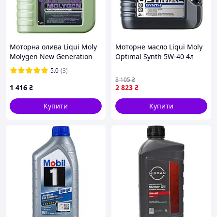
Моторна олива Liqui Moly
Моторне масло Liqui Moly
Molygen New Generation
Optimal Synth 5W-40 4л
5W-40 1 л (8576)
5.0
(3)
3 105
₴
1 416
₴
2 823
₴
Купити
Купити