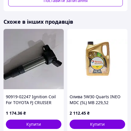
Поставити запитання
Схоже в інших продавців
90919-02247 Ignition Coil
Олива 5W30 Quarts INEO
For TOYOTA FJ CRUISER
MDC (5L) MB 229,52
Avensis LAND CRUISER
(199608) TOTAL 214031
1 174
.36
₴
2 112
.45
₴
PRADO TACOMA Fortuner
UA61
HILUX 4RUNNER HIACE -
Купити
Купити
AliExpress 34