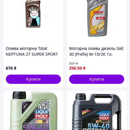
Олива моторна Total
Моторна олива дизель SAE
NEPTUNA 2T SUPER SPORT
30 (Prefix) М-10г2К 1л.
(Канистра 1л) 166229 UA59
501
₴
676
₴
250
.50
₴
Купити
Купити