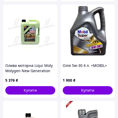
Олива моторна Liqui Moly
Олія 5w-30 4 л. =MOBIL=
Molygen New Generation
5W-30 (Каністра 5л)
5 376
₴
1 900
₴
9043/9952 C.I.U
Купити
Купити