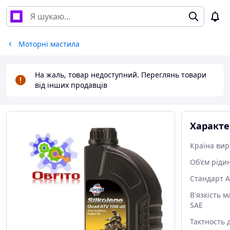
Моторні мастила
На жаль, товар недоступний. Переглянь товари
від інших продавців
Характ
Країна ви
Об'єм ріди
Стандарт A
В'язкість м
SAE
Тактность 