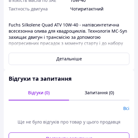
В'язкість масла по SAE
10W-40
Тактность двигуна
Чотиритактний
Fuchs Silkolene Quad ATV 10W-40 - напівсинтетична
всесезонна олива для квадроциклів. Технологія MC-Syn
захищає двигун і трансмісію за допомогою
прогресивних присадок з моменту старту і до набору
повної потужності. Миючі і очищають присадки
спільно з антикорозійними присадками забезпечують
Детальніше
виняткову чистоту а також мінімальний знос,
продовжуючи термін служби двигуна. FUCHS SILKOLENE
QUAD ATV 10W-40 може використовуватися в двигунах,
Відгуки та запитання
для яких рекомендовані оливи класів SAE 10W-30, 15W-
40, 10W-40 і 10W-40. QUAD ATV 10W-40 також захищає
внутрішні частини двигуна під час зберігання і
Відгуки (0)
Запитання (0)
простоїв.
API SG, SH & SJ
Всі
JASO MA2 APPROVED
Ще не було відгуків про товар у цього продавця