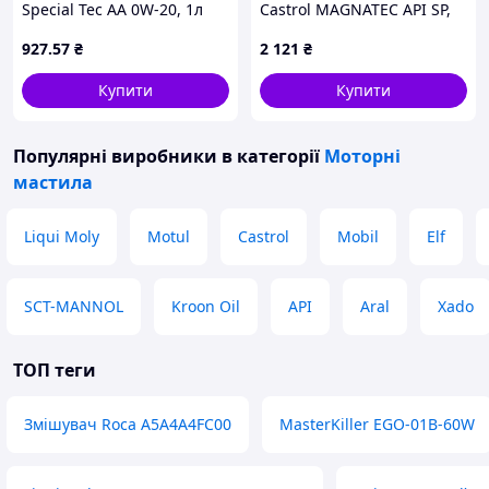
Special Tec AA 0W-20, 1л
Castrol MAGNATEC API SP,
LIQUI MOLY LQ 8065/6738
ACEA A/B, VW 501 01/505
927
.57
₴
2 121
₴
00, 5 л, н/синт.
Купити
Купити
Популярні виробники
в категорії
Моторні
мастила
Liqui Moly
Motul
Castrol
Mobil
Elf
SCT-MANNOL
Kroon Oil
API
Aral
Xado
ТОП теги
Змішувач Roca A5A4A4FC00
MasterKiller EGO-01B-60W