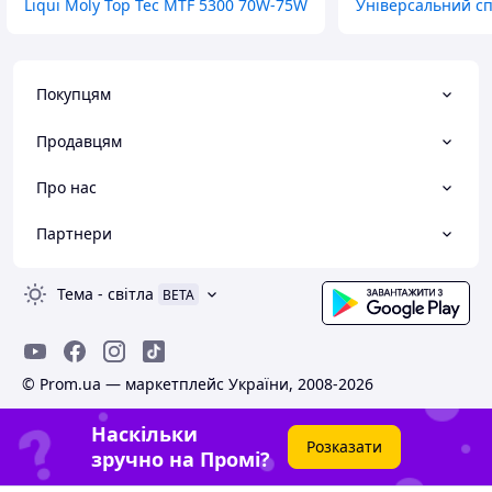
Liqui Moly Top Tec MTF 5300 70W-75W
Універсальний спі
Покупцям
Продавцям
Про нас
Партнери
Тема
-
світла
BETA
© Prom.ua — маркетплейс України, 2008-2026
Наскільки
Розказати
зручно на Промі?