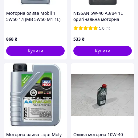
Моторна олива Mobil 1
NISSAN 5W-40 A3/B4 1L
5W50 1л (MB 5W50 M1 1L)
оригінальна моторна
(l82083)
олива
5.0
(1)
868
₴
533
₴
Купити
Купити
Моторна олива Liqui Moly
Олива моторна 10W-40