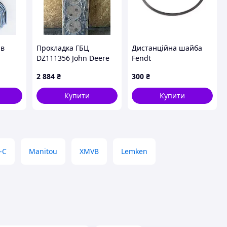
ів
Прокладка ГБЦ
Дистанційна шайба
DZ111356 John Deere
Fendt
2 884
₴
300
₴
Купити
Купити
-C
Manitou
XMVB
Lemken