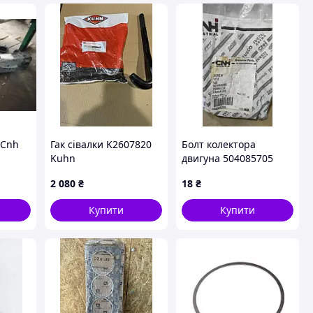
 Cnh
Гак сівалки K2607820
Болт колектора
Kuhn
двигуна 504085705
Cnh
2 080
₴
18
₴
Купити
Купити