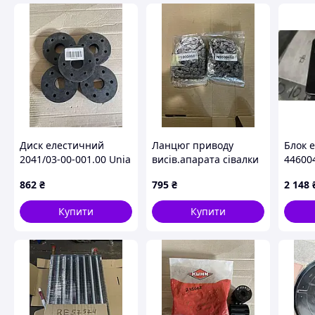
Диск елестичний
Ланцюг приводу
Блок 
2041/03-00-001.00 Unia
висів.апарата сівалки
44600
N1000460 Kuhn
862
₴
795
₴
2 148
Купити
Купити