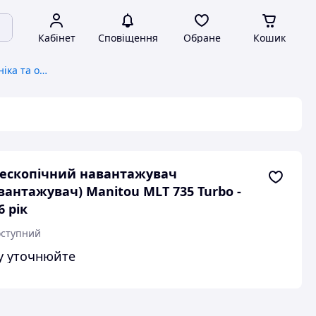
Кабінет
Сповіщення
Обране
Кошик
Сільськогосподарська техніка та обладнання, загальне
ескопічний навантажувач
вантажувач) Manitou MLT 735 Turbo -
6 рік
ступний
у уточнюйте