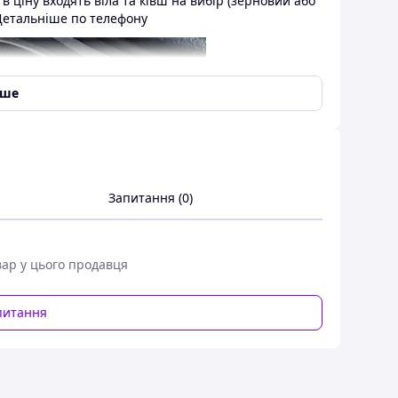
в ціну входять віла та ківш на вибір (зерновий або
Детальніше по телефону
іше
Запитання (0)
вар у цього продавця
питання