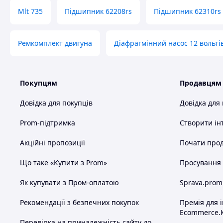
Mlt 735
Підшипник 62208rs
Підшипник 62310rs
Ремкомплект двигуна
Діафрагмінний насос 12 вольтів
Покупцям
Продавцям
Довідка для покупців
Довідка для
Prom-підтримка
Створити ін
Акційні пропозиції
Почати прод
Що таке «Купити з Prom»
Просування в
Як купувати з Пром-оплатою
Sprava.prom
Рекомендації з безпечних покупок
Премія для 
Ecommerce.
Перевірка на приналежність сайту до