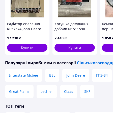
Радіатор опалення
Котушка дозування
Компл
RЕ57574 John Deere
добрив N1511590
порше
Kuhn
для п
17 230
₴
2 410
₴
1 850
типу D
Купити
Купити
Популярні виробники
в категорії
Сільськогоспода
Interstate Mcbee
BEL
John Deere
ГПЗ-34
Great Plains
Lechler
Claas
SKF
ТОП теги