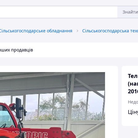
Знайти
Сільськогосподарське обладнання
інших продавців
Тел
(на
201
Недо
Цін