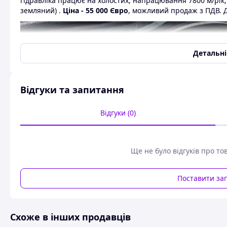
гідравліка працює на холостих, напрацювання 7800 м/рік, 
земляний) .
Ціна - 55 000 Євро
, можливий продаж з ПДВ. 
Детальн
Відгуки та запитання
Відгуки (0)
Ще не було відгуків про то
Поставити за
Схоже в інших продавців