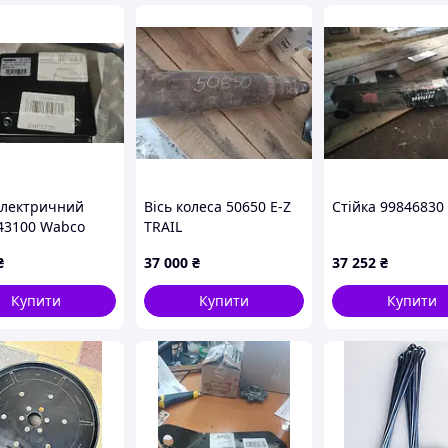
електричний
Вісь колеса 50650 E-Z
Стійка 99846830
43100 Wabco
TRAIL
₴
37 000
₴
37 252
₴
Купити
Купити
Купити