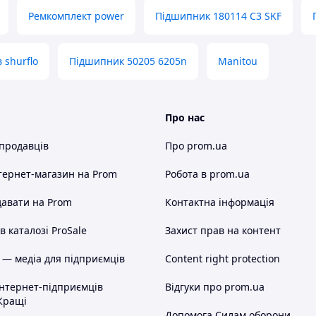
Ремкомплект power
Підшипник 180114 C3 SKF
 shurflo
Підшипник 50205 6205n
Manitou
Про нас
 продавців
Про prom.ua
тернет-магазин
на Prom
Робота в prom.ua
авати на Prom
Контактна інформація
 каталозі ProSale
Захист прав на контент
 — медіа для підприємців
Content right protection
інтернет-підприємців
Відгуки про prom.ua
Кращі
Допомога Силам оборони