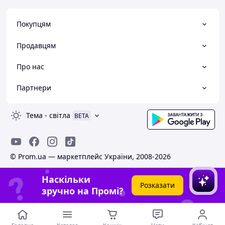
Покупцям
Продавцям
Про нас
Партнери
Тема
-
світла
BETA
© Prom.ua — маркетплейс України, 2008-2026
Наскільки
Розказати
зручно на Промі?