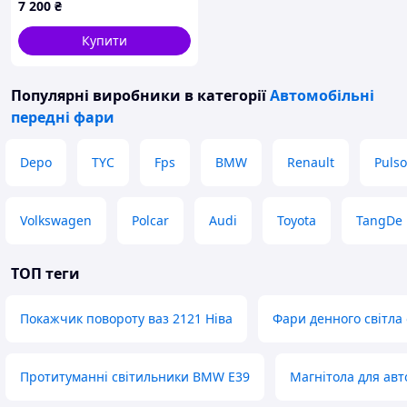
7 200
₴
Купити
Популярні виробники
в категорії
Автомобільні
передні фари
Depo
TYC
Fps
BMW
Renault
Pulso
Volkswagen
Polcar
Audi
Toyota
TangDe
ТОП теги
Покажчик повороту ваз 2121 Ніва
Фари денного світла
Протитуманні світильники BMW E39
Магнітола для авт