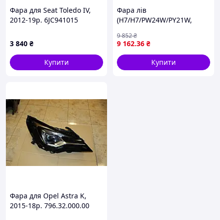
Фара для Seat Toledo IV,
Фара лів
2012-19р. 6JC941015
(H7/H7/PW24W/PY21W,
електричн, з мотором) VW
9 852
₴
TIGUAN II, позашляховик
3 840
₴
9 162
.36
₴
01.16-12.19 DEPO 441-
11AWLMLDEM2
Купити
Купити
Фара для Opel Astra K,
2015-18р. 796.32.000.00