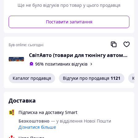
Ще не було відгуків про товар у цього продавця
Поставити запитання
Був online:
сьогодні
СвітАвто (товари для тюнінгу автомобілів ВАЗ)
96% позитивних відгуків
Передні фари підходять на ВАЗ 2108,ВАЗ 2109,ВАЗ
Каталог продавця
Відгуки про продавця
1121
Ко
21099.Можливе встановлення ксенону.Доставка в будь-
яке місце.
Доставка
Підписка на доставку Smart
Безкоштовно
— у відділення Нової Пошти
Дізнатися більше