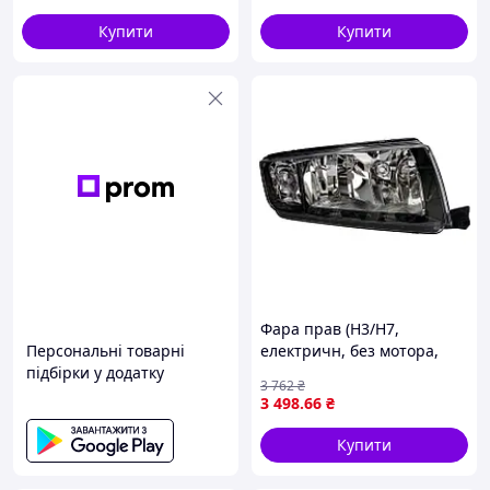
MT, STRALIS I, TRAKKER I,
Купити
Купити
Фара прав (H3/H7,
Персональні товарні
електричн, без мотора,
підбірки у додатку
колір відбивача: чорн)
3 762
₴
SKODA FABIA I 08.99-03.08
3 498
.66
₴
TYC 20-6229-15-2
Купити