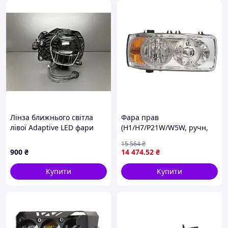
Лінза ближнього світла
Фара прав
лівої Adaptive LED фари
(H1/H7/P21W/W5W, ручн,
BMW F30 F31 2015-2018
без мотора, колір
15 564
₴
рест оригінал без
відбивача: срібн, колір
900
₴
14 474
.52
₴
хромованої накладки
повороту: помаранчевий)
1039.015.0970
D
Купити
Купити