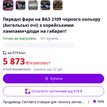
Передні фари на ВАЗ 2109 чорного кольору
(Ангельські очі) з корейськими
лампами+діоди на габарит!
Готово до відправки
10+ купили
979
від
₴
/міс
5 873
₴/комплект
6 525
₴/комплект
знижка ще 22 дні
Купити
Оплатити частинами від 979 ₴
96%
Продавець СвітАвто (товари для тюнінгу автомобілів ВАЗ)