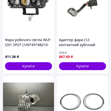
Фара робочого світла WLP-
Адаптер фари (12-
l201 SPOT (100*45*48)/10-
контактний кубічний
30V/30W/3000K/4300K/6000K
роз'єм BAYONET) VOLVO FH,
933
₴
FH16 09.05- GIANT M31-
411
.36
₴
867
.69
₴
VT12313-E101
Купити
Купити