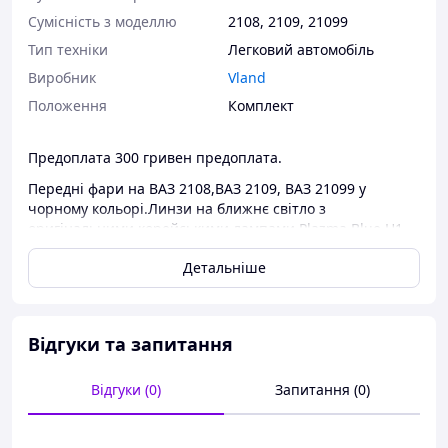
Сумісність з моделлю
2108
,
2109
,
21099
Тип техніки
Легковий автомобіль
Виробник
Vland
Положення
Комплект
Предоплата 300 гривен предоплата.
Передні фари на ВАЗ 2108,ВАЗ 2109, ВАЗ 21099 у
чорному кольорі.Линзи на ближнє світло з
оригінальними корейськими лампами Plazma Blue H1
100w.с збільшеної тривалості життя.Два світлодіодних
Детальніше
кільця (ангельські очі), діодні лампи на повторювач
поворотів (жовті) й без цокольні семиколірні діоди на
габарит (дивіться відео).
Відгуки та запитання
Відгуки (0)
Запитання (0)