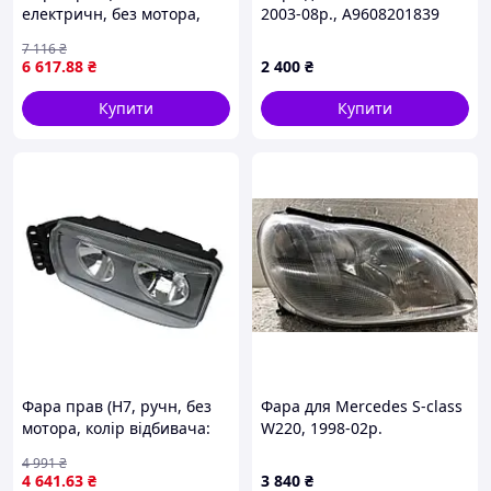
електричн, без мотора,
2003-08р., A9608201839
колір відбивача: хром) RVI
7 116
₴
MAGNUM 05.00-
6 617
.88
₴
2 400
₴
TRUCKLIGHT HL-RV006R
Купити
Купити
Фара прав (H7, ручн, без
Фара для Mercedes S-class
мотора, колір відбивача:
W220, 1998-02р.
хром) IVECO EUROCARGO I-
A2208200261
4 991
₴
III, EUROFIRE II, EUROTECH
4 641
.63
₴
3 840
₴