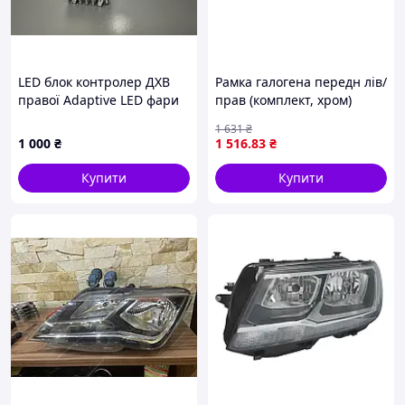
LED блок контролер ДХВ
Рамка галогена передн лів/
правої Adaptive LED фари
прав (комплект, хром)
BMW G30 G31
RENAULT KADJAR 06.15-
1 631
₴
1039.006.0880
10.18 BLIC 6502-07-
1 000
₴
1 516
.83
₴
6090915P
Купити
Купити