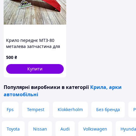
Крило переднє МТЗ-80
металева запчастина для
трактора довговічне та
500
₴
надійне рішення
Купити
Популярні виробники
в категорії
Крила, арки
автомобільні
Fps
Tempest
Klokkerholm
Без бренда
P
Toyota
Nissan
Audi
Volkswagen
Hyunda