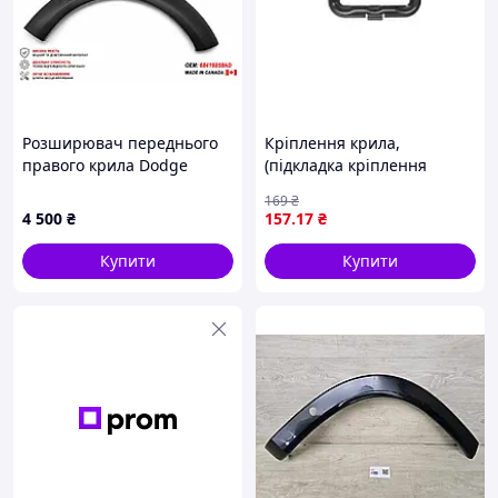
Розширювач переднього
Кріплення крила,
правого крила Dodge
(підкладка кріплення
Charger Widebody 2020–
крила) VOLVO FH II, FH12,
169
₴
2023, 68418858AD
FH16, FM9 09.01- DT SPARE
4 500
₴
157
.17
₴
PARTS 2.71417
Купити
Купити