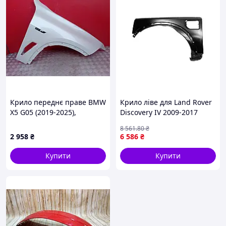
Крило переднє праве BMW
Крило ліве для Land Rover
X5 G05 (2019-2025),
Discovery IV 2009-2017
41007492364
запчасть кузова для
8 561
.80
₴
тюнінга авто стильний
2 958
₴
6 586
₴
аксесуар.
Купити
Купити