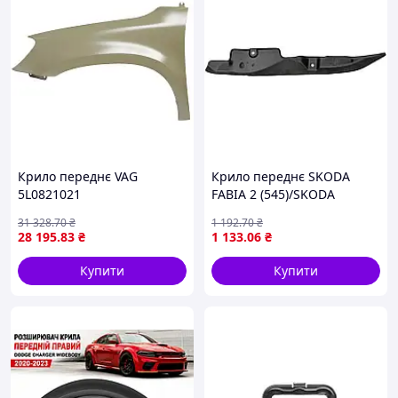
Крило переднє VAG
Крило переднє SKODA
5L0821021
FABIA 2 (545)/SKODA
ROOMSTER (5J7) 2006-2015
31 328
.70
₴
1 192
.70
₴
р.
28 195
.83
₴
1 133
.06
₴
Купити
Купити