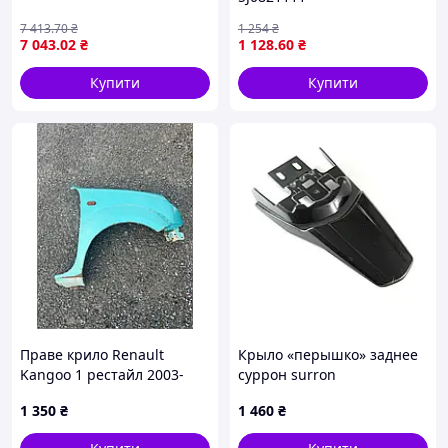
7 413
.70
₴
1 254
₴
7 043
.02
₴
1 128
.60
₴
Купити
Купити
Праве крило Renault
Крыло «перышко» заднее
Kangoo 1 рестайл 2003-
суррон surron
2008
1 350
₴
1 460
₴