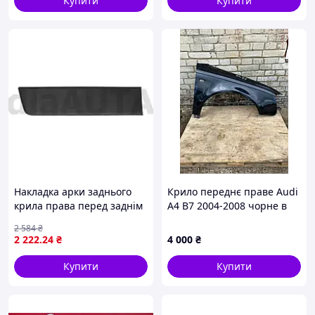
Купити
Купити
Накладка арки заднього
Крило переднє праве Audi
крила права перед заднім
A4 B7 2004-2008 чорне в
колесом Fiat Ducato 2006–
колір LY9B 8E0821106F
2 584
₴
2014, база 4035 мм
2 222
.24
₴
4 000
₴
Купити
Купити