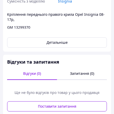
Сумісність з моделлю
Insignia
Кріплення переднього правого крила Opel Insignia 08-
17р,
GM 13299370
Ціна вказана за 1/шт,
Детальніше
Авторозбірка "KMK auto" пропонує:
- широкий асортимент оригінальних б/у запчастин;
- оптимальне відношення ціна-якість на
Відгуки та запитання
українському ринку;
- здійснення доставки товару на будь-яке поштове
Відгуки (0)
Запитання (0)
відділення України зручним для Вас перевізником;
- відправка товару в день замовлення;
- гарантія якості запчастин;
- повернення запчастин, якщо вони Вам не
Ще не було відгуків про товар у цього продавця
підійшли;
- перевірка товару перед відправленням.
Поставити запитання