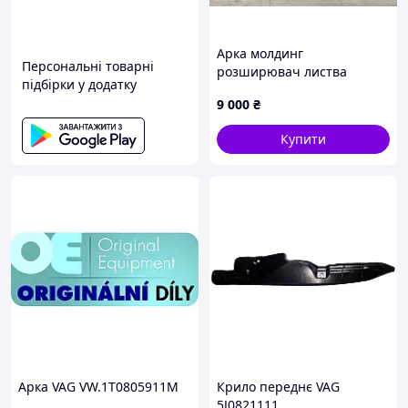
Арка молдинг
Персональні товарні
розширювач листва
підбірки у додатку
накладка арки крила задня
9 000
₴
права VW Tiguan 3 CT1 R-
Line USA (25-)
Купити
57N853818A041
57N853818A
Арка VAG VW.1T0805911M
Крило переднє VAG
5J0821111