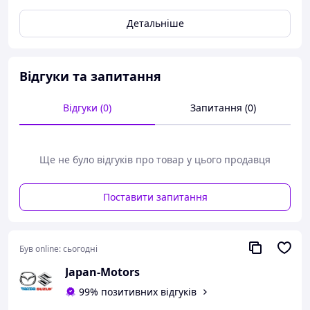
Скажіть будь ласка, код менеджеру під час телефонного
спілкування: 1220.
Детальніше
Доставка поштово-транспортними послугами на всій
території України.
Також дивіться інші запчастини для автомобілів на
Відгуки та запитання
нашому сайті, завжди актуальна наявність за низькою
ціною - Japan-Motors.in.ua
Відгуки (0)
Запитання (0)
Ще не було відгуків про товар у цього продавця
Поставити запитання
Був online:
сьогодні
Japan-Motors
99% позитивних відгуків