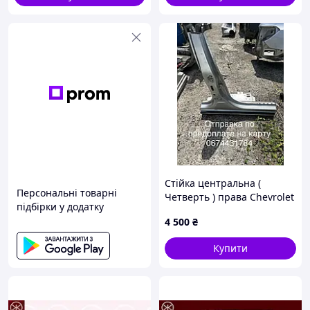
Стійка центральна (
Персональні товарні
Четверть ) права Chevrolet
підбірки у додатку
Cruze ( Шевроле Круз) Б/У
4 500
₴
Купити