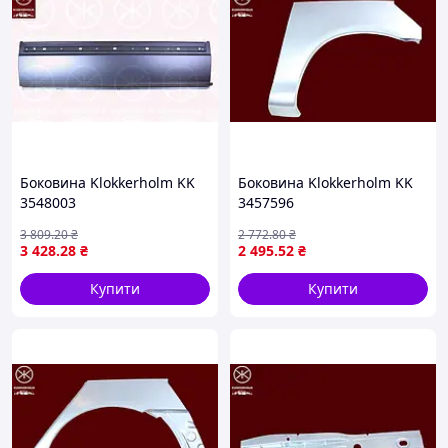
Боковина Klokkerholm KK
Боковина Klokkerholm KK
3548003
3457596
3 809
.20
₴
2 772
.80
₴
3 428
.28
₴
2 495
.52
₴
Купити
Купити