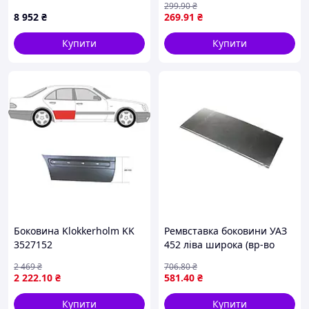
299
.90
₴
1549228S0A
8 952
₴
269
.91
₴
Купити
Купити
Боковина Klokkerholm KK
Ремвставка боковини УАЗ
3527152
452 ліва широка (вр-во
Завод) ПД 247639
2 469
₴
706
.80
₴
2 222
.10
₴
581
.40
₴
Купити
Купити