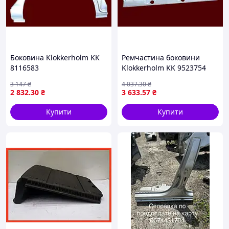
Боковина Klokkerholm KK
Ремчастина боковини
8116583
Klokkerholm KK 9523754
3 147
₴
4 037
.30
₴
2 832
.30
₴
3 633
.57
₴
Купити
Купити