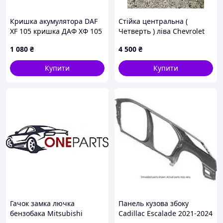
Кришка акумулятора DAF
Стійка центральна (
XF 105 кришка ДАФ ХФ 105
Четверть ) ліва Chevrolet
Cruze ( Шевроле Круз) Б/У
1 080
₴
4 500
₴
Купити
Купити
Гачок замка лючка
Панель кузова збоку
бензобака Mitsubishi
Cadillac Escalade 2021-2024