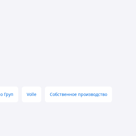
о Груп
Volle
Собственное производство