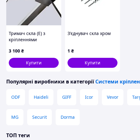
Тримач скла (Е) з
З'єднувач скла хром
кріпленнями
довжиною 200мм
3 100
₴
1
₴
Купити
Купити
Популярні виробники
в категорії
Системи кріплен
ODF
Haideli
GIFF
Icor
Vevor
Tar
MG
Securit
Dorma
ТОП теги