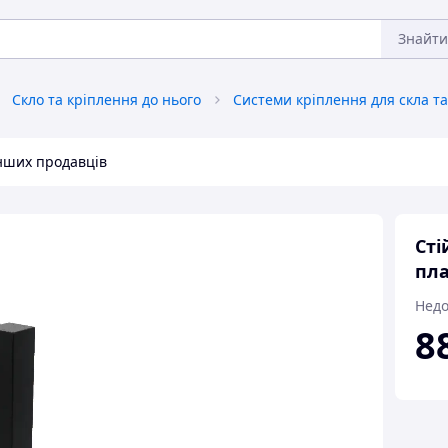
Знайти
Скло та кріплення до нього
інших продавців
Сті
пла
Недо
8