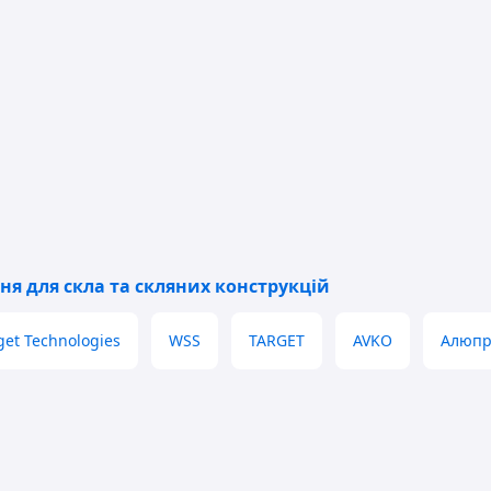
ня для скла та скляних конструкцій
get Technologies
WSS
TARGET
AVKO
Алюпр