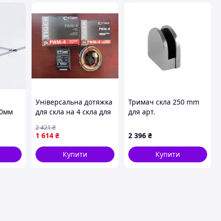
Універсальна дотяжка
Тримач скла 250 mm
00мм
для скла на 4 скла для
для арт.
надійної фіксації в
400902.092.321
2 421
₴
будівництві та ремонті
1 614
₴
2 396
₴
FLAME
Купити
Купити