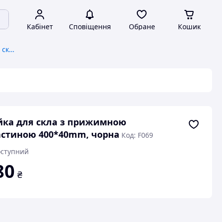
Кабінет
Сповіщення
Обране
Кошик
Системи кріплення для скла та скляних конструкцій
йка для скла з прижимною
стиною 400*40mm, чорна
Код: F069
ступний
80
₴