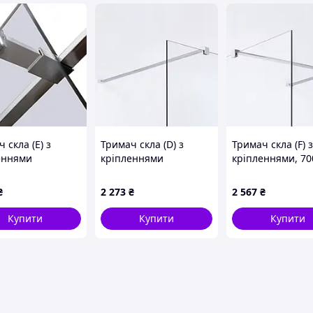
 скла (Е) з
Тримач скла (D) з
Тримач скла (F) з
еннями
кріпленнями
кріпленнями, 7
ною 100мм
довжиною 900мм
₴
2 273
₴
2 567
₴
Купити
Купити
Купити