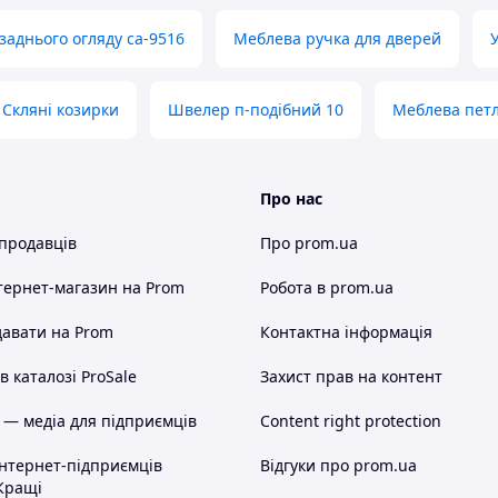
заднього огляду ca-9516
Меблева ручка для дверей
Скляні козирки
Швелер п-подібний 10
Меблева петл
Про нас
 продавців
Про prom.ua
тернет-магазин
на Prom
Робота в prom.ua
авати на Prom
Контактна інформація
 каталозі ProSale
Захист прав на контент
 — медіа для підприємців
Content right protection
інтернет-підприємців
Відгуки про prom.ua
Кращі