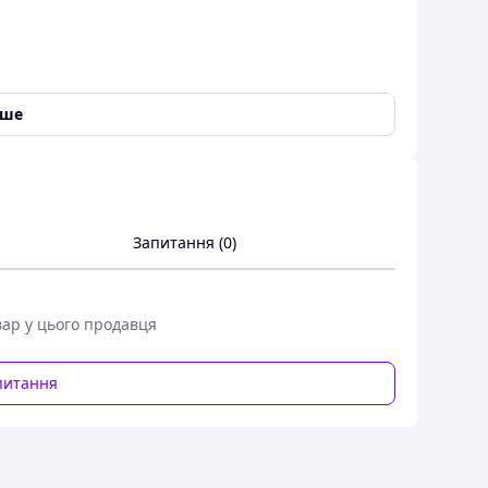
іше
Запитання (0)
вар у цього продавця
питання