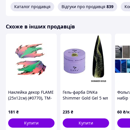
Каталог продавця
Відгуки про продавця
839
Ко
Схоже в інших продавців
Наклейка декор FLAME
Гель-фарба DNKa
Фольга
(25х12см) (#0770), TM-
Shimmer Gold Gel 5 мл
набір 
N-1391
гляне
181
₴
235
₴
60
₴/
Купити
Купити