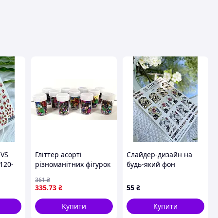
вця
 VS
Гліттер асорті
Слайдер-дизайн на
-120-
різноманітних фігурок
будь-який фон
у прозорих баночках
комбінований
361
₴
CN-4 AIHAO
фольгою (золото)
335
.73
₴
55
₴
Купити
Купити