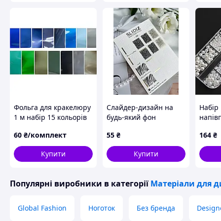
Фольга для кракелюру
Слайдер-дизайн на
Набір
1 м набір 15 кольорів
будь-який фон
напівп
матова
комбінований
декор
60
₴/комплект
55
₴
164
₴
фольгою (золото)
snake print
Купити
Купити
Популярні виробники
в категорії
Матеріали для д
Global Fashion
Ноготок
Без бренда
Designe