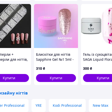
 перли +
Блискітки для нігтів
Гель із сухоцвіт
ерли для нігтів,
Sapphire Gel №1 5ml -
SAGA Liquid Flora
у
5ml, Lunamoon
#01, 15 мл
310
₴
300
₴
Купити
Купити
Купити
изайну нігтів
r Professional
YRE
Kodi Professional
New Max