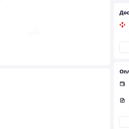
Дос
Опл