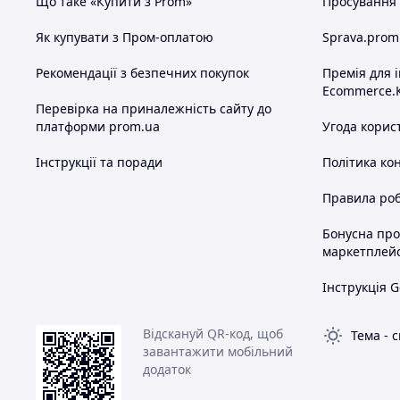
Що таке «Купити з Prom»
Просування в
Як купувати з Пром-оплатою
Sprava.prom
Рекомендації з безпечних покупок
Премія для 
Ecommerce.
Перевірка на приналежність сайту до
платформи prom.ua
Угода корис
Інструкції та поради
Політика ко
Правила роб
Бонусна пр
маркетплей
Інструкція G
Відскануй QR-код, щоб
Тема
-
с
завантажити мобільний
додаток