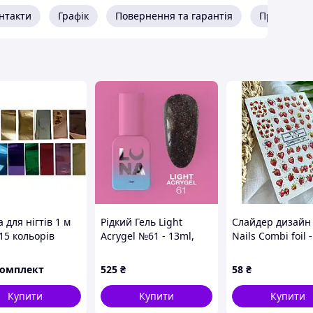
нтакти
Графік
Повернення та гарантія
Про прода
 для нігтів 1 м
Рідкий Гель Light
Слайдер дизайн
15 кольорів
Acrygel №61 - 13ml,
Nails Combi foil 
ць
Lunamoon
комплект
525
₴
58
₴
Купити
Купити
Купити