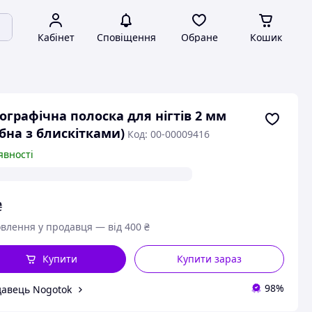
Кабінет
Сповіщення
Обране
Кошик
ографічна полоска для нігтів 2 мм
ібна з блискітками)
Код: 00-00009416
явності
₴
влення у продавця — від 400 ₴
Купити
Купити зараз
98%
авець Nogotok