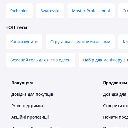
Richcolor
Swarovski
Master Professional
Cr
ТОП теги
Канни купити
Стругачка зі змінними лезами
Кл
Бежевий гель для нігтів едлен
Набір для манікюру з
Покупцям
Продавцям
Довідка для покупців
Довідка для
Prom-підтримка
Створити ін
Акційні пропозиції
Почати прод