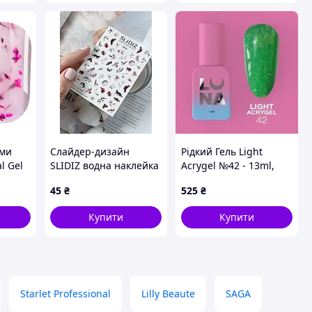
ами
Слайдер-дизайн
Рідкий Гель Light
l Gel
SLIDIZ водна наклейка
Acrygel №42 - 13ml,
для нігтів на будь-
Lunamoon
45
₴
525
₴
якому фоні
Купити
Купити
Starlet Professional
Lilly Beaute
SAGA