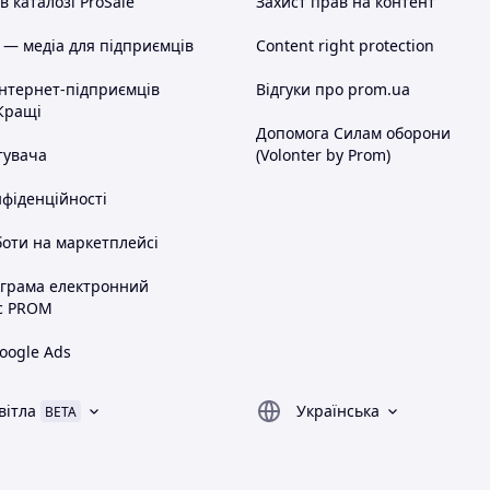
 каталозі ProSale
Захист прав на контент
 — медіа для підприємців
Content right protection
інтернет-підприємців
Відгуки про prom.ua
Кращі
Допомога Силам оборони
тувача
(Volonter by Prom)
нфіденційності
оти на маркетплейсі
ограма електронний
с PROM
oogle Ads
вітла
Українська
BETA