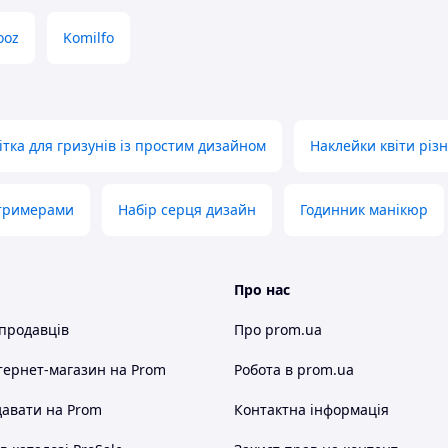
ooz
Komilfo
ітка для гризунів із простим дизайном
Наклейки квіти різ
 тримерами
Набір серця дизайн
Годинник манікюр
Про нас
 продавців
Про prom.ua
тернет-магазин
на Prom
Робота в prom.ua
авати на Prom
Контактна інформація