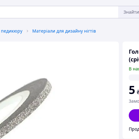
Знайти
і педикюру
Матеріали для дизайну нігтів
Гол
(ср
В на
5
Замо
Прод