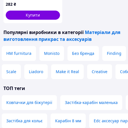
282
₴
мм/12 мм/14 мм/16 мм,
Колічки 6 мм і 7 мм, 230 (1
Купити
наб)
Популярні виробники
в категорії
Матеріали для
виготовлення прикрас та аксесуарів
HM furnitura
Monisto
Без бренда
Finding
Scale
Liadoro
Make it Real
Creative
Соб
ТОП теги
Ковпачки для біжутерії
Застібка-карабін маленька
Застібка для кольє
Карабін 8 мм
Edc аксесуар па