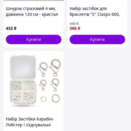
Шнурок стразовий 4 мм,
Набір застібок для
довжина 120 см - кристал
браслетів "S" Clasps-600,
синій
600 штук
440
₴
432
₴
396
₴
Купити
Купити
Набір Застібки Карабін-
Лобстер і з'єднувальні
кільця, Срібло, Карабін 10