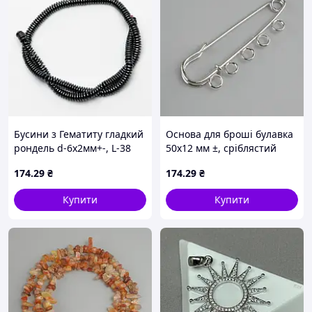
Бусини з Гематиту гладкий
Основа для броші булавка
рондель d-6х2мм+-, L-38
50х12 мм ±, сріблястий
см+- на волосіні
метал
174
.29
₴
174
.29
₴
Купити
Купити