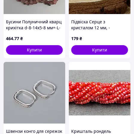
Бусини Полуничний кварц
Підвіска Серце з
крихітка d-8-14х5-8 мм+-L-
кристалом 12 мм, -
80 мм+- на волосіні
лимонне золото, білий
464
.77
₴
179
₴
кристал
Купити
Купити
Швензи конго для сережок
Кришталь рондель