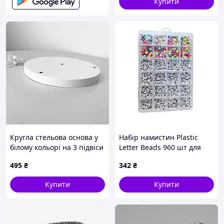
Купити
Кругла стельова основа у
Набір намистин Plastic
білому кольорі на 3 підвіси
Letter Beads 960 шт для
30х3 см
рукоділля з англійськими
495
₴
342
₴
літерами в органайзері 24
відділення
Купити
Купити