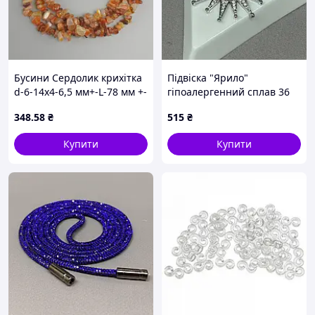
Бусини Сердолик крихітка
Підвіска "Ярило"
d-6-14х4-6,5 мм+-L-78 мм +-
гіпоалергенний сплав 36
на волосіні
мм - Сталь
348
.58
₴
515
₴
Купити
Купити