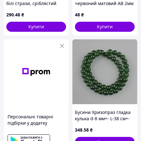
білі стрази, сріблястий
червоний матовий АВ 2мм
колір металу 16х13х3мм
(+-140шт)
290
.48
₴
48
₴
пари
Купити
Купити
Бусини Хризопраз гладка
Персональні товарні
кулька d-8 мм+- L-38 см+-
підбірки у додатку
348
.58
₴