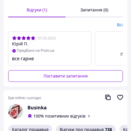
Відгуки (1)
Запитання (0)
Всі
07.03.2025
Юрій П.
Придбано на Prom.ua
Пере
все гарне
Поставити запитання
Був online:
сьогодні
Businka
100% позитивних відгуків
Каталог продавця
Відгуки про продавця
738
Кон